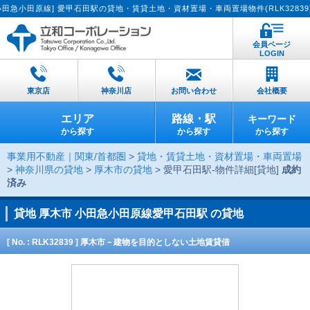
田原線] 愛甲石田駅の貸地・賃貸土地・資材置場・車両置場物件(RLK32839)で
会員ページ
LOGIN
東京店
神奈川店
お問い合わせ
会社概要
エリア
路線・駅
キーワード
から探す
から探す
から探す
事業用不動産｜関東/首都圏
>
貸地・賃貸土地・資材置場・車両置場
>
神奈川県の貸地
>
厚木市の貸地
> 愛甲石田駅-物件詳細[貸地]
成約
済み
貸地
厚木市 小田急小田原線愛甲石田駅 の貸地
[ No. : RLK32839 ] 厚木市－建物を目的としない土地賃貸借