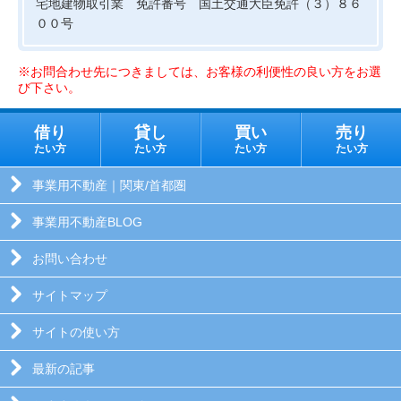
宅地建物取引業 免許番号 国土交通大臣免許（３）８６
００号
※お問合わせ先につきましては、お客様の利便性の良い方をお選
び下さい。
借り
貸し
買い
売り
たい方
たい方
たい方
たい方
事業用不動産｜関東/首都圏
事業用不動産BLOG
お問い合わせ
サイトマップ
サイトの使い方
最新の記事