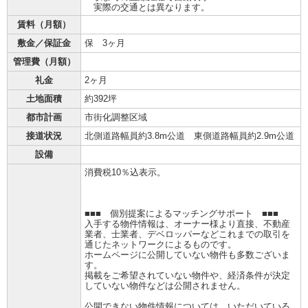
実際の交通とは異なります。
賃料（月額）
敷金／保証金
保 3ヶ月
管理費（月額）
礼金
2ヶ月
土地面積
約392坪
都市計画
市街化調整区域
接道状況
北側道路幅員約3.8m公道 東側道路幅員約2.9m公道
設備
消費税10％込表示。
■■■ 個別提案によるマッチングサポート ■■■
入手する物件情報は、オーナー様より直接、不動産
業者、士業者、デベロッパーなどこれまでの取引を
通じたネットワークによるものです。
ホームページに公開していない物件も多数ございま
す。
掲載をご希望されていない物件や、経済条件が決定
していない物件などは公開されません。
公開できない物件情報については、いただいている