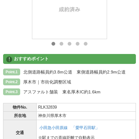
!
おすすめポイント
北側道路幅員約3.8m公道 東側道路幅員約2.9m公道
Point.1
厚木市｜市街化調整区域
Point.2
アスファルト舗装 東名厚木IC約1.6km
Point.3
物件No.
RLK32839
所在地
神奈川県厚木市
小田急小田原線
「愛甲石田駅」
交通
※駅までの直線距離で自動表示