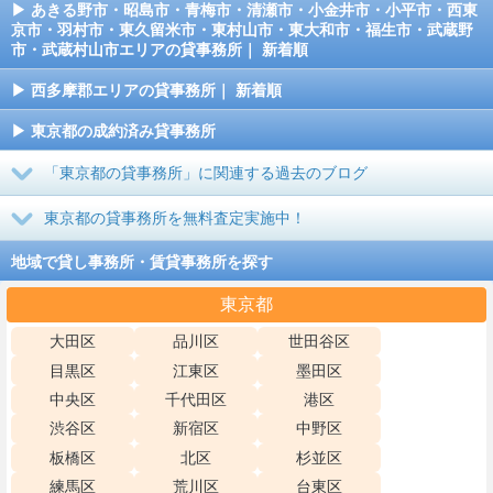
あきる野市・昭島市・青梅市・清瀬市・小金井市・小平市・西東
京市・羽村市・東久留米市・東村山市・東大和市・福生市・武蔵野
市・武蔵村山市エリアの貸事務所｜ 新着順
西多摩郡エリアの貸事務所｜ 新着順
東京都の成約済み貸事務所
「東京都の貸事務所」に関連する過去のブログ
東京都の貸事務所を無料査定実施中！
地域で貸し事務所・賃貸事務所を探す
東京都
大田区
品川区
世田谷区
目黒区
江東区
墨田区
中央区
千代田区
港区
渋谷区
新宿区
中野区
板橋区
北区
杉並区
練馬区
荒川区
台東区