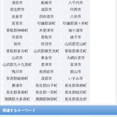
浦安市
船橋市
八千代市
習志野市
成田市
印西市
佐倉市
四街道市
八街市
富里市
印旛郡栄町
印旛郡酒々井町
香取郡神崎町
木更津市
袖ケ浦市
市原市
香取市
銚子市
旭市
匝瑳市
山武郡芝山町
香取郡多古町
山武郡横芝光町
香取郡東庄町
山武市
東金市
大網白里市
山武郡九十九里町
君津市
富津市
鴨川市
南房総市
館山市
安房郡鋸南町
茂原市
いすみ市
勝浦市
長生郡白子町
長生郡長柄町
長生郡長南町
長生郡一宮町
長生郡睦沢町
夷隅郡大多喜町
夷隅郡御宿町
長生郡長生村
関連するキーワード