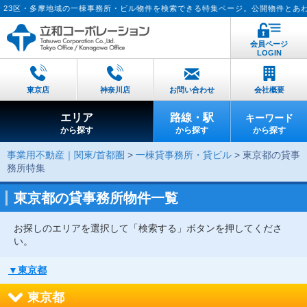
多摩地域の一棟事務所・ビル物件を検索できる特集ページ。公開物件とあわせて非公開
会員ページ
LOGIN
東京店
神奈川店
お問い合わせ
会社概要
エリア
路線・駅
キーワード
から探す
から探す
から探す
事業用不動産｜関東/首都圏
>
一棟貸事務所・貸ビル
> 東京都の貸事
務所特集
東京都の貸事務所物件一覧
お探しのエリアを選択して「検索する」ボタンを押してくださ
い。
▼東京都
東京都