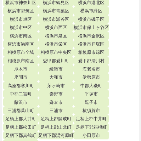
横浜市神奈川区
横浜市鶴見区
横浜市港北区
横浜市都筑区
横浜市青葉区
横浜市緑区
横浜市旭区
横浜市瀬谷区
横浜市磯子区
横浜市中区
横浜市西区
横浜市保土ヶ谷区
横浜市南区
横浜市泉区
横浜市金沢区
横浜市港南区
横浜市栄区
横浜市戸塚区
相模原市全域
相模原市中央区
相模原市緑区
相模原市南区
愛甲郡愛川町
愛甲郡清川村
厚木市
綾瀬市
海老名市
座間市
大和市
伊勢原市
高座郡寒川町
茅ヶ崎市
中郡大磯町
中郡二宮町
秦野市
平塚市
藤沢市
鎌倉市
逗子市
三浦郡葉山町
三浦市
横須賀市
足柄上郡大井町
足柄上郡開成町
足柄上郡中井町
足柄上郡松田町
足柄上郡山北町
足柄下郡箱根町
足柄下郡真鶴町
足柄下郡湯河原町
小田原市