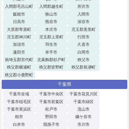
入間郡毛呂山町
入間郡越生町
所沢市
飯能市
狭山市
入間市
日高市
熊谷市
深谷市
大里郡寄居町
本庄市
児玉郡美里町
児玉郡神川町
児玉郡上里町
行田市
加須市
羽生市
久喜市
蓮田市
幸手市
白岡市
南埼玉郡宮代町
北葛飾郡杉戸町
秩父市
秩父郡横瀬町
秩父郡皆野町
秩父郡長瀞町
秩父郡小鹿野町
千葉県
千葉市全域
千葉市中央区
千葉市花見川区
千葉市稲毛区
千葉市若葉区
千葉市緑区
千葉市美浜区
松戸市
流山市
柏市
野田市
鎌ケ谷市
白井市
我孫子市
市川市