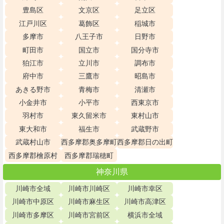
豊島区
文京区
足立区
江戸川区
葛飾区
稲城市
多摩市
八王子市
日野市
町田市
国立市
国分寺市
狛江市
立川市
調布市
府中市
三鷹市
昭島市
あきる野市
青梅市
清瀬市
小金井市
小平市
西東京市
羽村市
東久留米市
東村山市
東大和市
福生市
武蔵野市
武蔵村山市
西多摩郡奥多摩町
西多摩郡日の出町
西多摩郡檜原村
西多摩郡瑞穂町
神奈川県
川崎市全域
川崎市川崎区
川崎市幸区
川崎市中原区
川崎市麻生区
川崎市高津区
川崎市多摩区
川崎市宮前区
横浜市全域