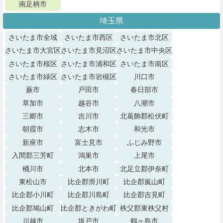
南足柄市
埼玉県
さいたま市全域
さいたま市西区
さいたま市北区
さいたま市大宮区
さいたま市見沼区
さいたま市中央区
さいたま市桜区
さいたま市浦和区
さいたま市南区
さいたま市緑区
さいたま市岩槻区
川口市
蕨市
戸田市
春日部市
草加市
越谷市
八潮市
三郷市
吉川市
北葛飾郡松伏町
朝霞市
志木市
和光市
新座市
富士見市
ふじみ野市
入間郡三芳町
鴻巣市
上尾市
桶川市
北本市
北足立郡伊奈町
東松山市
比企郡滑川町
比企郡嵐山町
比企郡小川町
比企郡川島町
比企郡吉見町
比企郡鳩山町
比企郡ときがわ町
秩父郡東秩父村
川越市
坂戸市
鶴ヶ島市