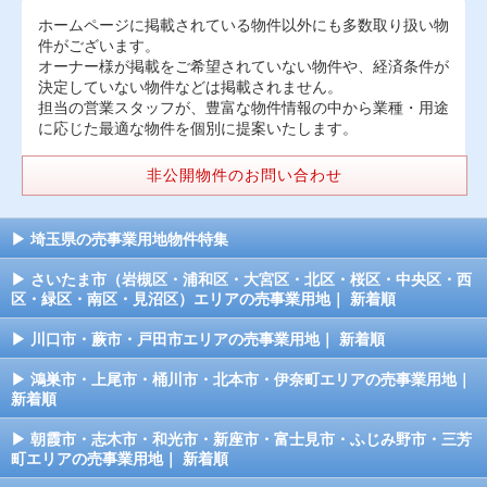
ホームページに掲載されている物件以外にも多数取り扱い物
件がございます。
オーナー様が掲載をご希望されていない物件や、経済条件が
決定していない物件などは掲載されません。
担当の営業スタッフが、豊富な物件情報の中から業種・用途
に応じた最適な物件を個別に提案いたします。
非公開物件のお問い合わせ
埼玉県の売事業用地物件特集
さいたま市（岩槻区・浦和区・大宮区・北区・桜区・中央区・西
区・緑区・南区・見沼区）エリアの売事業用地｜ 新着順
川口市・蕨市・戸田市エリアの売事業用地｜ 新着順
鴻巣市・上尾市・桶川市・北本市・伊奈町エリアの売事業用地｜
新着順
朝霞市・志木市・和光市・新座市・富士見市・ふじみ野市・三芳
町エリアの売事業用地｜ 新着順