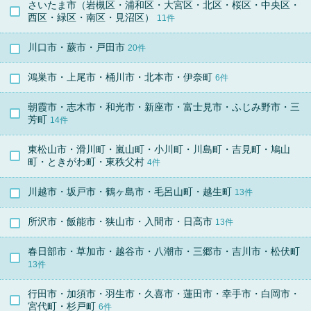
さいたま市（岩槻区・浦和区・大宮区・北区・桜区・中央区・
西区・緑区・南区・見沼区）
11件
川口市・蕨市・戸田市
20件
鴻巣市・上尾市・桶川市・北本市・伊奈町
6件
朝霞市・志木市・和光市・新座市・富士見市・ふじみ野市・三
芳町
14件
東松山市・滑川町・嵐山町・小川町・川島町・吉見町・鳩山
町・ときがわ町・東秩父村
4件
川越市・坂戸市・鶴ヶ島市・毛呂山町・越生町
13件
所沢市・飯能市・狭山市・入間市・日高市
13件
春日部市・草加市・越谷市・八潮市・三郷市・吉川市・松伏町
13件
行田市・加須市・羽生市・久喜市・蓮田市・幸手市・白岡市・
宮代町・杉戸町
6件