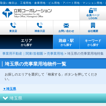
目は、工場用地・倉庫用地・ビル用地・アパート用地・マンション用地・店舗用地・事
会員ページ
LOGIN
東京店
神奈川店
お問い合わせ
会社概要
エリア
路線・駅
キーワード
から探す
から探す
から探す
事業用不動産｜関東/首都圏
>
売事業用地
> 埼玉県の売事業用地特集
埼玉県の売事業用地物件一覧
お探しのエリアを選択して「検索する」ボタンを押してくださ
い。
▼埼玉県
埼玉県