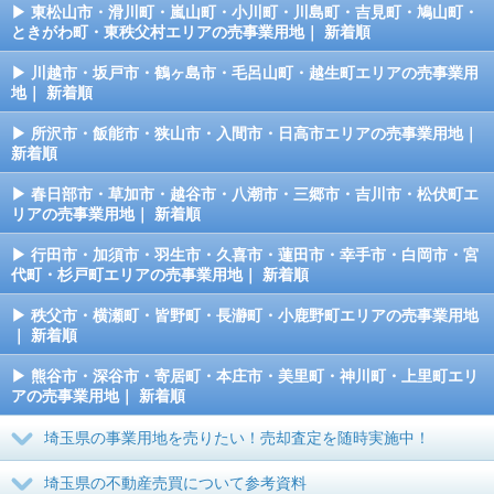
東松山市・滑川町・嵐山町・小川町・川島町・吉見町・鳩山町・
ときがわ町・東秩父村エリアの売事業用地｜ 新着順
川越市・坂戸市・鶴ヶ島市・毛呂山町・越生町エリアの売事業用
地｜ 新着順
所沢市・飯能市・狭山市・入間市・日高市エリアの売事業用地｜
新着順
春日部市・草加市・越谷市・八潮市・三郷市・吉川市・松伏町エ
リアの売事業用地｜ 新着順
行田市・加須市・羽生市・久喜市・蓮田市・幸手市・白岡市・宮
代町・杉戸町エリアの売事業用地｜ 新着順
秩父市・横瀬町・皆野町・長瀞町・小鹿野町エリアの売事業用地
｜ 新着順
熊谷市・深谷市・寄居町・本庄市・美里町・神川町・上里町エリ
アの売事業用地｜ 新着順
埼玉県の事業用地を売りたい！売却査定を随時実施中！
埼玉県の不動産売買について参考資料