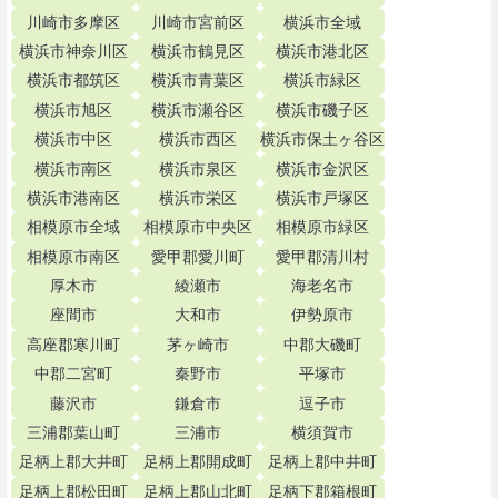
川崎市多摩区
川崎市宮前区
横浜市全域
横浜市神奈川区
横浜市鶴見区
横浜市港北区
横浜市都筑区
横浜市青葉区
横浜市緑区
横浜市旭区
横浜市瀬谷区
横浜市磯子区
横浜市中区
横浜市西区
横浜市保土ヶ谷区
横浜市南区
横浜市泉区
横浜市金沢区
横浜市港南区
横浜市栄区
横浜市戸塚区
相模原市全域
相模原市中央区
相模原市緑区
相模原市南区
愛甲郡愛川町
愛甲郡清川村
厚木市
綾瀬市
海老名市
座間市
大和市
伊勢原市
高座郡寒川町
茅ヶ崎市
中郡大磯町
中郡二宮町
秦野市
平塚市
藤沢市
鎌倉市
逗子市
三浦郡葉山町
三浦市
横須賀市
足柄上郡大井町
足柄上郡開成町
足柄上郡中井町
足柄上郡松田町
足柄上郡山北町
足柄下郡箱根町