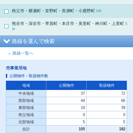
秩父市・横瀬町・皆野町・長瀞町・小鹿野町
0件
熊谷市・深谷市・寄居町・本庄市・美里町・神川町・上里町
5
件
路線を選んで検索
→ 路線一覧へ
売事業用地
公開物件・取扱物件数
地域
公開物件
取扱物件
中央地域
37
72
西部地域
44
66
東部地域
19
39
秩父地域
0
0
北部地域
5
5
合計
105
182