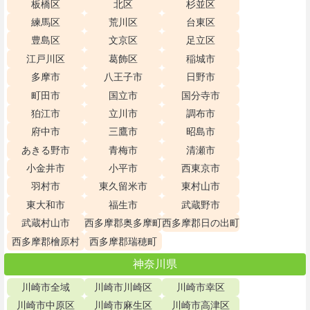
板橋区
北区
杉並区
練馬区
荒川区
台東区
豊島区
文京区
足立区
江戸川区
葛飾区
稲城市
多摩市
八王子市
日野市
町田市
国立市
国分寺市
狛江市
立川市
調布市
府中市
三鷹市
昭島市
あきる野市
青梅市
清瀬市
小金井市
小平市
西東京市
羽村市
東久留米市
東村山市
東大和市
福生市
武蔵野市
武蔵村山市
西多摩郡奥多摩町
西多摩郡日の出町
西多摩郡檜原村
西多摩郡瑞穂町
神奈川県
川崎市全域
川崎市川崎区
川崎市幸区
川崎市中原区
川崎市麻生区
川崎市高津区