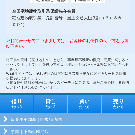
全国宅地建物取引業保証協会会員
宅地建物取引業 免許番号 国土交通大臣免許（３）８６
００号
※お問合わせ先につきましては、お客様の利便性の良い方をお選
び下さい。
埼玉県の売地【売り地】のことなら、事業用不動産の賃貸・売買に関するノ
ウハウやネットワークを持つ立和コーポレーションへお気軽にお問い合わせ
下さい。
WEBサイトでは、それぞれの目的別に事業用不動産に関するサービス情報
を提供しております。
正確な物件情報を誠実に、かつスピーディにご提供、またご安心頂ける適切
なアドバイスに心がけています。
借り
貸し
買い
売り
たい方
たい方
たい方
たい方
事業用不動産｜関東/首都圏
事業用不動産BLOG