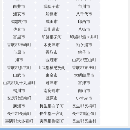
白井市
我孫子市
市川市
浦安市
船橋市
八千代市
習志野市
成田市
印西市
佐倉市
四街道市
八街市
富里市
印旛郡栄町
印旛郡酒々井町
香取郡神崎町
木更津市
袖ケ浦市
市原市
香取市
銚子市
旭市
匝瑳市
山武郡芝山町
香取郡多古町
山武郡横芝光町
香取郡東庄町
山武市
東金市
大網白里市
山武郡九十九里町
君津市
富津市
鴨川市
南房総市
館山市
安房郡鋸南町
茂原市
いすみ市
勝浦市
長生郡白子町
長生郡長柄町
長生郡長南町
長生郡一宮町
長生郡睦沢町
夷隅郡大多喜町
夷隅郡御宿町
長生郡長生村