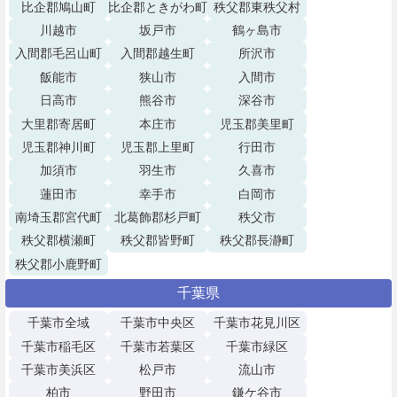
比企郡鳩山町
比企郡ときがわ町
秩父郡東秩父村
川越市
坂戸市
鶴ヶ島市
入間郡毛呂山町
入間郡越生町
所沢市
飯能市
狭山市
入間市
日高市
熊谷市
深谷市
大里郡寄居町
本庄市
児玉郡美里町
児玉郡神川町
児玉郡上里町
行田市
加須市
羽生市
久喜市
蓮田市
幸手市
白岡市
南埼玉郡宮代町
北葛飾郡杉戸町
秩父市
秩父郡横瀬町
秩父郡皆野町
秩父郡長瀞町
秩父郡小鹿野町
千葉県
千葉市全域
千葉市中央区
千葉市花見川区
千葉市稲毛区
千葉市若葉区
千葉市緑区
千葉市美浜区
松戸市
流山市
柏市
野田市
鎌ケ谷市