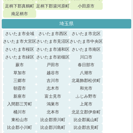
足柄下郡真鶴町
足柄下郡湯河原町
小田原市
南足柄市
埼玉県
さいたま市全域
さいたま市西区
さいたま市北区
さいたま市大宮区
さいたま市見沼区
さいたま市中央区
さいたま市桜区
さいたま市浦和区
さいたま市南区
さいたま市緑区
さいたま市岩槻区
川口市
蕨市
戸田市
春日部市
草加市
越谷市
八潮市
三郷市
吉川市
北葛飾郡松伏町
朝霞市
志木市
和光市
新座市
富士見市
ふじみ野市
入間郡三芳町
鴻巣市
上尾市
桶川市
北本市
北足立郡伊奈町
東松山市
比企郡滑川町
比企郡嵐山町
比企郡小川町
比企郡川島町
比企郡吉見町