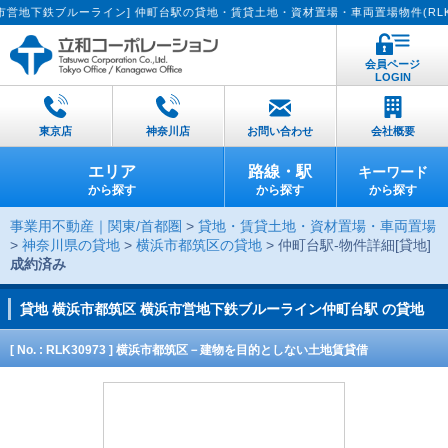
鉄ブルーライン] 仲町台駅の貸地・賃貸土地・資材置場・車両置場物件(RLK3097
会員ページ
LOGIN
東京店
神奈川店
お問い合わせ
会社概要
エリア
路線・駅
キーワード
から探す
から探す
から探す
事業用不動産｜関東/首都圏
>
貸地・賃貸土地・資材置場・車両置場
>
神奈川県の貸地
>
横浜市都筑区の貸地
> 仲町台駅-物件詳細[貸地]
成約済み
貸地
横浜市都筑区 横浜市営地下鉄ブルーライン仲町台駅 の貸地
[ No. : RLK30973 ] 横浜市都筑区－建物を目的としない土地賃貸借