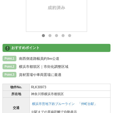
!
おすすめポイント
南西側道路幅員約9m公道
Point.1
横浜市都筑区｜市街化調整区域
Point.2
資材置場や車両置場に最適
Point.3
物件No.
RLK30973
所在地
神奈川県横浜市都筑区
横浜市営地下鉄ブルーライン
「仲町台駅」
交通
※駅までの直線距離で自動表示