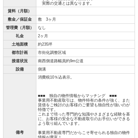
実際の交通とは異なります。
賃料（月額）
敷金／保証金
敷 3ヶ月
管理費（月額）
なし
礼金
2ヶ月
土地面積
約235坪
都市計画
市街化調整区域
接道状況
南西側道路幅員約9m公道
設備
側溝
消費税10％込表示。
■■■ 独自の物件情報からマッチング ■■■
事業用不動産取引は、物件特有の条件が強く、また
賃借をご検討のお客様のご要望も独自性が強いのが
特徴です。
これまで培った専門的な知識やさまざまな経験を基
に、お客様の安全な不動産取引のお手伝いができる
よう取り組んでいます。
備考
事業用不動産専門だからこそ寄せられる独自の物件
情報が豊富！