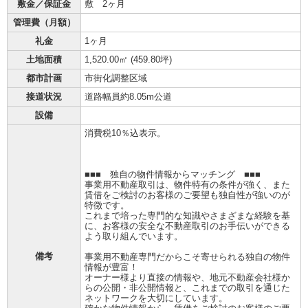
敷金／保証金
敷 2ヶ月
管理費（月額）
礼金
1ヶ月
土地面積
1,520.00㎡ (
459.80坪
)
都市計画
市街化調整区域
接道状況
道路幅員約8.05m公道
設備
消費税10％込表示。
■■■ 独自の物件情報からマッチング ■■■
事業用不動産取引は、物件特有の条件が強く、また
賃借をご検討のお客様のご要望も独自性が強いのが
特徴です。
これまで培った専門的な知識やさまざまな経験を基
に、お客様の安全な不動産取引のお手伝いができる
よう取り組んでいます。
備考
事業用不動産専門だからこそ寄せられる独自の物件
情報が豊富！
オーナー様より直接の情報や、地元不動産会社様か
らの公開・非公開情報と、これまでの取引を通じた
ネットワークを大切にしています。