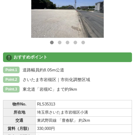
!
おすすめポイント
道路幅員約8.05m公道
Point.1
さいたま市岩槻区｜市街化調整区域
Point.2
東北道「岩槻IC」まで約9km
Point.3
物件No.
RLS35313
所在地
埼玉県さいたま市岩槻区小溝
交通
東武野田線 「豊春駅」 約2km
賃料（月額）
330,000円