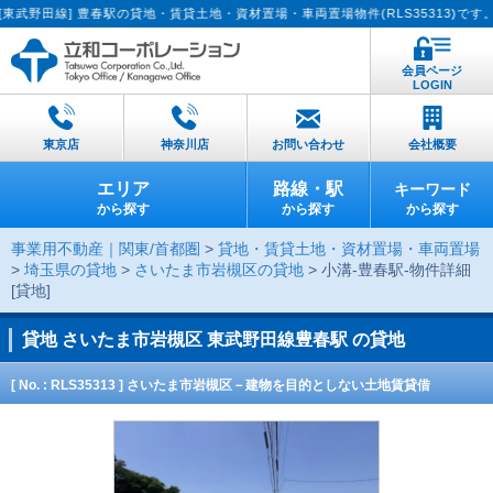
] 豊春駅の貸地・賃貸土地・資材置場・車両置場物件(RLS35313)です。【貸し
会員ページ
LOGIN
東京店
神奈川店
お問い合わせ
会社概要
エリア
路線・駅
キーワード
から探す
から探す
から探す
事業用不動産｜関東/首都圏
>
貸地・賃貸土地・資材置場・車両置場
>
埼玉県の貸地
>
さいたま市岩槻区の貸地
> 小溝-豊春駅-物件詳細
[貸地]
貸地
さいたま市岩槻区 東武野田線豊春駅 の貸地
[ No. : RLS35313 ] さいたま市岩槻区－建物を目的としない土地賃貸借