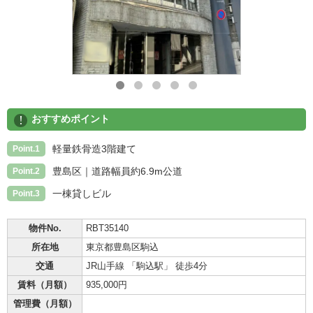
!
おすすめポイント
軽量鉄骨造3階建て
Point.1
豊島区｜道路幅員約6.9m公道
Point.2
一棟貸しビル
Point.3
物件No.
RBT35140
所在地
東京都豊島区駒込
交通
JR山手線 「駒込駅」 徒歩4分
賃料（月額）
935,000円
管理費（月額）