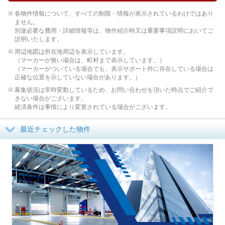
各物件情報について、すべての制限・情報が表示されているわけではあり
ません。
別途必要な費用・詳細情報等は、物件紹介時又は重要事項説明においてご
説明いたします。
周辺地図は所在地周辺を表示しています。
（マーカーが無い場合は、町村まで表示しています。）
（マーカーがついている場合でも、表示サポート外に存在している場合は
正確な位置を示していない場合があります。）
募集状況は常時変動しているため、お問い合わせを頂いた時点でご紹介で
きない場合がございます。
経済条件は事情により変更されている場合がございます。
最近チェックした物件