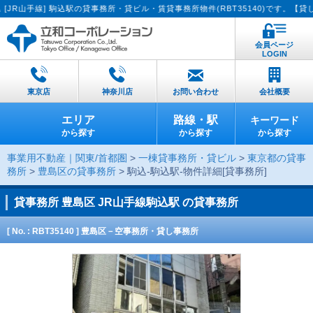
手線] 駒込駅の貸事務所・貸ビル・賃貸事務所物件(RBT35140)です。【貸したい
会員ページ
LOGIN
東京店
神奈川店
お問い合わせ
会社概要
エリア
路線・駅
キーワード
から探す
から探す
から探す
事業用不動産｜関東/首都圏
>
一棟貸事務所・貸ビル
>
東京都の貸事
務所
>
豊島区の貸事務所
> 駒込-駒込駅-物件詳細[貸事務所]
貸事務所
豊島区 JR山手線駒込駅 の貸事務所
[ No. : RBT35140 ] 豊島区－空事務所・貸し事務所