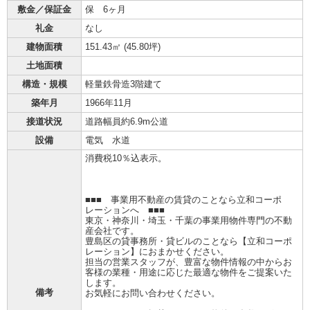
敷金／保証金
保 6ヶ月
礼金
なし
建物面積
151.43㎡ (
45.80坪
)
土地面積
構造・規模
軽量鉄骨造3階建て
築年月
1966年11月
接道状況
道路幅員約6.9m公道
設備
電気 水道
消費税10％込表示。
■■■ 事業用不動産の賃貸のことなら立和コーポ
レーションへ ■■■
東京・神奈川・埼玉・千葉の事業用物件専門の不動
産会社です。
豊島区の貸事務所・貸ビルのことなら【立和コーポ
レーション】におまかせください。
担当の営業スタッフが、豊富な物件情報の中からお
客様の業種・用途に応じた最適な物件をご提案いた
します。
備考
お気軽にお問い合わせください。