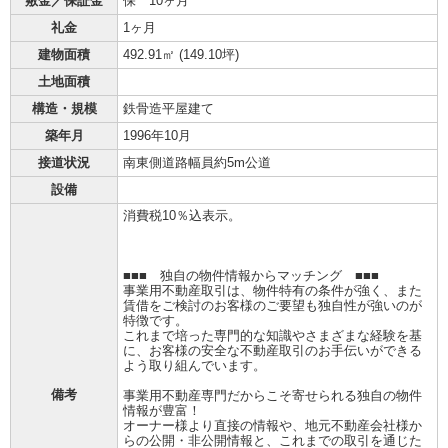
敷金／保証金
保 10ヶ月
礼金
1ヶ月
建物面積
492.91㎡ (
149.10坪
)
土地面積
構造・規模
鉄骨造平屋建て
築年月
1996年10月
接道状況
南東側道路幅員約5m公道
設備
消費税10％込表示。
■■■ 独自の物件情報からマッチング ■■■
事業用不動産取引は、物件特有の条件が強く、また
賃借をご検討のお客様のご要望も独自性が強いのが
特徴です。
これまで培った専門的な知識やさまざまな経験を基
に、お客様の安全な不動産取引のお手伝いができる
よう取り組んでいます。
備考
事業用不動産専門だからこそ寄せられる独自の物件
情報が豊富！
オーナー様より直接の情報や、地元不動産会社様か
らの公開・非公開情報と、これまでの取引を通じた