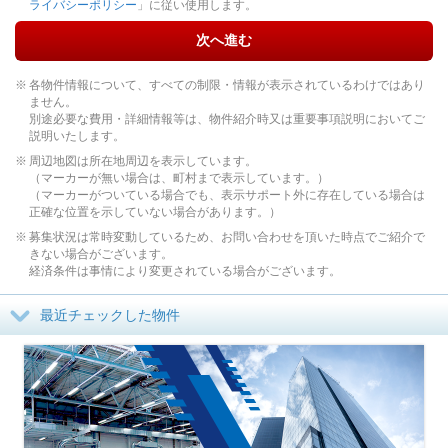
ライバシーポリシー
」に従い使用します。
次へ進む
各物件情報について、すべての制限・情報が表示されているわけではあり
ません。
別途必要な費用・詳細情報等は、物件紹介時又は重要事項説明においてご
説明いたします。
周辺地図は所在地周辺を表示しています。
（マーカーが無い場合は、町村まで表示しています。）
（マーカーがついている場合でも、表示サポート外に存在している場合は
正確な位置を示していない場合があります。）
募集状況は常時変動しているため、お問い合わせを頂いた時点でご紹介で
きない場合がございます。
経済条件は事情により変更されている場合がございます。
最近チェックした物件