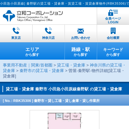
田原線] 秦野駅の貸工場・貸倉庫・賃貸工場・賃貸倉庫物件(RBK35306)です。
会員ページ
LOGIN
東京店
神奈川店
お問い合わせ
会社概要
エリア
路線・駅
キーワード
から探す
から探す
から探す
事業用不動産｜関東/首都圏
>
貸工場・貸倉庫
>
神奈川県の貸工場・
貸倉庫
>
秦野市の貸工場・貸倉庫
> 曽屋-秦野駅-物件詳細[貸工場・
貸倉庫]
貸工場・貸倉庫
秦野市 小田急小田原線秦野駅 の貸工場・貸倉庫
[ No. : RBK35306 ] 秦野市－貸し工場・貸し倉庫・貸し作業所