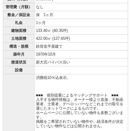
管理費（月額）
なし
敷金／保証金
保 1ヶ月
礼金
1ヶ月
建物面積
133.40㎡ (
40.35坪
)
土地面積
422.00㎡ (
127.65坪
)
構造・規模
鉄骨造平屋建て
築年月
1970年10月
接道状況
新大宮バイパス沿い
設備
消費税10％込表示。
■■■ 個別提案によるマッチングサポート ■■■
入手する物件情報は、オーナー様より直接、不動産
業者、士業者、デベロッパーなどこれまでの取引を
通じたネットワークによるものです。
ホームページに公開していない物件も多数ございま
す。
掲載をご希望されていない物件や、経済条件が決定
していない物件などは公開されません。