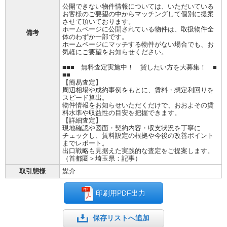
公開できない物件情報については、いただいている
お客様のご要望の中からマッチングして個別に提案
させて頂いております。
ホームページに公開されている物件は、取扱物件全
備考
体のわずか一部です。
ホームページにマッチする物件がない場合でも、お
気軽にご要望をお知らせください。
■■■ 無料査定実施中！ 貸したい方を大募集！ ■
■■
【簡易査定】
周辺相場や成約事例をもとに、賃料・想定利回りを
スピード算出。
物件情報をお知らせいただくだけで、おおよその賃
料水準や収益性の目安を把握できます。
【詳細査定】
現地確認や図面・契約内容・収支状況を丁寧に
チェックし、賃料設定の根拠や今後の改善ポイント
までレポート。
出口戦略も見据えた実践的な査定をご提案します。
（首都圏＞埼玉県：記事）
取引態様
媒介
印刷用PDF出力
保存リストへ追加