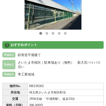
!
おすすめポイント
鉄骨造平屋建て
Point.1
さいたま市桜区｜駐車場あり（無料） 新大宮バイパス
Point.2
沿い
準工業地域
Point.3
物件No.
RBS35302
所在地
埼玉県さいたま市桜区町谷
交通
JR埼京線 「中浦和駅」 徒歩23分
賃料（月額）
396,000円