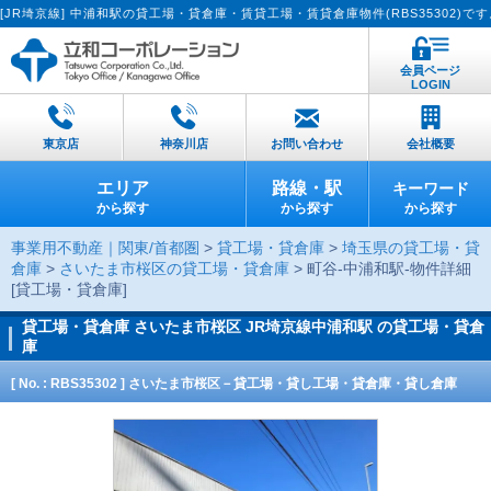
線] 中浦和駅の貸工場・貸倉庫・賃貸工場・賃貸倉庫物件(RBS35302)です。【
会員ページ
LOGIN
東京店
神奈川店
お問い合わせ
会社概要
エリア
路線・駅
キーワード
から探す
から探す
から探す
事業用不動産｜関東/首都圏
>
貸工場・貸倉庫
>
埼玉県の貸工場・貸
倉庫
>
さいたま市桜区の貸工場・貸倉庫
> 町谷-中浦和駅-物件詳細
[貸工場・貸倉庫]
貸工場・貸倉庫
さいたま市桜区 JR埼京線中浦和駅 の貸工場・貸倉
庫
[ No. : RBS35302 ] さいたま市桜区－貸工場・貸し工場・貸倉庫・貸し倉庫