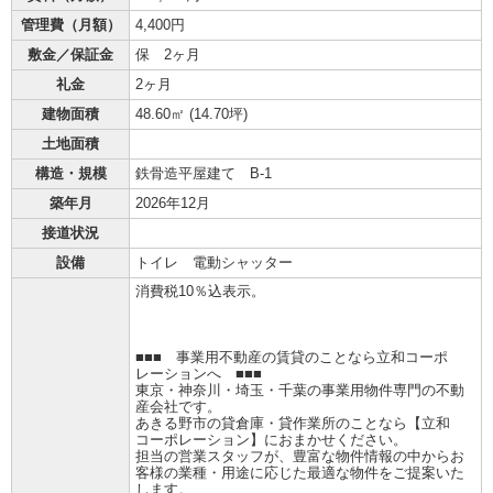
管理費（月額）
4,400円
敷金／保証金
保 2ヶ月
礼金
2ヶ月
建物面積
48.60㎡ (
14.70坪
)
土地面積
構造・規模
鉄骨造平屋建て B-1
築年月
2026年12月
接道状況
設備
トイレ 電動シャッター
消費税10％込表示。
■■■ 事業用不動産の賃貸のことなら立和コーポ
レーションへ ■■■
東京・神奈川・埼玉・千葉の事業用物件専門の不動
産会社です。
あきる野市の貸倉庫・貸作業所のことなら【立和
コーポレーション】におまかせください。
担当の営業スタッフが、豊富な物件情報の中からお
客様の業種・用途に応じた最適な物件をご提案いた
します。