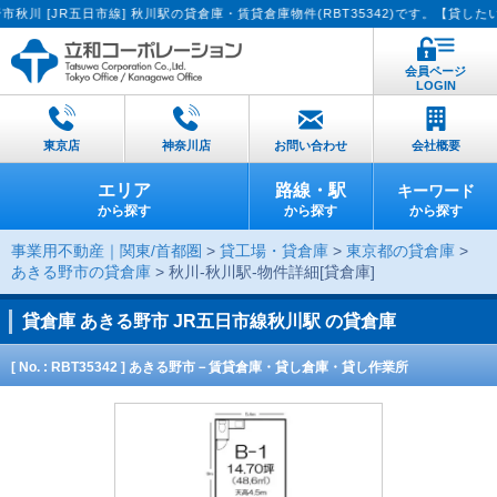
JR五日市線] 秋川駅の貸倉庫・賃貸倉庫物件(RBT35342)です。【貸したい方へ
会員ページ
LOGIN
東京店
神奈川店
お問い合わせ
会社概要
エリア
路線・駅
キーワード
から探す
から探す
から探す
事業用不動産｜関東/首都圏
>
貸工場・貸倉庫
>
東京都の貸倉庫
>
あきる野市の貸倉庫
> 秋川-秋川駅-物件詳細[貸倉庫]
貸倉庫
あきる野市 JR五日市線秋川駅 の貸倉庫
[ No. : RBT35342 ] あきる野市－賃貸倉庫・貸し倉庫・貸し作業所