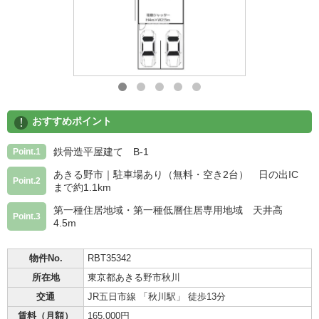
!
おすすめポイント
鉄骨造平屋建て B-1
Point.1
あきる野市｜駐車場あり（無料・空き2台） 日の出IC
Point.2
まで約1.1km
第一種住居地域・第一種低層住居専用地域 天井高
Point.3
4.5m
物件No.
RBT35342
所在地
東京都あきる野市秋川
交通
JR五日市線 「秋川駅」 徒歩13分
賃料（月額）
165,000円