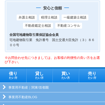
安心と信頼
弁護士相談
税理士相談
一級建築士相談
不動産鑑定士相談
不動産コンサル
全国宅地建物取引業保証協会会員
宅地建物取引業 免許番号 国土交通大臣免許（３）８６
００号
※お問合わせ先につきましては、お客様の利便性の良い方をお選
び下さい。
借り
貸し
買い
売り
たい方
たい方
たい方
たい方
事業用不動産｜関東/首都圏
事業用不動産BLOG