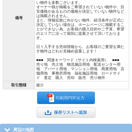
い物件も多数ございます。
オーナー様が掲載をご希望されていない物件や、目
安価格があるものの価格が決定していない物件など
は掲載されません。
備考
また、情報拡散に向かない物件、経済条件が正式に
決定していない場合は、ホームページに掲載するこ
とができない為、お客様の購入目的やご予算、希望
のエリアに沿って個別に提案させて頂いておりま
す。
日々入手する売却情報から、お客様のご要望を満た
す物件はどれか見極め提案します！
■■■ 関連キーワード（サイト内検索用） ■■■
売り地 売土地 物流施設用地 配送センター用
地 アパート用地 マンション用地 商業用地 店
舗用地 事務所用地 福祉施設用地 ロードサイ
ド 査定 購入 売却 販売 売り物件
取引態様
媒介
印刷用PDF出力
保存リストへ追加
周辺の地図