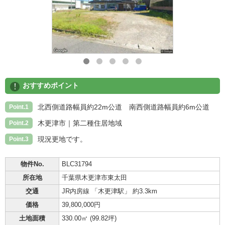
!
おすすめポイント
北西側道路幅員約22m公道 南西側道路幅員約6m公道
Point.1
木更津市｜第二種住居地域
Point.2
現況更地です。
Point.3
物件No.
BLC31794
所在地
千葉県木更津市東太田
交通
JR内房線 「木更津駅」 約3.3km
価格
39,800,000円
土地面積
330.00㎡ (
99.82坪
)