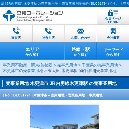
内房線] 木更津駅の売事業用地・売買事業用地物件(BLC31794)です。【売りたい
会員ページ
LOGIN
東京店
神奈川店
お問い合わせ
会社概要
エリア
路線・駅
キーワード
から探す
から探す
から探す
事業用不動産｜関東/首都圏
>
売事業用地
>
千葉県の売事業用地
>
木更津市の売事業用地
> 東太田-木更津駅-物件詳細[売事業用地]
売事業用地
木更津市 JR内房線木更津駅 の売事業用地
[ No. : BLC31794 ] 木更津市－倉庫用地・営業所用地・事業用地