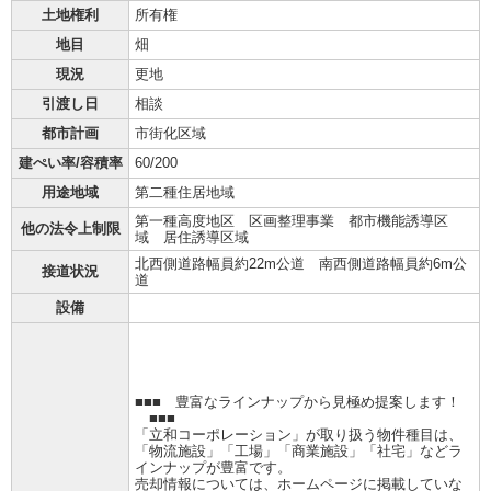
土地権利
所有権
地目
畑
現況
更地
引渡し日
相談
都市計画
市街化区域
建ぺい率/容積率
60/200
用途地域
第二種住居地域
第一種高度地区 区画整理事業 都市機能誘導区
他の法令上制限
域 居住誘導区域
北西側道路幅員約22m公道 南西側道路幅員約6m公
接道状況
道
設備
■■■ 豊富なラインナップから見極め提案します！
■■■
「立和コーポレーション」が取り扱う物件種目は、
「物流施設」「工場」「商業施設」「社宅」などラ
インナップが豊富です。
売却情報については、ホームページに掲載していな