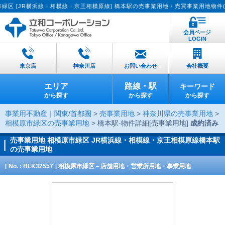
JR横浜線・相模線・京王相模原線] 橋本駅の売事業用地・売買事業用地物件(BLK3
会員ページ
LOGIN
東京店
神奈川店
お問い合わせ
会社概要
エリア
路線・駅
キーワード
から探す
から探す
から探す
事業用不動産｜関東/首都圏
>
売事業用地
>
神奈川県の売事業用地
>
相模原市緑区の売事業用地
> 橋本駅-物件詳細[売事業用地]
成約済み
売事業用地
相模原市緑区 JR横浜線・相模線・京王相模原線橋本駅
の売事業用地
[ No. : BLK32557 ] 相模原市緑区－店舗用地・営業所用地・事業用地