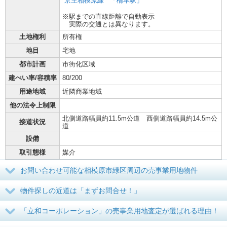
京王相模原線
「橋本駅」
※駅までの直線距離で自動表示
実際の交通とは異なります。
土地権利
所有権
地目
宅地
都市計画
市街化区域
建ぺい率/容積率
80/200
用途地域
近隣商業地域
他の法令上制限
北側道路幅員約11.5m公道 西側道路幅員約14.5m公
接道状況
道
設備
取引態様
媒介
お問い合わせ可能な相模原市緑区周辺の売事業用地物件
物件探しの近道は「まずお問合せ！」
「立和コーポレーション」の売事業用地査定が選ばれる理由！