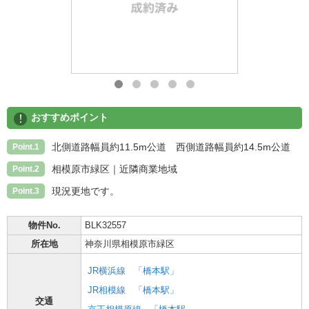
!
おすすめポイント
北側道路幅員約11.5m公道 西側道路幅員約14.5m公道
Point.1
相模原市緑区｜近隣商業地域
Point.2
現況更地です。
Point.3
物件No.
BLK32557
所在地
神奈川県相模原市緑区
JR横浜線
「橋本駅」
JR相模線
「橋本駅」
交通