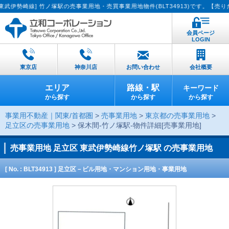
線] 竹ノ塚駅の売事業用地・売買事業用地物件(BLT34913)です。【売りたい方
会員ページ
LOGIN
東京店
神奈川店
お問い合わせ
会社概要
エリア
路線・駅
キーワード
から探す
から探す
から探す
事業用不動産｜関東/首都圏
>
売事業用地
>
東京都の売事業用地
>
足立区の売事業用地
> 保木間-竹ノ塚駅-物件詳細[売事業用地]
売事業用地
足立区 東武伊勢崎線竹ノ塚駅 の売事業用地
[ No. : BLT34913 ] 足立区－ビル用地・マンション用地・事業用地