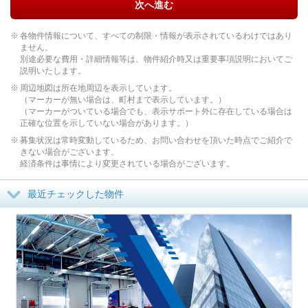
次へ進む
各物件情報について、すべての制限・情報が表示されているわけではあり
ません。
別途必要な費用・詳細情報等は、物件紹介時又は重要事項説明においてご
説明いたします。
周辺地図は所在地周辺を表示しています。
（マーカーが無い場合は、町村まで表示しています。）
（マーカーがついている場合でも、表示サポート外に存在している場合は
正確な位置を示していない場合があります。）
募集状況は常時変動しているため、お問い合わせを頂いた時点でご紹介で
きない場合がございます。
経済条件は事情により変更されている場合がございます。
最近チェックした物件