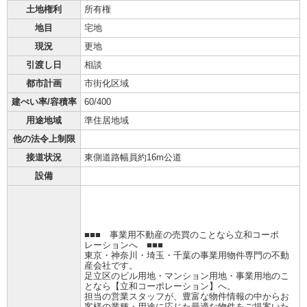
土地権利
所有権
地目
宅地
現況
更地
引渡し日
相談
都市計画
市街化区域
建ぺい率/容積率
60/400
用途地域
準住居地域
他の法令上制限
接道状況
東側道路幅員約16m公道
設備
■■■ 事業用不動産の売買のことなら立和コーポ
レーションへ ■■■
東京・神奈川・埼玉・千葉の事業用物件専門の不動
産会社です。
足立区のビル用地・マンション用地・事業用地のこ
となら【立和コーポレーション】へ。
担当の営業スタッフが、豊富な物件情報の中からお
客様の業種・用途に応じた最適な物件をご提案いた