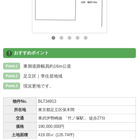
!
おすすめポイント
東側道路幅員約16m公道
Point.1
足立区｜準住居地域
Point.2
現況更地です。
Point.3
物件No.
BLT34913
所在地
東京都足立区保木間
交通
東武伊勢崎線 「竹ノ塚駅」 徒歩27分
価格
190,000,000円
土地面積
419.00㎡ (
126.74坪
)