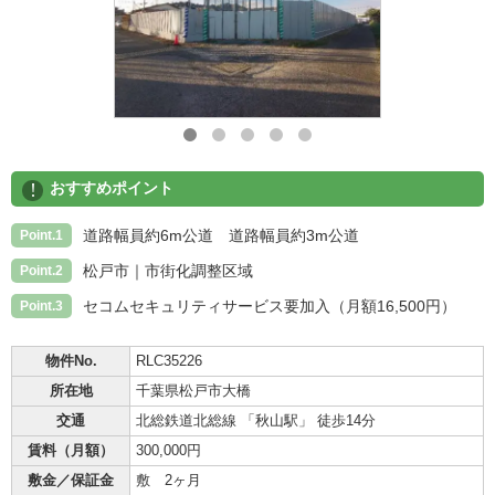
!
おすすめポイント
道路幅員約6m公道 道路幅員約3m公道
Point.1
松戸市｜市街化調整区域
Point.2
セコムセキュリティサービス要加入（月額16,500円）
Point.3
物件No.
RLC35226
所在地
千葉県松戸市大橋
交通
北総鉄道北総線 「秋山駅」 徒歩14分
賃料（月額）
300,000円
敷金／保証金
敷 2ヶ月