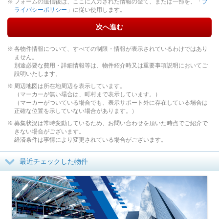
フォームの送信後は、ここに入力された情報の全て、または一部を、「
プ
ライバシーポリシー
」に従い使用します。
次へ進む
各物件情報について、すべての制限・情報が表示されているわけではあり
ません。
別途必要な費用・詳細情報等は、物件紹介時又は重要事項説明においてご
説明いたします。
周辺地図は所在地周辺を表示しています。
（マーカーが無い場合は、町村まで表示しています。）
（マーカーがついている場合でも、表示サポート外に存在している場合は
正確な位置を示していない場合があります。）
募集状況は常時変動しているため、お問い合わせを頂いた時点でご紹介で
きない場合がございます。
経済条件は事情により変更されている場合がございます。
最近チェックした物件