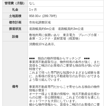
管理費（月額）
なし
礼金
1ヶ月
土地面積
958.00㎡ (
289.79坪
)
都市計画
市街化調整区域
接道状況
道路幅員約6m公道 道路幅員約3m公道
敷地外周に仮囲いあり 東京電力 プレハブ小屋・
設備
倉庫・コンテナ・資材置場（残置物）
消費税10％込表示。
■■■ 独自の物件情報からマッチング ■■■
事業用不動産取引は、物件特有の条件が強く、また
賃借をご検討のお客様のご要望も独自性が強いのが
特徴です。
これまで培った専門的な知識やさまざまな経験を基
に、お客様の安全な不動産取引のお手伝いができる
よう取り組んでいます。
備考
事業用不動産専門だからこそ寄せられる独自の物件
情報が豊富！
オーナー様より直接の情報や、地元不動産会社様か
らの公開・非公開情報と、これまでの取引を通じた
ネットワークを大切にしています。
確かな物件情報から、賃借をご検討のお客様のご要