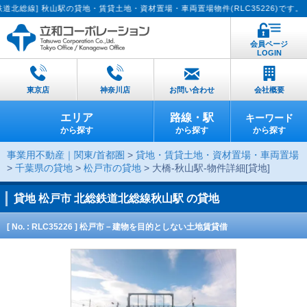
] 秋山駅の貸地・賃貸土地・資材置場・車両置場物件(RLC35226)です。【貸し
会員ページ
LOGIN
東京店
神奈川店
お問い合わせ
会社概要
エリア
路線・駅
キーワード
から探す
から探す
から探す
事業用不動産｜関東/首都圏
>
貸地・賃貸土地・資材置場・車両置場
>
千葉県の貸地
>
松戸市の貸地
> 大橋-秋山駅-物件詳細[貸地]
貸地
松戸市 北総鉄道北総線秋山駅 の貸地
[ No. : RLC35226 ] 松戸市－建物を目的としない土地賃貸借