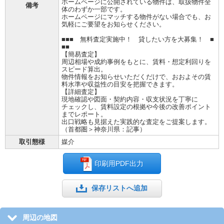
ホームページに公開されている物件は、取扱物件全
備考
体のわずか一部です。
ホームページにマッチする物件がない場合でも、お
気軽にご要望をお知らせください。
■■■ 無料査定実施中！ 貸したい方を大募集！ ■
■■
【簡易査定】
周辺相場や成約事例をもとに、賃料・想定利回りを
スピード算出。
物件情報をお知らせいただくだけで、おおよその賃
料水準や収益性の目安を把握できます。
【詳細査定】
現地確認や図面・契約内容・収支状況を丁寧に
チェックし、賃料設定の根拠や今後の改善ポイント
までレポート。
出口戦略も見据えた実践的な査定をご提案します。
（首都圏＞神奈川県：記事）
取引態様
媒介
印刷用PDF出力
保存リストへ追加
周辺の地図