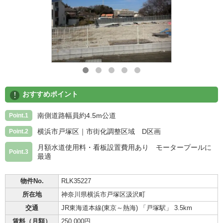
!
おすすめポイント
南側道路幅員約4.5m公道
Point.1
横浜市戸塚区｜市街化調整区域 D区画
Point.2
月額水道使用料・看板設置費用あり モータープールに
Point.3
最適
物件No.
RLK35227
所在地
神奈川県横浜市戸塚区汲沢町
交通
JR東海道本線(東京～熱海) 「戸塚駅」 3.5km
賃料（月額）
250,000円