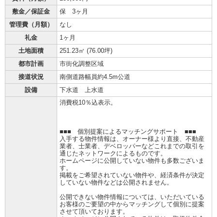
敷金／保証金
保 3ヶ月
管理費（月額）
なし
礼金
1ヶ月
土地面積
251.23㎡ (
76.00坪
)
都市計画
市街化調整区域
接道状況
南側道路幅員約4.5m公道
設備
下水道 上水道
消費税10％込表示。
■■■ 個別提案によるマッチングサポート ■■■
入手する物件情報は、オーナー様より直接、不動産
業者、士業者、デベロッパーなどこれまでの取引を
通じたネットワークによるものです。
ホームページに公開していない物件も多数ございま
す。
掲載をご希望されていない物件や、経済条件が決定
していない物件などは公開されません。
公開できない物件情報については、いただいている
お客様のご要望の中からマッチングして個別に提案
させて頂いております。