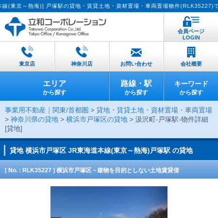
熱海)] 戸塚駅の貸地・賃貸土地・資材置場・車両置場物件(RLK35227)です。【
会員ページ
LOGIN
東京店
神奈川店
お問い合わせ
会社概要
エリア
路線・駅
キーワード
から探す
から探す
から探す
事業用不動産｜関東/首都圏
>
貸地・賃貸土地・資材置場・車両置場
>
神奈川県の貸地
>
横浜市戸塚区の貸地
> 汲沢町-戸塚駅-物件詳細
[貸地]
貸地
横浜市戸塚区 JR東海道本線(東京～熱海)戸塚駅 の貸地
[ No. : RLK35227 ] 横浜市戸塚区－建物を目的としない土地賃貸借