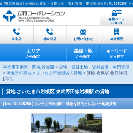
田線] 岩槻駅の貸地・賃貸土地・資材置場・車両置場物件(RLS35256)です。【
会員ページ
LOGIN
東京店
神奈川店
お問い合わせ
会社概要
エリア
路線・駅
キーワード
から探す
から探す
から探す
事業用不動産｜関東/首都圏
>
貸地・賃貸土地・資材置場・車両置場
>
埼玉県の貸地
>
さいたま市岩槻区の貸地
> 箕輪-岩槻駅-物件詳細
[貸地]
貸地
さいたま市岩槻区 東武野田線岩槻駅 の貸地
[ No. : RLS35256 ] さいたま市岩槻区－建物を目的としない土地賃貸借