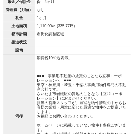
敷金／保証金
保 4ヶ月
管理費（月額）
なし
礼金
1ヶ月
土地面積
1,110.00㎡ (
335.77坪
)
都市計画
市街化調整区域
接道状況
設備
消費税10％込表示。
■■■ 事業用不動産の賃貸のことなら立和コーポ
レーションへ ■■■
東京・神奈川・埼玉・千葉の事業用物件専門の不動
産会社です。
さいたま市岩槻区の貸地のことなら【立和コーポ
レーション】におまかせください。
担当の営業スタッフが、豊富な物件情報の中からお
客様の業種・用途に応じた最適な物件をご提案いた
します。
備考
お気軽にお問い合わせください。
ホームページに掲載していない物件も多数ございま
す。