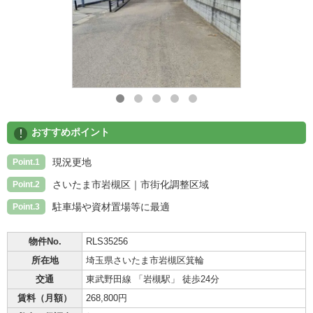
!
おすすめポイント
現況更地
Point.1
さいたま市岩槻区｜市街化調整区域
Point.2
駐車場や資材置場等に最適
Point.3
物件No.
RLS35256
所在地
埼玉県さいたま市岩槻区箕輪
交通
東武野田線 「岩槻駅」 徒歩24分
賃料（月額）
268,800円