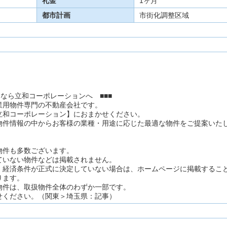
礼金
1ヶ月
都市計画
市街化調整区域
となら立和コーポレーションへ ■■■
業用物件専門の不動産会社です。
立和コーポレーション】におまかせください。
物件情報の中からお客様の業種・用途に応じた最適な物件をご提案いた
。
物件も多数ございます。
ていない物件などは掲載されません。
、経済条件が正式に決定していない場合は、ホームページに掲載するこ
ります。
物件は、取扱物件全体のわずか一部です。
せください。（関東＞埼玉県：記事）