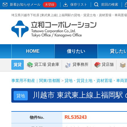
新着お知らせメール
保存リスト
前回の検索
未登録
埼玉県川越市下松原 [東武東上線] 上福岡駅の貸地・賃貸土地・資材置場・車両置場物
HOME
借りたい
貸した
貸工場 貸倉庫
貸事務所
貸店舗
賃貸
事業用不動産｜関東/首都圏
>
貸地・賃貸土地・資材置場・車両
川越市 東武東上線上福岡駅 
貸地
RLS35243
物件No.