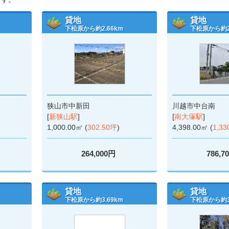
貸地
貸地
下松原から約2.66km
下松原から約2.
狭山市中新田
川越市中台南
[
新狭山駅
]
[
南大塚駅
]
1,000.00㎡ (
302.50坪
)
4,398.00㎡ (
1,33
264,000円
786,7
貸地
貸地
下松原から約3.69km
下松原から約3.