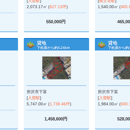
[
入曽駅
]
[
南古谷駅
]
2,073.17㎡ (
627.13坪
)
1,540.00㎡ (
465
550,000円
465,0
貸地
貸地
下松原から約4.24km
下松原から約4.
所沢市下富
所沢市下富
[
入曽駅
]
[
入曽駅
]
5,747.00㎡ (
1,738.46坪
)
1,984.00㎡ (
600
1,458,600円
528,0