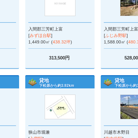
入間郡三芳町上富
入間郡三芳町上
[
みずほ台駅
]
[
ふじみ野駅
]
1,449.00㎡ (
438.32坪
)
1,588.00㎡ (
480
313,500円
528,0
貸地
貸地
下松原から約3.92km
下松原から約3.
狭山市堀兼
川越市木野目