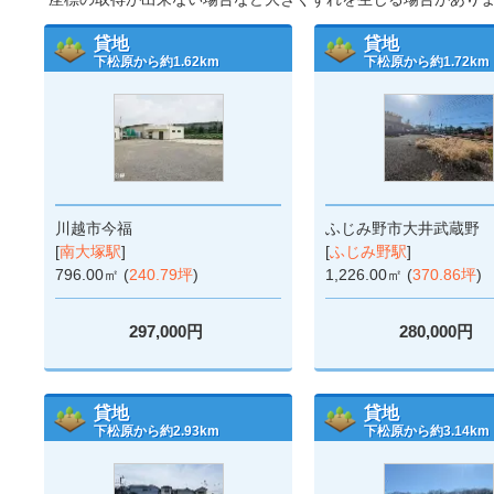
貸地
貸地
下松原から約1.62km
下松原から約1.72km
川越市今福
ふじみ野市大井武蔵野
[
南大塚駅
]
[
ふじみ野駅
]
796.00㎡ (
240.79坪
)
1,226.00㎡ (
370.86坪
)
297,000円
280,000円
貸地
貸地
下松原から約2.93km
下松原から約3.14km