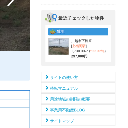
最近チェックした物件
貸地
川越市下松原
[
上福岡駅
]
1,730.00㎡ (
523.32坪
)
297,000円
サイトの使い方
移転マニュアル
用途地域の制限の概要
事業用不動産BLOG
サイトマップ