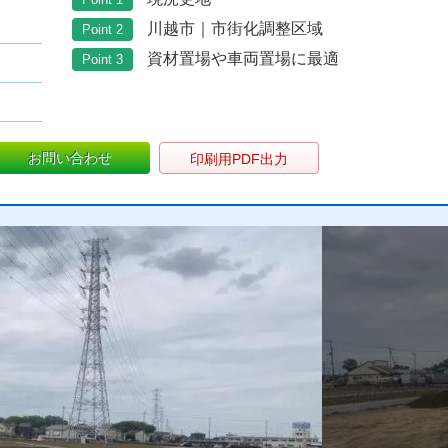
川越市｜市街化調整区域
Point 2
資材置場や車両置場に最適
Point 3
お問い合わせ
印刷用PDF出力