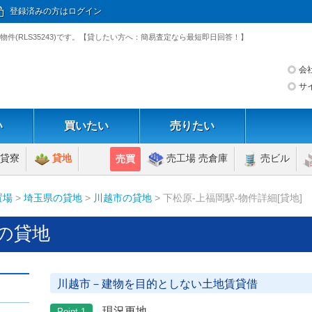
登録済みの方はログイン
件(RLS35243)です。【貸したい方へ：簡易査定なら最短即日回答！】
会
サ
い
買いたい
売りたい
貸寮
貸地
売工場 売倉庫
売ビル
売買
置場
>
埼玉県の貸地
>
川越市の貸地
> 下松原-上福岡駅-物件詳細[貸地]
の貸地
川越市－建物を目的としない土地賃貸借
現況更地
Point 1