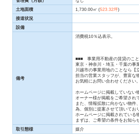
管理費（月額）
なし
土地面積
1,730.00㎡ (
523.32坪
)
接道状況
設備
消費税10％込表示。
■■■ 事業用不動産の賃貸のこ
東京・神奈川・埼玉・千葉の事
川越市の事業用地のことなら【
担当の営業スタッフが、豊富な
備考
お気軽にお問い合わせください
ホームページに掲載していない
オーナー様が掲載をご希望され
また、情報拡散に向かない物件
為、個別に提案させて頂いてお
ホームページに掲載されている
まずは、ご希望の条件をお知ら
取引態様
媒介