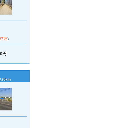
富
.37坪
)
00円
95km