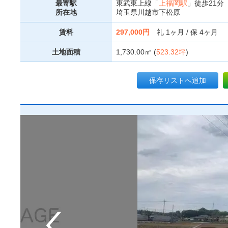
最寄駅
東武東上線「
上福岡駅
」徒歩21分
所在地
埼玉県川越市下松原
賃料
297,000円
礼 1ヶ月 / 保 4ヶ月
土地面積
1,730.00㎡ (
523.32坪
)
保存リストへ追加