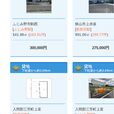
ふじみ野市駒西
狭山市上赤坂
[
ふじみ野駅
]
[
新所沢駅
]
541.88㎡ (
163.91坪
)
991.00㎡ (
299.77坪
)
300,000円
275,000円
貸地
貸地
下松原から約3.69km
下松原から約3.69km
入間郡三芳町上富
入間郡三芳町上富