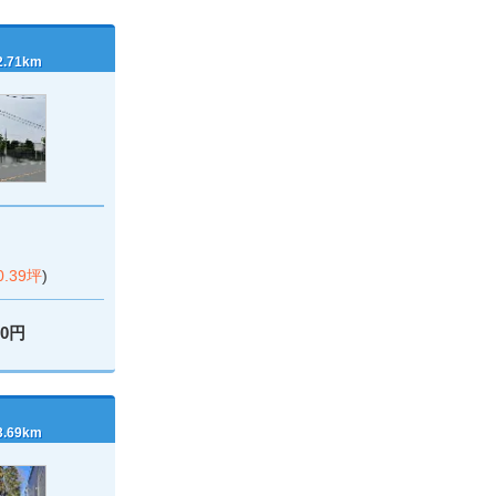
71km
0.39坪
)
00円
69km