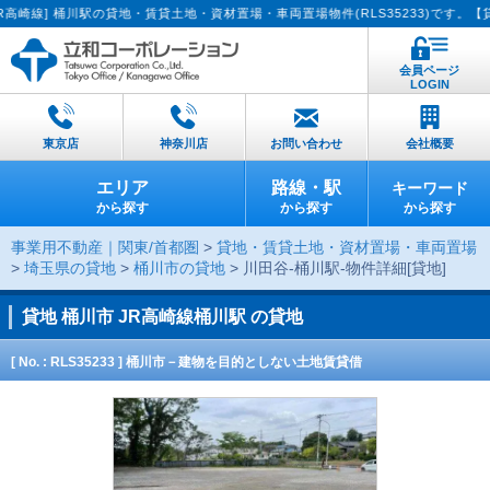
線] 桶川駅の貸地・賃貸土地・資材置場・車両置場物件(RLS35233)です。【貸し
会員ページ
LOGIN
東京店
神奈川店
お問い合わせ
会社概要
エリア
路線・駅
キーワード
から探す
から探す
から探す
事業用不動産｜関東/首都圏
>
貸地・賃貸土地・資材置場・車両置場
>
埼玉県の貸地
>
桶川市の貸地
> 川田谷-桶川駅-物件詳細[貸地]
貸地
桶川市 JR高崎線桶川駅 の貸地
[ No. : RLS35233 ] 桶川市－建物を目的としない土地賃貸借