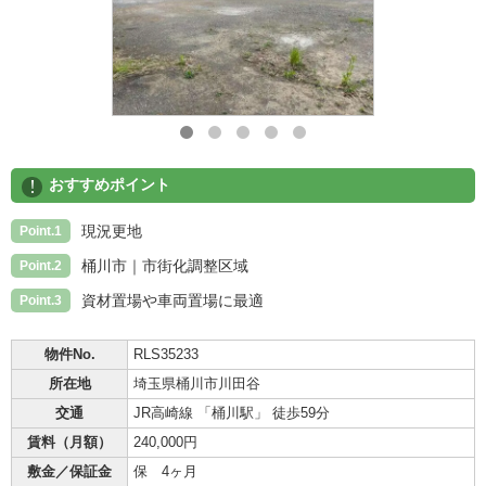
!
おすすめポイント
現況更地
Point.1
桶川市｜市街化調整区域
Point.2
資材置場や車両置場に最適
Point.3
物件No.
RLS35233
所在地
埼玉県桶川市川田谷
交通
JR高崎線 「桶川駅」 徒歩59分
賃料（月額）
240,000円
敷金／保証金
保 4ヶ月