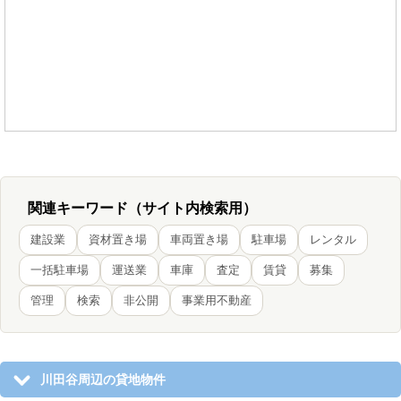
関連キーワード（サイト内検索用）
建設業
資材置き場
車両置き場
駐車場
レンタル
一括駐車場
運送業
車庫
査定
賃貸
募集
管理
検索
非公開
事業用不動産
川田谷周辺の貸地物件