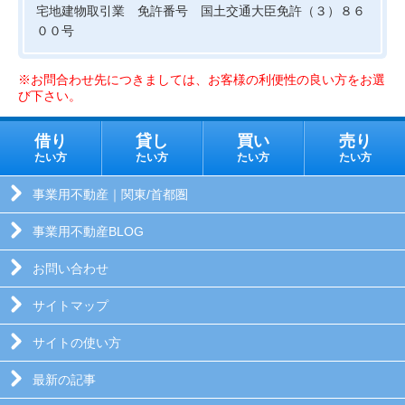
宅地建物取引業 免許番号 国土交通大臣免許（３）８６
００号
※お問合わせ先につきましては、お客様の利便性の良い方をお選
び下さい。
借り
貸し
買い
売り
たい方
たい方
たい方
たい方
事業用不動産｜関東/首都圏
事業用不動産BLOG
お問い合わせ
サイトマップ
サイトの使い方
最新の記事