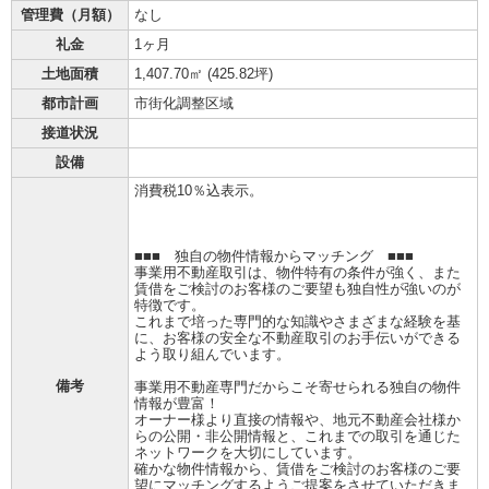
管理費（月額）
なし
礼金
1ヶ月
土地面積
1,407.70㎡ (
425.82坪
)
都市計画
市街化調整区域
接道状況
設備
消費税10％込表示。
■■■ 独自の物件情報からマッチング ■■■
事業用不動産取引は、物件特有の条件が強く、また
賃借をご検討のお客様のご要望も独自性が強いのが
特徴です。
これまで培った専門的な知識やさまざまな経験を基
に、お客様の安全な不動産取引のお手伝いができる
よう取り組んでいます。
備考
事業用不動産専門だからこそ寄せられる独自の物件
情報が豊富！
オーナー様より直接の情報や、地元不動産会社様か
らの公開・非公開情報と、これまでの取引を通じた
ネットワークを大切にしています。
確かな物件情報から、賃借をご検討のお客様のご要
望にマッチングするようご提案をさせていただきま