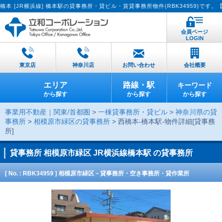
横浜線] 橋本駅の貸事務所・貸ビル・賃貸事務所物件(RBK34959)です。【貸し
会員ページ
LOGIN
東京店
神奈川店
お問い合わせ
会社概要
エリア
路線・駅
キーワード
から探す
から探す
から探す
事業用不動産｜関東/首都圏
>
一棟貸事務所・貸ビル
>
神奈川県の貸
事務所
>
相模原市緑区の貸事務所
> 西橋本-橋本駅-物件詳細[貸事務
所]
貸事務所
相模原市緑区 JR横浜線橋本駅 の貸事務所
[ No. : RBK34959 ] 相模原市緑区－貸事務所・空き事務所・貸作業所