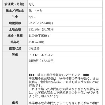
管理費（月額）
なし
敷金／保証金
敷 4ヶ月
礼金
なし
建物面積
97.20㎡ (
29.40坪
)
土地面積
291.96㎡ (
88.31坪
)
構造・規模
鉄骨造平屋建て
築年月
1983年10月
接道状況
3方道路
設備
トイレ エアコン
消費税10％込表示。
■■■ 独自の物件情報からマッチング ■■■
事業用不動産取引は、物件特有の条件が強く、また
賃借をご検討のお客様のご要望も独自性が強いのが
特徴です。
これまで培った専門的な知識やさまざまな経験を基
に、お客様の安全な不動産取引のお手伝いができる
よう取り組んでいます。
備考
事業用不動産専門だからこそ寄せられる独自の物件