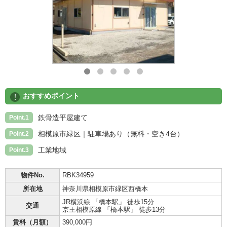
!
おすすめポイント
鉄骨造平屋建て
Point.1
相模原市緑区｜駐車場あり（無料・空き4台）
Point.2
工業地域
Point.3
物件No.
RBK34959
所在地
神奈川県相模原市緑区西橋本
JR横浜線 「橋本駅」 徒歩15分
交通
京王相模原線 「橋本駅」 徒歩13分
賃料（月額）
390,000円