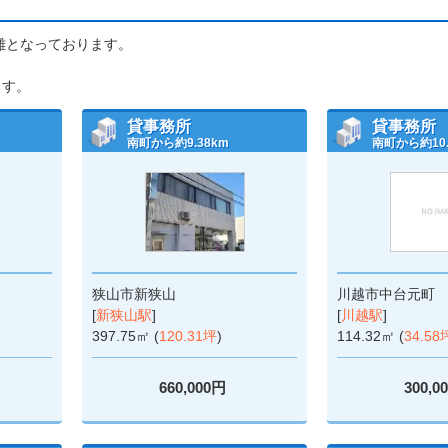
距離となっております。
ます。
貸事務所
貸事務所
南町から約9.38km
南町から約10.
狭山市新狭山
川越市中台元町
[
新狭山駅
]
[
川越駅
]
397.75㎡ (
120.31坪
)
114.32㎡ (
34.58
660,000円
300,0