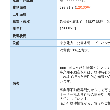
敷金／保証金
敷 1,000,000円
建物面積
397.71㎡ (
120.30坪
)
土地面積
構造・規模
鉄骨造4階建て 1階27.68坪 2
築年月
1988年4月
接道状況
設備
東京電力 公営水道 プロパン
消費税10％込表示。
■■■ 独自の物件情報からマッチ
事業用不動産取引は、物件特有
これまで培った専門的な知識や
います。
備考
事業用不動産専門だからこそ寄
オーナー様より直接の情報や、
大切にしています。
確かな物件情報から、賃借をご