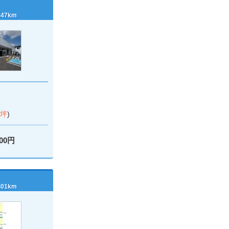
47km
1坪
)
000円
01km