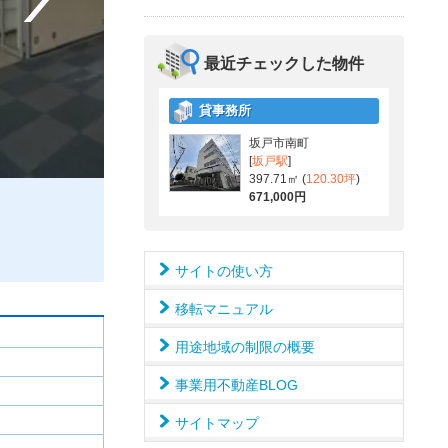
最近チェックした物件
貸事務所
坂戸市南町
[
坂戸駅
]
397.71㎡ (
120.30坪
)
671,000円
サイトの使い方
移転マニュアル
用途地域の制限の概要
事業用不動産BLOG
サイトマップ