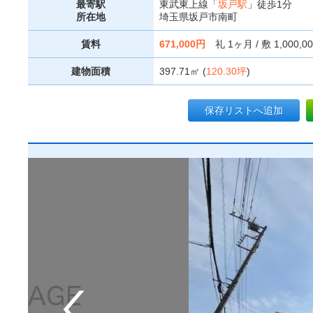
最寄駅
東武東上線「
坂戸駅
」徒歩1分
所在地
埼玉県坂戸市南町
賃料
671,000円
礼 1ヶ月 / 敷 1,000,0
建物面積
397.71㎡ (
120.30坪
)
保存リストへ追加