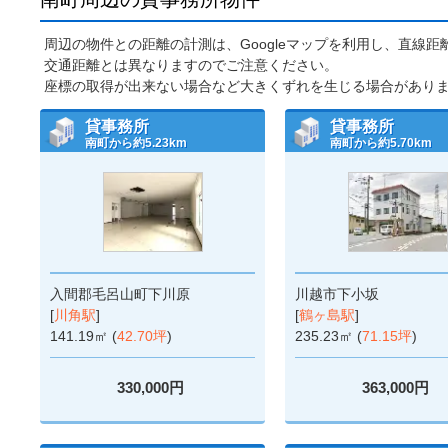
周辺の物件との距離の計測は、Googleマップを利用し、直線
交通距離とは異なりますのでご注意ください。
座標の取得が出来ない場合など大きくずれを生じる場合があり
貸事務所
貸事務所
南町から約5.23km
南町から約5.70km
入間郡毛呂山町下川原
川越市下小坂
[
川角駅
]
[
鶴ヶ島駅
]
141.19㎡ (
42.70坪
)
235.23㎡ (
71.15坪
)
330,000円
363,000円