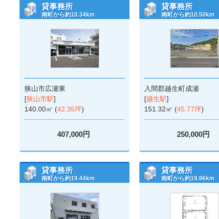
貸事務所
貸事務所
南町から約10.34km
南町から約10.50km
狭山市広瀬東
入間郡越生町成瀬
[
狭山市駅
]
[
越生駅
]
140.00㎡ (
42.35坪
)
151.32㎡ (
45.77坪
)
407,000円
250,000円
貸事務所
貸事務所
南町から約19.44km
南町から約19.96km