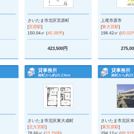
さいたま市北区宮原町
上尾市原市
[
宮原駅
]
[
東大宮駅
]
150.04㎡ (
45.38坪
)
198.42㎡ (
60.02
423,500円
275,0
貸事務所
貸事務所
南町から約20.23km
南町から約20.
町
さいたま市北区東大成町
さいたま市北区
[
北大宮駅
]
[
東宮原駅
]
78.66㎡ (
23.79坪
)
294.12㎡ (
88.97