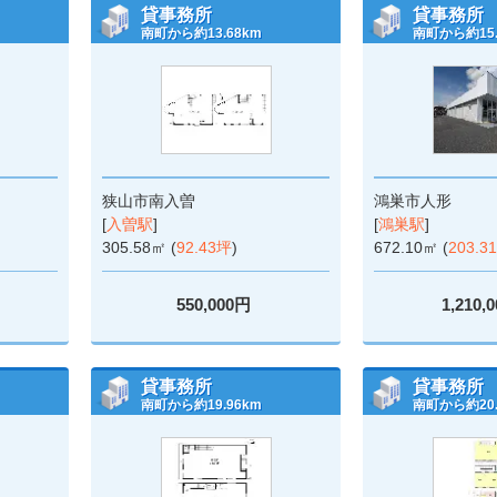
貸事務所
貸事務所
南町から約13.68km
南町から約15.
狭山市南入曽
鴻巣市人形
[
入曽駅
]
[
鴻巣駅
]
305.58㎡ (
92.43坪
)
672.10㎡ (
203.3
550,000円
1,210,
貸事務所
貸事務所
南町から約19.96km
南町から約20.