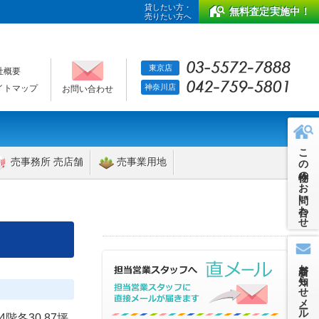
貸したい方・
無料査定実施中！
売りたい方へ
東京店
社概要
神奈川店
イトマップ
お問い合わせ
この物件のお問い合わせ
売事務所 売店舗
売事業用地
新着お知らせメール
階各30.87坪