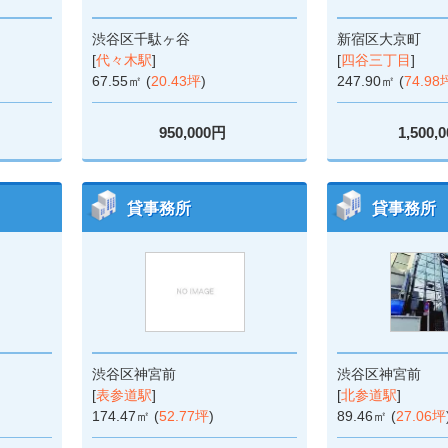
渋谷区千駄ヶ谷
新宿区大京町
[
代々木駅
]
[
四谷三丁目
]
67.55㎡ (
20.43坪
)
247.90㎡ (
74.98
950,000円
1,500,
貸事務所
貸事務所
渋谷区神宮前
渋谷区神宮前
[
表参道駅
]
[
北参道駅
]
174.47㎡ (
52.77坪
)
89.46㎡ (
27.06坪