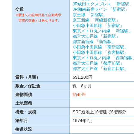
JR成田エクスプレス
「新宿駅」
交通
JR湘南新宿ライン
「新宿駅」
京王線
「新宿駅」
※駅までの直線距離で自動表示
京王新線
「新線新宿駅」
実際の交通とは異なります。
小田急小田原線
「新宿駅」
東京メトロ丸ノ内線
「新宿駅」
都営大江戸線
「新宿駅」
都営新宿線
「新宿駅」
小田急小田原線
「南新宿駅」
小田急小田原線
「参宮橋駅」
東京メトロ丸ノ内線
「西新宿駅
都営大江戸線
「都庁前駅」
都営大江戸線
「新宿西口駅」
賃料（月額）
691,200円
敷金／保証金
保 8ヶ月
建物面積
約40坪
土地面積
構造・規模
SRC造地上10階建て6階部分
築年月
1974年2月
接道状況