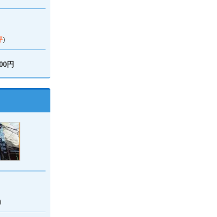
坪
)
000円
)