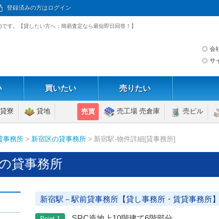
登録済みの方はログイン
238)です。【貸したい方へ：簡易査定なら最短即日回答！】
会
サ
い
買いたい
売りたい
貸寮
貸地
売工場 売倉庫
売ビル
売買
貸事務所
>
新宿区の貸事務所
> 新宿駅-物件詳細[貸事務所]
 の貸事務所
新宿駅－駅前貸事務所【貸し事務所・賃貸事務所
SRC造地上10階建て6階部分
Point 1