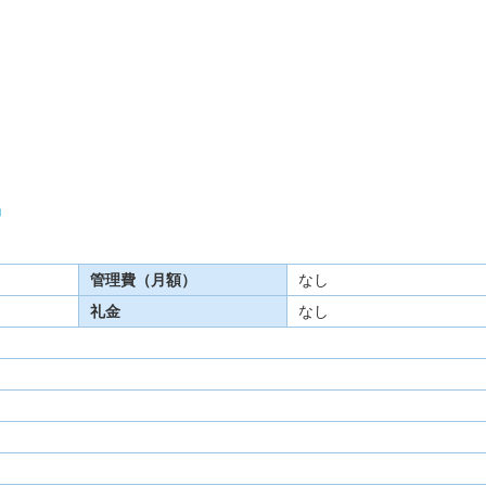
」
管理費（月額）
なし
礼金
なし