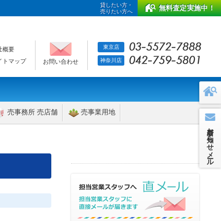
貸したい方・
無料査定実施中！
売りたい方へ
東京店
社概要
神奈川店
イトマップ
お問い合わせ
売事務所 売店舗
売事業用地
新着お知らせメール
】