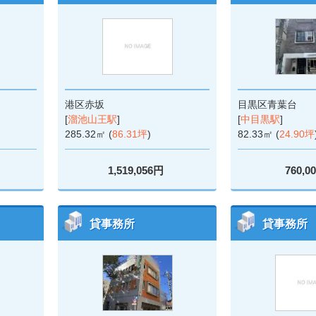
港区赤坂
目黒区青葉台
[
溜池山王駅
]
[
中目黒駅
]
285.32㎡ (
86.31坪
)
82.33㎡ (
24.90坪
1,519,056円
760,0
貸事務所
貸事務所