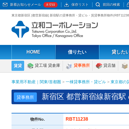
新着お知らせメール
保存リスト
前回の検索
未登録
東京都新宿区 [都営新宿線] 新宿駅の貸事務所・貸ビル・賃貸事務所物件(RBT11
HOME
借りたい
貸した
貸工場 貸倉庫
貸事務所
貸店舗
賃貸
事業用不動産｜関東/首都圏
>
一棟貸事務所・貸ビル
>
東京都の
新宿区 都営新宿線新宿駅
貸事務所
RBT11238
物件No.