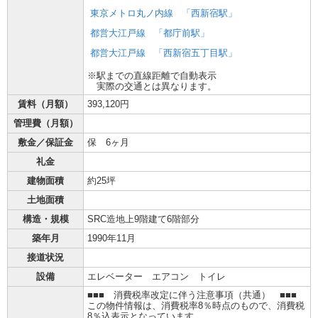
東京メトロ丸ノ内線
「西新宿駅」
都営大江戸線
「都庁前駅」
都営大江戸線
「西新宿五丁目駅」
※駅までの直線距離で自動表示
実際の交通とは異なります。
賃料（月額）
393,120円
管理費（月額）
敷金／保証金
保 6ヶ月
礼金
建物面積
約25坪
土地面積
構造・規模
SRC造地上9階建て6階部分
築年月
1990年11月
接道状況
設備
エレベーター エアコン トイレ
■■■ 消費税率改定に伴う注意事項（共通） ■■■
この物件情報は、消費税率8％時点のもので、消費税
8％込表示となっています。