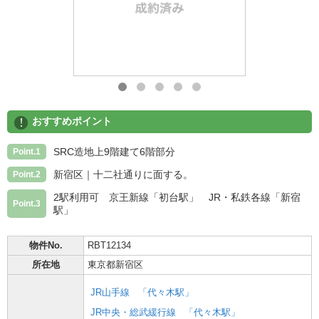
!
おすすめポイント
SRC造地上9階建て6階部分
Point.1
新宿区｜十二社通りに面する。
Point.2
2駅利用可 京王新線「初台駅」 JR・私鉄各線「新宿
Point.3
駅」
物件No.
RBT12134
所在地
東京都新宿区
JR山手線
「代々木駅」
JR中央・総武緩行線
「代々木駅」