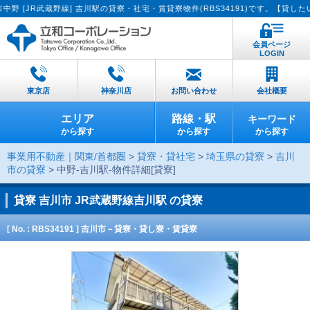
JR武蔵野線] 吉川駅の貸寮・社宅・賃貸寮物件(RBS34191)です。【貸したい方
会員ページ
LOGIN
東京店
神奈川店
お問い合わせ
会社概要
エリア
路線・駅
キーワード
から探す
から探す
から探す
事業用不動産｜関東/首都圏
>
貸寮・貸社宅
>
埼玉県の貸寮
>
吉川
市の貸寮
> 中野-吉川駅-物件詳細[貸寮]
貸寮
吉川市 JR武蔵野線吉川駅 の貸寮
[ No. : RBS34191 ] 吉川市－貸寮・貸し寮・賃貸寮