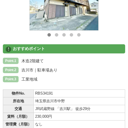
!
おすすめポイント
木造2階建て
Point.1
吉川市｜駐車場あり
Point.2
工業地域
Point.3
物件No.
RBS34191
所在地
埼玉県吉川市中野
交通
JR武蔵野線 「吉川駅」 徒歩29分
賃料（月額）
230,000円
管理費（月額）
なし