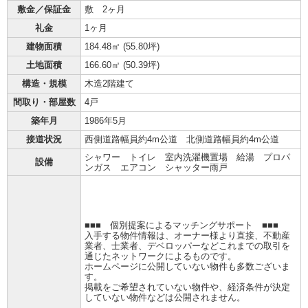
敷金／保証金
敷 2ヶ月
礼金
1ヶ月
建物面積
184.48㎡ (
55.80坪
)
土地面積
166.60㎡ (
50.39坪
)
構造・規模
木造2階建て
間取り・部屋数
4戸
築年月
1986年5月
接道状況
西側道路幅員約4m公道 北側道路幅員約4m公道
シャワー トイレ 室内洗濯機置場 給湯 プロパ
設備
ンガス エアコン シャッター雨戸
■■■ 個別提案によるマッチングサポート ■■■
入手する物件情報は、オーナー様より直接、不動産
業者、士業者、デベロッパーなどこれまでの取引を
通じたネットワークによるものです。
ホームページに公開していない物件も多数ございま
す。
掲載をご希望されていない物件や、経済条件が決定
していない物件などは公開されません。