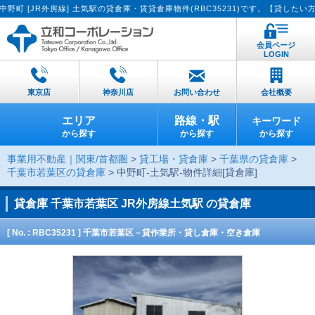
R外房線] 土気駅の貸倉庫・賃貸倉庫物件(RBC35231)です。【貸したい方へ：簡
会員ページ
LOGIN
東京店
神奈川店
お問い合わせ
会社概要
エリア
路線・駅
キーワード
から探す
から探す
から探す
事業用不動産｜関東/首都圏
>
貸工場・貸倉庫
>
千葉県の貸倉庫
>
千葉市若葉区の貸倉庫
> 中野町-土気駅-物件詳細[貸倉庫]
貸倉庫
千葉市若葉区 JR外房線土気駅 の貸倉庫
[ No. : RBC35231 ] 千葉市若葉区－貸作業所・貸し倉庫・空き倉庫