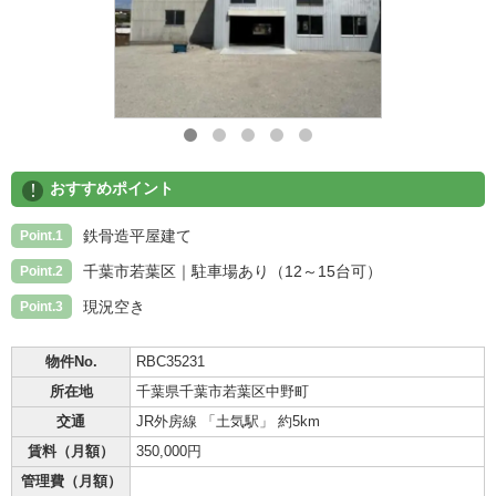
!
おすすめポイント
鉄骨造平屋建て
Point.1
千葉市若葉区｜駐車場あり（12～15台可）
Point.2
現況空き
Point.3
物件No.
RBC35231
所在地
千葉県千葉市若葉区中野町
交通
JR外房線 「土気駅」 約5km
賃料（月額）
350,000円
管理費（月額）