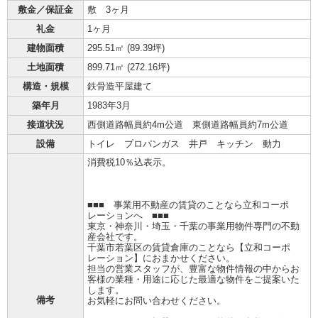
敷金／保証金
敷 3ヶ月
礼金
1ヶ月
建物面積
295.51㎡ (
89.39坪
)
土地面積
899.71㎡ (
272.16坪
)
構造・規模
鉄骨造平屋建て
築年月
1983年3月
接道状況
西側道路幅員約4m公道 東側道路幅員約7m公道
設備
トイレ プロパンガス 井戸 キッチン 動力
消費税10％込表示。
■■■ 事業用不動産の賃貸のことなら立和コーポ
レーションへ ■■■
東京・神奈川・埼玉・千葉の事業用物件専門の不動
産会社です。
千葉市若葉区の賃貸倉庫のことなら【立和コーポ
レーション】におまかせください。
担当の営業スタッフが、豊富な物件情報の中からお
客様の業種・用途に応じた最適な物件をご提案いた
します。
備考
お気軽にお問い合わせください。