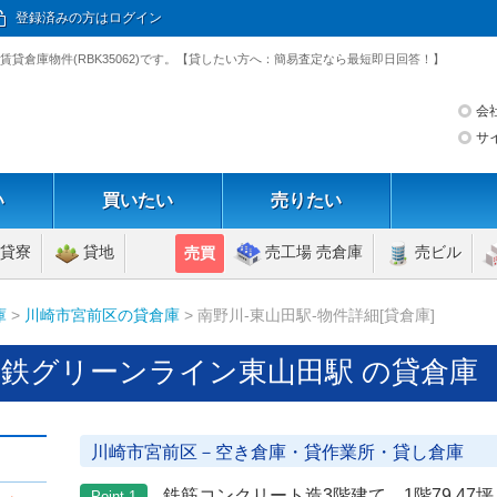
登録済みの方はログイン
賃貸倉庫物件(RBK35062)です。【貸したい方へ：簡易査定なら最短即日回答！】
会
サ
い
買いたい
売りたい
貸寮
貸地
売工場 売倉庫
売ビル
売買
庫
>
川崎市宮前区の貸倉庫
> 南野川-東山田駅-物件詳細[貸倉庫]
下鉄グリーンライン東山田駅 の貸倉庫
川崎市宮前区－空き倉庫・貸作業所・貸し倉庫
鉄筋コンクリート造3階建て 1階79.47坪 
Point 1