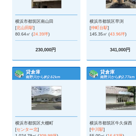
横浜市都筑区南山田
横浜市都筑区早渕
[
北山田駅
]
[
仲町台駅
]
80.64㎡ (
24.39坪
)
145.35㎡ (
43.96坪
)
230,000円
341,000円
貸倉庫
貸倉庫
南野川から約2.62km
南野川から約2.77km
横浜市都筑区大棚町
横浜市都筑区牛久保西
[
センター北
]
[
中川駅
]
1,024.79㎡ (
309.99坪
)
55.00㎡ (
16.63坪
)