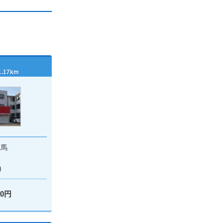
17km
有馬
)
00円