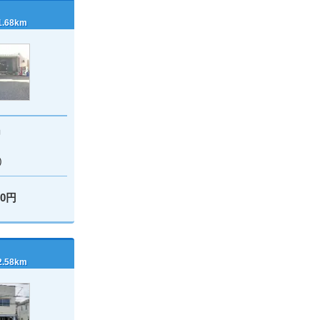
68km
絹
)
00円
58km