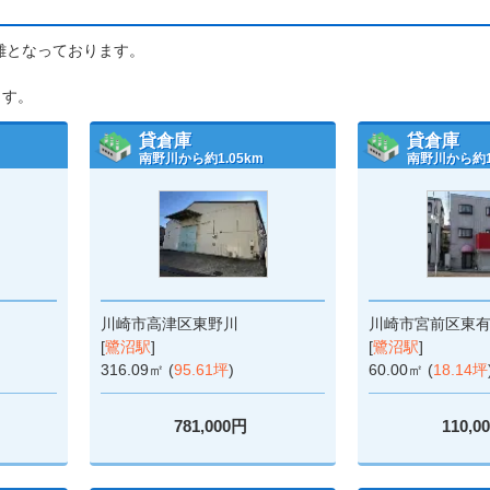
距離となっております。
ます。
貸倉庫
貸倉庫
南野川から約1.05km
南野川から約1.
川崎市高津区東野川
川崎市宮前区東
[
鷺沼駅
]
[
鷺沼駅
]
316.09㎡ (
95.61坪
)
60.00㎡ (
18.14坪
781,000円
110,0