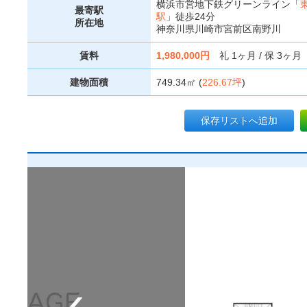
横浜市営地下鉄グリーンライン「
最寄駅
駅
」徒歩24分
所在地
神奈川県川崎市宮前区南野川
賃料
1,980,000円
礼 1ヶ月 / 保 3ヶ月
建物面積
749.34㎡ (
226.67坪
)
保存リストへ追加