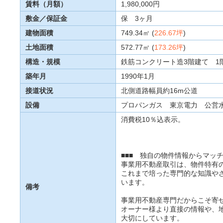
賃料（月額）
1,980,000円
敷金／保証金
保 3ヶ月
建物面積
749.34㎡ (
226.67坪
)
土地面積
572.77㎡ (
173.26坪
)
構造・規模
鉄筋コンクリート造3階建て 1階79
築年月
1990年1月
接道状況
北側道路幅員約16m公道
設備
プロパンガス 東京電力 公営
消費税10％込表示。
■■■ 独自の物件情報からマッチ
事業用不動産取引は、物件特有
これまで培った専門的な知識や
います。
備考
事業用不動産専門だからこそ寄
オーナー様より直接の情報や、
大切にしています。