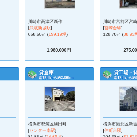
川崎市高津区新作
川崎市宮前区宮
[
武蔵新城駅
]
[
宮崎台駅
]
658.50㎡ (
199.19坪
)
128.70㎡ (
38.93
1,980,000円
275,0
貸倉庫
貸工場・
南野川から約2.89km
南野川から約3.
横浜市都筑区勝田町
横浜市港北区新
[
センター南駅
]
[
仲町台駅
]
81.55㎡ (
24.66坪
)
204.38㎡ (
61.82