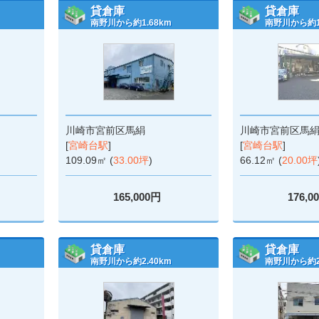
貸倉庫
貸倉庫
南野川から約1.68km
南野川から約1.
川崎市宮前区馬絹
川崎市宮前区馬
[
宮崎台駅
]
[
宮崎台駅
]
109.09㎡ (
33.00坪
)
66.12㎡ (
20.00坪
165,000円
176,0
貸倉庫
貸倉庫
南野川から約2.40km
南野川から約2.