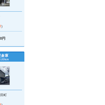
崎
坪
)
00円
貸倉庫
00km
吉田町
坪
)