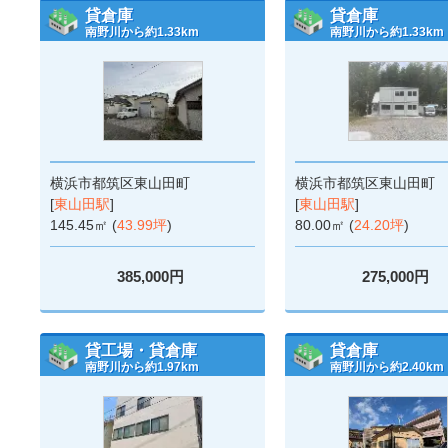
貸倉庫
貸倉庫
南野川から約1.33km
南野川から約1.33km
横浜市都筑区東山田町
横浜市都筑区東山田町
[
東山田駅
]
[
東山田駅
]
145.45㎡ (
43.99坪
)
80.00㎡ (
24.20坪
)
385,000円
275,000円
貸工場・貸倉庫
貸倉庫
南野川から約1.97km
南野川から約2.40km