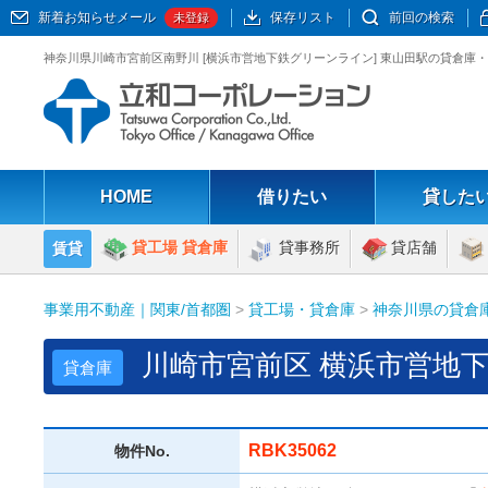
新着お知らせメール
保存リスト
前回の検索
未登録
神奈川県川崎市宮前区南野川 [横浜市営地下鉄グリーンライン] 東山田駅の貸倉庫・
HOME
借りたい
貸した
貸工場 貸倉庫
貸事務所
貸店舗
賃貸
事業用不動産｜関東/首都圏
>
貸工場・貸倉庫
>
神奈川県の貸倉
川崎市宮前区 横浜市営地
貸倉庫
RBK35062
物件No.