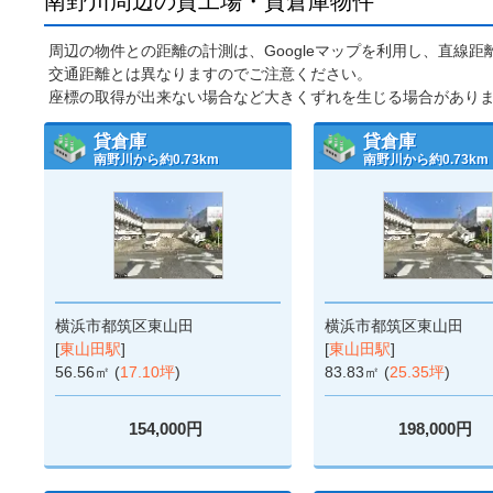
南野川周辺の貸工場・貸倉庫物件
周辺の物件との距離の計測は、Googleマップを利用し、直線
交通距離とは異なりますのでご注意ください。
座標の取得が出来ない場合など大きくずれを生じる場合があり
貸倉庫
貸倉庫
南野川から約0.73km
南野川から約0.73km
横浜市都筑区東山田
横浜市都筑区東山田
[
東山田駅
]
[
東山田駅
]
56.56㎡ (
17.10坪
)
83.83㎡ (
25.35坪
)
154,000円
198,000円