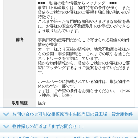
■■■ 独自の物件情報からマッチング ■■■
事業用不動産取引は、物件特有の条件が強く、また
賃借をご検討のお客様のご要望も独自性が強いのが
特徴です。
これまで培った専門的な知識やさまざまな経験を基
に、お客様の安全な不動産取引のお手伝いができる
よう取り組んでいます。
備考
事業用不動産専門だからこそ寄せられる独自の物件
情報が豊富！
オーナー様より直接の情報や、地元不動産会社様か
らの公開・非公開情報と、これまでの取引を通じた
ネットワークを大切にしています。
確かな物件情報から、賃借をご検討のお客様のご要
望にマッチングするようご提案をさせていただきま
す。
ホームページに掲載されている物件は、取扱物件全
体のわずか一部です。
まずは、ご希望の条件をお知らせください。（日本
＞神奈川県：記事）
取引態様
媒介
お問い合わせ可能な相模原市中央区周辺の貸工場・貸倉庫物件
物件探しの近道は「まずお問合せ！」