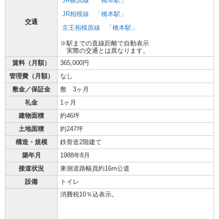
JR横浜線
「橋本駅」
JR相模線
「橋本駅」
交通
京王相模原線
「橋本駅」
※駅までの直線距離で自動表示
実際の交通とは異なります。
賃料（月額）
365,000円
管理費（月額）
なし
敷金／保証金
敷 3ヶ月
礼金
1ヶ月
建物面積
約46坪
土地面積
約247坪
構造・規模
鉄骨造2階建て
築年月
1988年8月
接道状況
東側道路幅員約16m公道
設備
トイレ
消費税10％込表示。