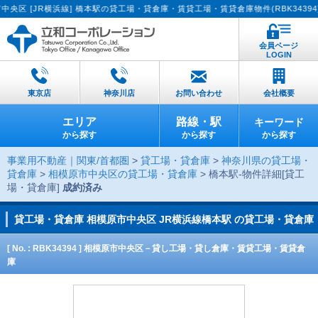
[JR横浜線] 橋本駅の貸工場・貸倉庫・賃貸工場・賃貸倉庫物件(RBK34394)で
会員ページ
LOGIN
東京店
神奈川店
お問い合わせ
会社概要
エリア
路線・駅
キーワード
から探す
から探す
から探す
事業用不動産｜関東/首都圏
>
貸工場・貸倉庫
>
神奈川県の貸工場・
貸倉庫
>
相模原市中央区の貸工場・貸倉庫
> 橋本駅-物件詳細[貸工
場・貸倉庫]
成約済み
貸工場・貸倉庫
相模原市中央区 JR横浜線橋本駅 の貸工場・貸倉庫
[ No. : RBK34394 ] 相模原市中央区－貸し工場・貸し倉庫・賃貸工場・賃貸倉
庫