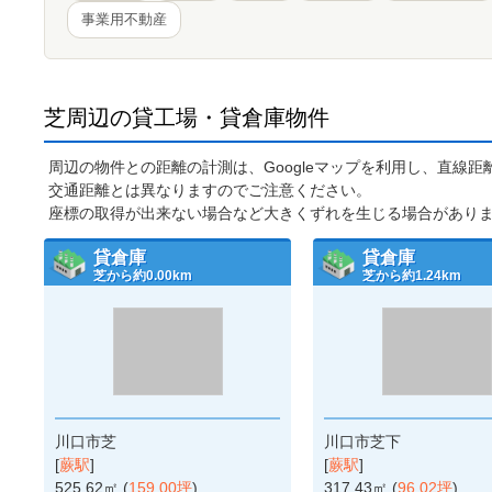
事業用不動産
芝周辺の貸工場・貸倉庫物件
周辺の物件との距離の計測は、Googleマップを利用し、直線
交通距離とは異なりますのでご注意ください。
座標の取得が出来ない場合など大きくずれを生じる場合があり
貸倉庫
貸倉庫
芝から約0.00km
芝から約1.24km
川口市芝
川口市芝下
[
蕨駅
]
[
蕨駅
]
525.62㎡ (
159.00坪
)
317.43㎡ (
96.02坪
)