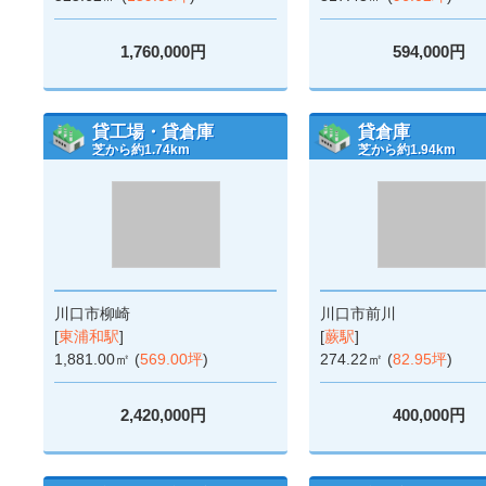
1,760,000円
594,000円
貸工場・貸倉庫
貸倉庫
芝から約1.74km
芝から約1.94km
川口市柳崎
川口市前川
[
東浦和駅
]
[
蕨駅
]
1,881.00㎡ (
569.00坪
)
274.22㎡ (
82.95坪
)
2,420,000円
400,000円