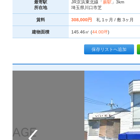
最寄駅
JR京浜東北線「
蕨駅
」3km
所在地
埼玉県川口市芝
賃料
308,000円
礼 1ヶ月 / 敷 3ヶ月
建物面積
145.46㎡ (
44.00坪
)
保存リストへ追加