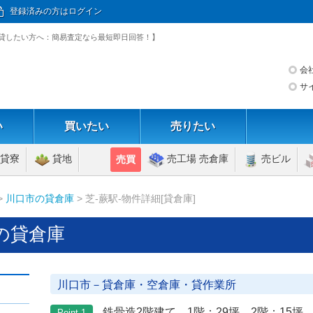
登録済みの方はログイン
す。【貸したい方へ：簡易査定なら最短即日回答！】
会
サ
い
買いたい
売りたい
貸寮
貸地
売工場 売倉庫
売ビル
売買
>
川口市の貸倉庫
> 芝-蕨駅-物件詳細[貸倉庫]
 の貸倉庫
川口市－貸倉庫・空倉庫・貸作業所
鉄骨造2階建て 1階：29坪 2階：15坪
Point 1