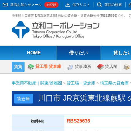
新着お知らせメール
保存リスト
前回の検索
未登録
埼玉県川口市芝 [JR京浜東北線] 蕨駅の貸倉庫・賃貸倉庫物件(RBS25636)で
HOME
借りたい
貸した
貸工場 貸倉庫
貸事務所
貸店舗
賃貸
事業用不動産｜関東/首都圏
>
貸工場・貸倉庫
>
埼玉県の貸倉庫
川口市 JR京浜東北線蕨駅
貸倉庫
RBS25636
物件No.