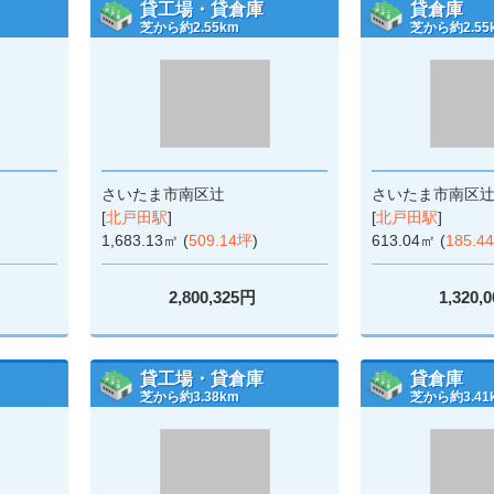
貸工場・貸倉庫
貸倉庫
芝から約2.55km
芝から約2.55
さいたま市南区辻
さいたま市南区
[
北戸田駅
]
[
北戸田駅
]
1,683.13㎡ (
509.14坪
)
613.04㎡ (
185.4
2,800,325円
1,320,
貸工場・貸倉庫
貸倉庫
芝から約3.38km
芝から約3.41