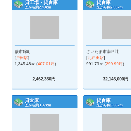
貸工場・貸倉庫
貸倉庫
芝から約2.43km
芝から約2.55km
蕨市錦町
さいたま市南区辻
[
戸田駅
]
[
北戸田駅
]
1,345.48㎡ (
407.01坪
)
991.73㎡ (
299.99坪
)
2,462,350円
32,145,000円
貸倉庫
貸倉庫
芝から約3.37km
芝から約3.38km