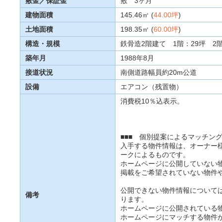
敷金／保証金
敷 3ヶ月
建物面積
145.46㎡ (
44.00坪
)
土地面積
198.35㎡ (
60.00坪
)
構造・規模
鉄骨造2階建て 1階：29坪 2階
築年月
1988年8月
接道状況
南側道路幅員約20m公道
設備
エアコン（残置物）
消費税10％込表示。
■■■ 個別提案によるマッチング
入手する物件情報は、オーナー
ークによるものです。
ホームページに公開していない
掲載をご希望されていない物件
公開できない物件情報について
備考
ります。
ホームページに公開されている
ホームページにマッチする物件