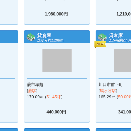
1,980,000円
1,210,
貸倉庫
貸倉庫
芝から約2.29km
芝から約2.43
蕨市塚越
川口市前上町
[
蕨駅
]
[
鳩ヶ谷駅
]
170.09㎡ (
51.45坪
)
165.29㎡ (
50.00
440,000円
341,0