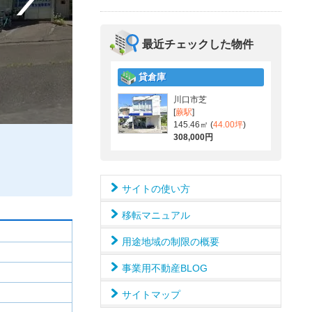
最近チェックした物件
貸倉庫
川口市芝
[
蕨駅
]
145.46㎡ (
44.00坪
)
308,000円
サイトの使い方
移転マニュアル
用途地域の制限の概要
事業用不動産BLOG
サイトマップ