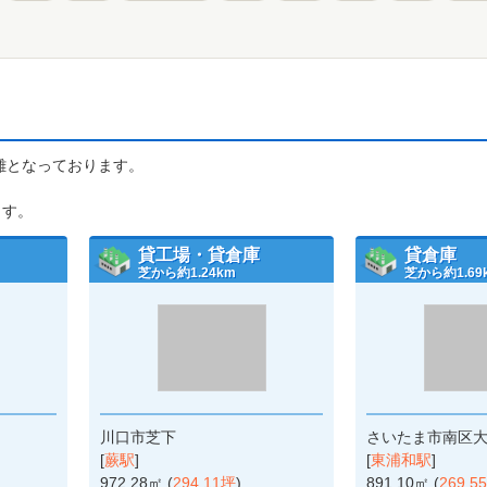
距離となっております。
ます。
貸工場・貸倉庫
貸倉庫
芝から約1.24km
芝から約1.69
川口市芝下
さいたま市南区
[
蕨駅
]
[
東浦和駅
]
972.28㎡ (
294.11坪
)
891.10㎡ (
269.5