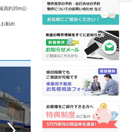
幅員約20m公
もお勧め