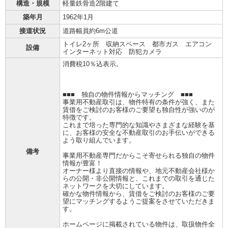
構造・規模
軽量鉄骨造2階建て
築年月
1962年1月
接道状況
道路幅員約6m公道
トイレ2ヶ所 収納スペース 都市ガス エアコン
設備
インターネット対応 防犯カメラ
消費税10％込表示。
■■■ 独自の物件情報からマッチング ■■■
事業用不動産取引は、物件特有の条件が強く、また
賃借をご検討のお客様のご要望も独自性が強いのが
特徴です。
これまで培った専門的な知識やさまざまな経験を基
に、お客様の安全な不動産取引のお手伝いができる
よう取り組んでいます。
備考
事業用不動産専門だからこそ寄せられる独自の物件
情報が豊富！
オーナー様より直接の情報や、地元不動産会社様か
らの公開・非公開情報と、これまでの取引を通じた
ネットワークを大切にしています。
確かな物件情報から、賃借をご検討のお客様のご要
望にマッチングするようご提案をさせていただきま
す。
ホームページに掲載されている物件は、取扱物件全