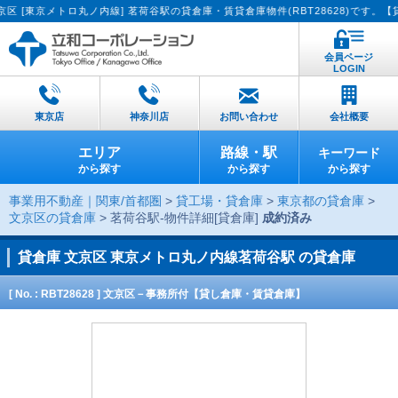
東京メトロ丸ノ内線] 茗荷谷駅の貸倉庫・賃貸倉庫物件(RBT28628)です。【貸
会員ページ
LOGIN
東京店
神奈川店
お問い合わせ
会社概要
エリア
路線・駅
キーワード
から探す
から探す
から探す
事業用不動産｜関東/首都圏
>
貸工場・貸倉庫
>
東京都の貸倉庫
>
文京区の貸倉庫
> 茗荷谷駅-物件詳細[貸倉庫]
成約済み
貸倉庫
文京区 東京メトロ丸ノ内線茗荷谷駅 の貸倉庫
[ No. : RBT28628 ] 文京区－事務所付【貸し倉庫・賃貸倉庫】