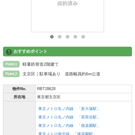
!
おすすめポイント
軽量鉄骨造2階建て
Point.1
文京区｜駐車場あり 道路幅員約6m公道
Point.2
物件No.
RBT28628
所在地
東京都文京区
東京メトロ丸ノ内線
「新大塚駅」
東京メトロ丸ノ内線
「茗荷谷駅」
東京メトロ丸ノ内線
「後楽園駅」
東京メトロ南北線
「後楽園駅」