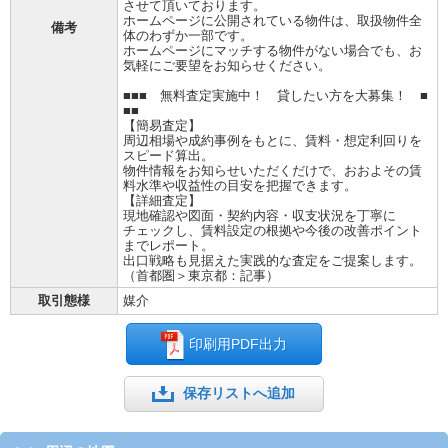
させて頂いております。
ホームページに公開されている物件は、取扱物件全
備考
体のわずか一部です。
ホームページにマッチする物件がない場合でも、お
気軽にご要望をお知らせください。
■■■ 無料査定実施中！ 貸したい方を大募集！ ■
■■
【簡易査定】
周辺相場や成約事例をもとに、賃料・想定利回りを
スピード算出。
物件情報をお知らせいただくだけで、おおよその賃
料水準や収益性の目安を把握できます。
【詳細査定】
現地確認や図面・契約内容・収支状況を丁寧に
チェックし、賃料設定の根拠や今後の改善ポイント
までレポート。
出口戦略も見据えた実践的な査定をご提案します。
（首都圏＞東京都：記事）
取引態様
媒介
印刷用PDF出力
保存リストへ追加