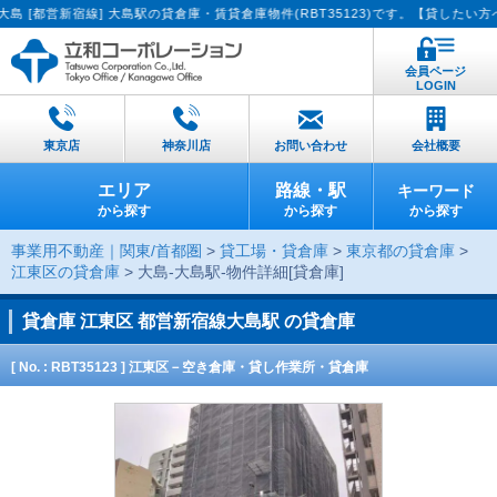
営新宿線] 大島駅の貸倉庫・賃貸倉庫物件(RBT35123)です。【貸したい方へ：簡
会員ページ
LOGIN
東京店
神奈川店
お問い合わせ
会社概要
エリア
路線・駅
キーワード
から探す
から探す
から探す
事業用不動産｜関東/首都圏
>
貸工場・貸倉庫
>
東京都の貸倉庫
>
江東区の貸倉庫
> 大島-大島駅-物件詳細[貸倉庫]
貸倉庫
江東区 都営新宿線大島駅 の貸倉庫
[ No. : RBT35123 ] 江東区－空き倉庫・貸し作業所・貸倉庫