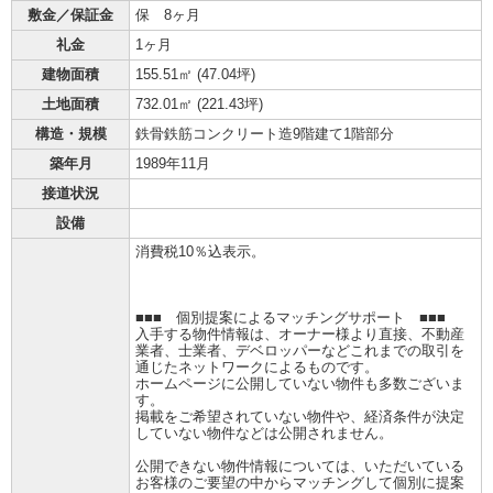
敷金／保証金
保 8ヶ月
礼金
1ヶ月
建物面積
155.51㎡ (
47.04坪
)
土地面積
732.01㎡ (
221.43坪
)
構造・規模
鉄骨鉄筋コンクリート造9階建て1階部分
築年月
1989年11月
接道状況
設備
消費税10％込表示。
■■■ 個別提案によるマッチングサポート ■■■
入手する物件情報は、オーナー様より直接、不動産
業者、士業者、デベロッパーなどこれまでの取引を
通じたネットワークによるものです。
ホームページに公開していない物件も多数ございま
す。
掲載をご希望されていない物件や、経済条件が決定
していない物件などは公開されません。
公開できない物件情報については、いただいている
お客様のご要望の中からマッチングして個別に提案