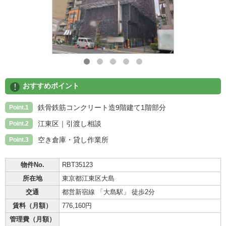
!
おすすめポイント
鉄骨鉄筋コンクリート造9階建て1階部分
Point.1
江東区｜引渡し相談
Point.2
空き倉庫・貸し作業所
Point.3
物件No.
RBT35123
所在地
東京都江東区大島
交通
都営新宿線 「大島駅」 徒歩2分
賃料（月額）
776,160円
管理費（月額）