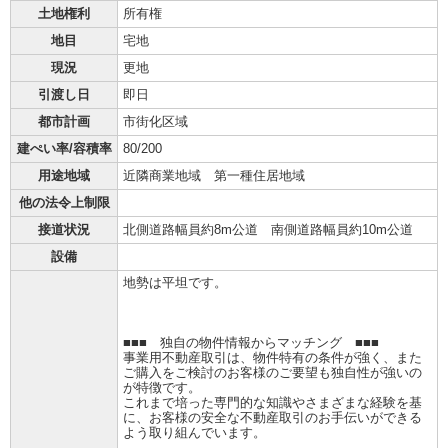
土地権利
所有権
地目
宅地
現況
更地
引渡し日
即日
都市計画
市街化区域
建ぺい率/容積率
80/200
用途地域
近隣商業地域 第一種住居地域
他の法令上制限
接道状況
北側道路幅員約8m公道 南側道路幅員約10m公道
設備
地勢は平坦です。
■■■ 独自の物件情報からマッチング ■■■
事業用不動産取引は、物件特有の条件が強く、また
ご購入をご検討のお客様のご要望も独自性が強いの
が特徴です。
これまで培った専門的な知識やさまざまな経験を基
に、お客様の安全な不動産取引のお手伝いができる
よう取り組んでいます。