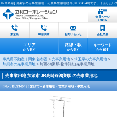
線] 鴻巣駅の売事業用地・売買事業用地物件(BLS34548)です。【売りたい方へ：
会員ページ
LOGIN
東京店
神奈川店
お問い合わせ
会社概要
エリア
路線・駅
キーワード
から探す
から探す
から探す
事業用不動産｜関東/首都圏
>
売事業用地
>
埼玉県の売事業用地
>
加須市の売事業用地
> 騎西-鴻巣駅-物件詳細[売事業用地]
売事業用地
加須市 JR高崎線鴻巣駅 の売事業用地
[ No. : BLS34548 ] 加須市－倉庫用地・営業所用地・事業用地