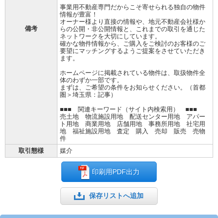
事業用不動産専門だからこそ寄せられる独自の物件
情報が豊富！
オーナー様より直接の情報や、地元不動産会社様か
備考
らの公開・非公開情報と、これまでの取引を通じた
ネットワークを大切にしています。
確かな物件情報から、ご購入をご検討のお客様のご
要望にマッチングするようご提案をさせていただき
ます。
ホームページに掲載されている物件は、取扱物件全
体のわずか一部です。
まずは、ご希望の条件をお知らせください。（首都
圏＞埼玉県：記事）
■■■ 関連キーワード（サイト内検索用） ■■■
売土地 物流施設用地 配送センター用地 アパー
ト用地 商業用地 店舗用地 事務所用地 社宅用
地 福祉施設用地 査定 購入 売却 販売 売物
件
取引態様
媒介
印刷用PDF出力
保存リストへ追加