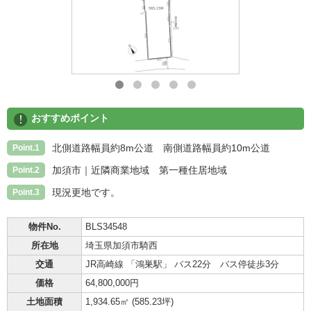
!
おすすめポイント
北側道路幅員約8m公道 南側道路幅員約10m公道
Point.1
加須市｜近隣商業地域 第一種住居地域
Point.2
現況更地です。
Point.3
物件No.
BLS34548
所在地
埼玉県加須市騎西
交通
JR高崎線 「鴻巣駅」 バス22分 バス停徒歩3分
価格
64,800,000円
土地面積
1,934.65㎡ (
585.23坪
)