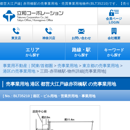
戸線] 赤羽橋駅の売事業用地・売買事業用地物件(BLT35210)です。【売りたい
会員ページ
LOGIN
東京店
神奈川店
お問い合わせ
会社概要
エリア
路線・駅
キーワード
から探す
から探す
から探す
事業用不動産｜関東/首都圏
>
売事業用地
>
東京都の売事業用地
>
港区の売事業用地
> 三田-赤羽橋駅-物件詳細[売事業用地]
売事業用地
港区 都営大江戸線赤羽橋駅 の売事業用地
[ No. : BLT35210 ] 港区－ビル用地・営業所用地・事業用地