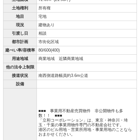
土地権利
所有権
地目
宅地
現況
建物あり
引渡し日
相談
都市計画
市街化区域
建ぺい率/容積率
80/600(400)
用途地域
商業地域 近隣商業地域
他の法令上制限
接道状況
南西側道路幅員約3.6m公道
設備
■■■ 事業用不動産売買物件 非公開物件も多
数！！ ■■■
「立和コーポレーション」は、東京・神奈川・埼
玉・千葉の事業用物件専門の不動産会社です。
港区のビル用地・営業所用地・事業用地のことなら
おまかせください。