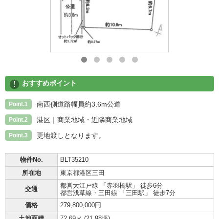
!
おすすめポイント
南西側道路幅員約3.6m公道
Point.1
港区｜商業地域・近隣商業地域
Point.2
更地渡しとなります。
Point.3
物件No.
BLT35210
所在地
東京都港区三田
都営大江戸線 「赤羽橋駅」 徒歩6分
交通
都営浅草線・三田線 「三田駅」 徒歩7分
価格
279,800,000円
土地面積
72.69㎡ (
21.98坪
)