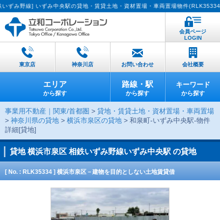
線] いずみ中央駅の貸地・賃貸土地・資材置場・車両置場物件(RLK35334)です
会員ページ
LOGIN
東京店
神奈川店
お問い合わせ
会社概要
エリア
路線・駅
キーワード
から探す
から探す
から探す
事業用不動産｜関東/首都圏
>
貸地・賃貸土地・資材置場・車両置場
>
神奈川県の貸地
>
横浜市泉区の貸地
> 和泉町-いずみ中央駅-物件
詳細[貸地]
貸地
横浜市泉区 相鉄いずみ野線いずみ中央駅 の貸地
[ No. : RLK35334 ] 横浜市泉区－建物を目的としない土地賃貸借