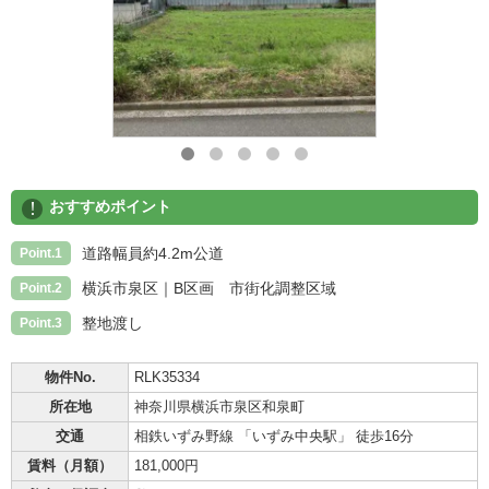
!
おすすめポイント
道路幅員約4.2m公道
Point.1
横浜市泉区｜B区画 市街化調整区域
Point.2
整地渡し
Point.3
物件No.
RLK35334
所在地
神奈川県横浜市泉区和泉町
交通
相鉄いずみ野線 「いずみ中央駅」 徒歩16分
賃料（月額）
181,000円