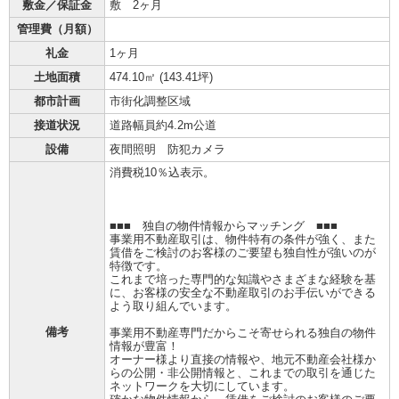
敷金／保証金
敷 2ヶ月
管理費（月額）
礼金
1ヶ月
土地面積
474.10㎡ (
143.41坪
)
都市計画
市街化調整区域
接道状況
道路幅員約4.2m公道
設備
夜間照明 防犯カメラ
消費税10％込表示。
■■■ 独自の物件情報からマッチング ■■■
事業用不動産取引は、物件特有の条件が強く、また
賃借をご検討のお客様のご要望も独自性が強いのが
特徴です。
これまで培った専門的な知識やさまざまな経験を基
に、お客様の安全な不動産取引のお手伝いができる
よう取り組んでいます。
備考
事業用不動産専門だからこそ寄せられる独自の物件
情報が豊富！
オーナー様より直接の情報や、地元不動産会社様か
らの公開・非公開情報と、これまでの取引を通じた
ネットワークを大切にしています。