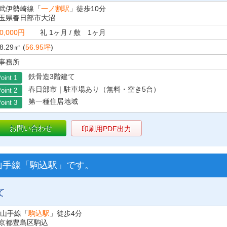
武伊勢崎線「
一ノ割駅
」徒歩10分
玉県春日部市大沼
0,000円
礼 1ヶ月 / 敷 1ヶ月
8.29㎡ (
56.95坪
)
事務所
鉄骨造3階建て
oint 1
春日部市｜駐車場あり（無料・空き5台）
oint 2
第一種住居地域
oint 3
お問い合わせ
印刷用PDF出力
JR山手線「駒込駅」です。
て
R山手線「
駒込駅
」徒歩4分
京都豊島区駒込