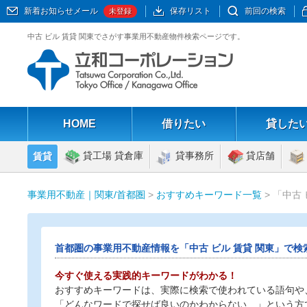
新着お知らせメール
保存リスト
前回の検索
未登録
中古 ビル 賃貸 関東でさがす事業用不動産物件検索ページです。
HOME
借りたい
貸した
貸工場 貸倉庫
貸事務所
貸店舗
賃貸
事業用不動産｜関東/首都圏
>
おすすめキーワード一覧
> 「中古
首都圏の事業用不動産情報を「中古 ビル 賃貸 関東」で検
今すぐ使える実践的キーワードがわかる！
おすすめキーワードは、実際に検索で使われている語句や
「どんなワードで探せば良いのかわからない…」という方