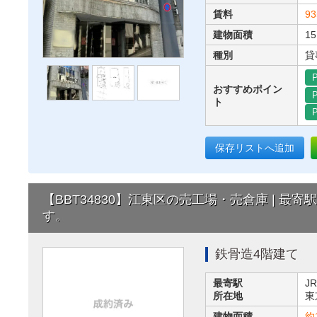
賃料
93
建物面積
15
種別
貸
P
おすすめポイン
P
ト
P
保存リストへ追加
【BBT34830】江東区の売工場・売倉庫 | 
す。
鉄骨造4階建て
最寄駅
J
所在地
東
建物面積
約