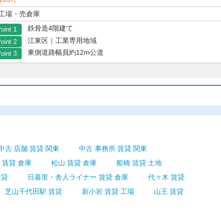
工場・売倉庫
鉄骨造4階建て
oint 1
江東区｜工業専用地域
oint 2
東側道路幅員約12m公道
oint 3
中古 店舗 賃貸 関東
中古 事務所 賃貸 関東
賃貸 倉庫
松山 賃貸 倉庫
船橋 賃貸 土地
賃貸
日暮里・舎人ライナー 賃貸 倉庫
代々木 賃貸
芝山千代田駅 賃貸
新小岩 賃貸 工場
山王 賃貸