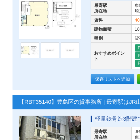
最寄駅
東
所在地
埼
賃料
40
建物面積
18
種別
貸
P
おすすめポイン
P
ト
P
保存リストへ追加
【RBT35140】豊島区の貸事務所 | 最寄駅は
軽量鉄骨造3階建
最寄駅
J
所在地
東