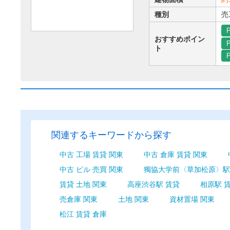
種別
売
P
おすすめポイン
P
ト
P
関連するキーワードから探す
中古 工場 賃貸 関東
中古 倉庫 賃貸 関東
中古 ビル 売買 関東
獨協大学前〈草加松原〉駅 
賃貸 土地 関東
高座渋谷駅 賃貸
相原駅 
売倉庫 関東
土地 関東
資材置場 関東
松江 賃貸 倉庫