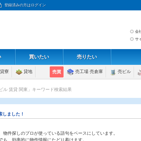
登録済みの方はログイン
会
サ
い
買いたい
売りたい
貸寮
貸地
売工場 売倉庫
売ビル
売買
 ビル 賃貸 関東」キーワード検索結果
索しました！
、物件探しのプロが使っている語句をベースにしています。
でも、効率的に物件情報にたどり着けます。