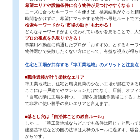
希望エリアや設備条件に合う物件が見つけやすくなる！
ニーズに合ったキーワードを使えば、検索結果がぐっと精
時間をかけずに、希望にマッチする物件へ最短ルートでア
検索キーワードから“市場の動き”もわかる！
どんなキーワードがよく使われているかを見ることで、人
プロの視点を先取りできる！
事業用不動産に精通したプロが「おすすめ」とするキーワ
物件選びで失敗したくない方にとって、有益な視点が得ら
住宅と工場が共存する「準工業地域」のメリットと注意点
■職住近接が叶う柔軟なエリア
準工業地域は、住宅と環境負荷の少ない工場が混在できる
ここには一戸建てやマンションだけでなく、店舗、オフィ
「自宅の隣に工場を持つ」「1階を店舗兼作業場にする」
て非常に使い勝手の良いエリアと言えます。
■落とし穴は「自治体ごとの独自ルール」
しかし、「準工業地域ならどこでも条件は同じ」と思って
建築基準法などの国の法律は大枠のルールに過ぎず、騒音
からです。