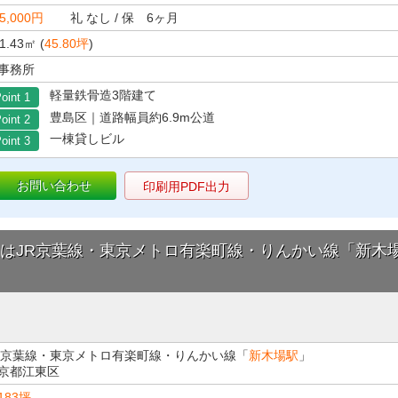
5,000円
礼 なし / 保 6ヶ月
1.43㎡ (
45.80坪
)
事務所
軽量鉄骨造3階建て
oint 1
豊島区｜道路幅員約6.9m公道
oint 2
一棟貸しビル
oint 3
お問い合わせ
印刷用PDF出力
最寄駅はJR京葉線・東京メトロ有楽町線・りんかい線「新木
R京葉線・東京メトロ有楽町線・りんかい線「
新木場駅
」
京都江東区
183坪