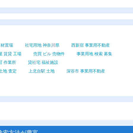
資材置場
社宅用地 神奈川県
西新宿 事業用不動産
屋 賃貸 工場
売買 ビル 売物件
事業用地 検索 募集
町 作業所
貸社宅 福祉施設
土地 査定
上北台駅 土地
深谷市 事業用不動産
検索方法が豊富