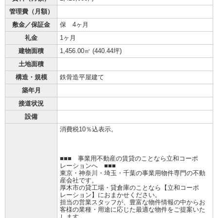
管理費（月額）
敷金／保証金
保 4ヶ月
礼金
1ヶ月
建物面積
1,456.00㎡ (
440.44坪
)
土地面積
構造・規模
鉄骨造平屋建て
築年月
接道状況
設備
消費税10％込表示。
■■■ 事業用不動産の賃貸のことなら立和コーポ
レーションへ ■■■
東京・神奈川・埼玉・千葉の事業用物件専門の不動
産会社です。
厚木市の貸工場・貸倉庫のことなら【立和コーポ
レーション】におまかせください。
担当の営業スタッフが、豊富な物件情報の中からお
客様の業種・用途に応じた最適な物件をご提案いた
します。