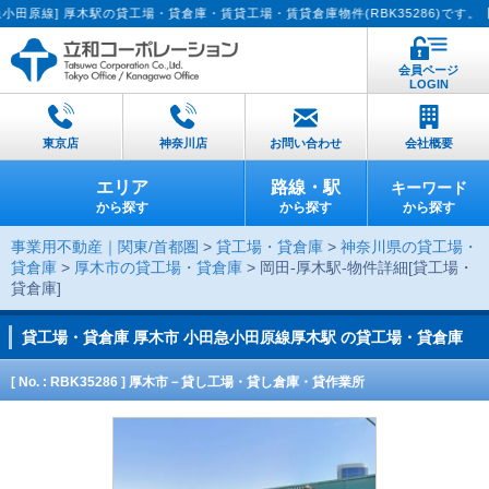
 厚木駅の貸工場・貸倉庫・賃貸工場・賃貸倉庫物件(RBK35286)です。【貸した
会員ページ
LOGIN
東京店
神奈川店
お問い合わせ
会社概要
エリア
路線・駅
キーワード
から探す
から探す
から探す
事業用不動産｜関東/首都圏
>
貸工場・貸倉庫
>
神奈川県の貸工場・
貸倉庫
>
厚木市の貸工場・貸倉庫
> 岡田-厚木駅-物件詳細[貸工場・
貸倉庫]
貸工場・貸倉庫
厚木市 小田急小田原線厚木駅 の貸工場・貸倉庫
[ No. : RBK35286 ] 厚木市－貸し工場・貸し倉庫・貸作業所