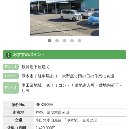
!
おすすめポイント
鉄骨造平屋建て
Point.1
厚木市｜駐車場あり 大型庇で雨の日の作業にも適
Point.2
準工業地域 40ｆｔコンテナ敷地進入可・敷地内荷下ろ
Point.3
し可
物件No.
RBK35286
所在地
神奈川県厚木市岡田
交通
小田急小田原線 「厚木駅」 徒歩25分
賃料（月額）
2,420,000円