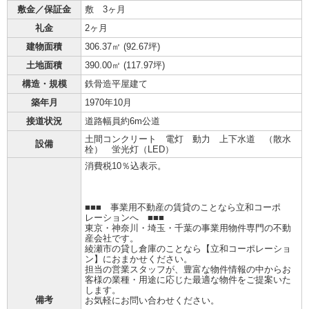
敷金／保証金
敷 3ヶ月
礼金
2ヶ月
建物面積
306.37㎡ (
92.67坪
)
土地面積
390.00㎡ (
117.97坪
)
構造・規模
鉄骨造平屋建て
築年月
1970年10月
接道状況
道路幅員約6m公道
土間コンクリート 電灯 動力 上下水道 （散水
設備
栓） 蛍光灯（LED）
消費税10％込表示。
■■■ 事業用不動産の賃貸のことなら立和コーポ
レーションへ ■■■
東京・神奈川・埼玉・千葉の事業用物件専門の不動
産会社です。
綾瀬市の貸し倉庫のことなら【立和コーポレーショ
ン】におまかせください。
担当の営業スタッフが、豊富な物件情報の中からお
客様の業種・用途に応じた最適な物件をご提案いた
します。
備考
お気軽にお問い合わせください。