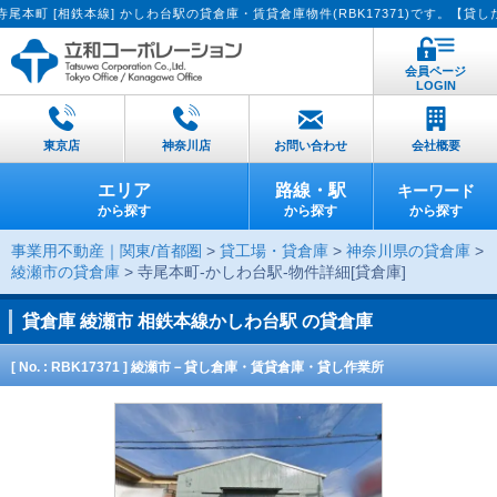
相鉄本線] かしわ台駅の貸倉庫・賃貸倉庫物件(RBK17371)です。【貸したい方
会員ページ
LOGIN
東京店
神奈川店
お問い合わせ
会社概要
エリア
路線・駅
キーワード
から探す
から探す
から探す
事業用不動産｜関東/首都圏
>
貸工場・貸倉庫
>
神奈川県の貸倉庫
>
綾瀬市の貸倉庫
> 寺尾本町-かしわ台駅-物件詳細[貸倉庫]
貸倉庫
綾瀬市 相鉄本線かしわ台駅 の貸倉庫
[ No. : RBK17371 ] 綾瀬市－貸し倉庫・賃貸倉庫・貸し作業所