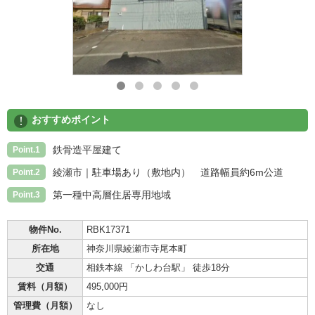
!
おすすめポイント
鉄骨造平屋建て
Point.1
綾瀬市｜駐車場あり（敷地内） 道路幅員約6m公道
Point.2
第一種中高層住居専用地域
Point.3
物件No.
RBK17371
所在地
神奈川県綾瀬市寺尾本町
交通
相鉄本線 「かしわ台駅」 徒歩18分
賃料（月額）
495,000円
管理費（月額）
なし