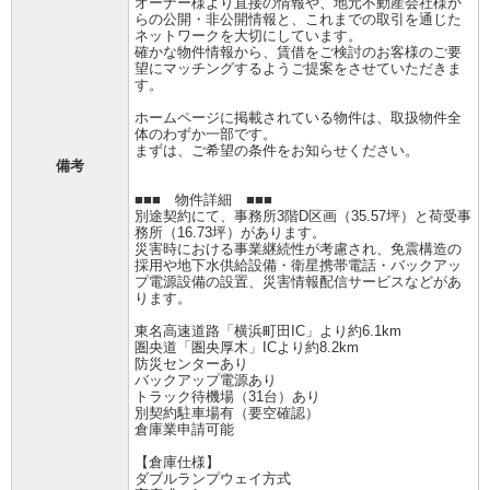
オーナー様より直接の情報や、地元不動産会社様か
らの公開・非公開情報と、これまでの取引を通じた
ネットワークを大切にしています。
確かな物件情報から、賃借をご検討のお客様のご要
望にマッチングするようご提案をさせていただきま
す。
ホームページに掲載されている物件は、取扱物件全
体のわずか一部です。
まずは、ご希望の条件をお知らせください。
備考
■■■ 物件詳細 ■■■
別途契約にて、事務所3階D区画（35.57坪）と荷受事
務所（16.73坪）があります。
災害時における事業継続性が考慮され、免震構造の
採用や地下水供給設備・衛星携帯電話・バックアッ
プ電源設備の設置、災害情報配信サービスなどがあ
ります。
東名高速道路「横浜町田IC」より約6.1km
圏央道「圏央厚木」ICより約8.2km
防災センターあり
バックアップ電源あり
トラック待機場（31台）あり
別契約駐車場有（要空確認）
倉庫業申請可能
【倉庫仕様】
ダブルランプウェイ方式