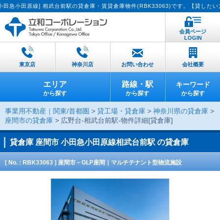
原線] 相武台前駅の貸倉庫・賃貸倉庫物件(RBK33063)です。【貸したい方へ：
会員ページ
LOGIN
東京店
神奈川店
お問い合わせ
会社概要
エリア
路線・駅
キーワード
から探す
から探す
から探す
事業用不動産｜関東/首都圏
>
貸工場・貸倉庫
>
神奈川県の貸倉庫
>
座間市の貸倉庫
> 広野台-相武台前駅-物件詳細[貸倉庫]
貸倉庫
座間市 小田急小田原線相武台前駅 の貸倉庫
[ No. : RBK33063 ] 座間市－GLP座間｜マルチテナント型物流施設