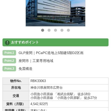
!
おすすめポイント
GLP座間｜PCaPC造地上5階建5階D2区画
Point.1
座間市｜工業専用地域
Point.2
免震構造
Point.3
物件No.
RBK33063
所在地
神奈川県座間市広野台
小田急小田原線 「相武台前駅」 徒歩18分
交通
小田急小田原線 「小田急小田原駅」 徒歩27分
賃料（月額）
4,542,922円
管理費（月額）
賃料に含む