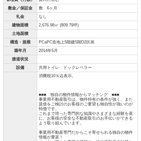
敷金／保証金
敷 6ヶ月
礼金
なし
建物面積
2,676.98㎡ (
809.79坪
)
土地面積
構造・規模
PCaPC造地上5階建5階D2区画
築年月
2014年5月
接道状況
設備
共用トイレ ドックレベラー
消費税10％込表示。
■■■ 独自の物件情報からマッチング ■■■
事業用不動産取引は、物件特有の条件が強く、また
賃借をご検討のお客様のご要望も独自性が強いのが
特徴です。
これまで培った専門的な知識やさまざまな経験を基
に、お客様の安全な不動産取引のお手伝いができる
よう取り組んでいます。
事業用不動産専門だからこそ寄せられる独自の物件
情報が豊富！