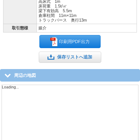
高床式 1m
床荷重 1.5t/㎡
梁下有効高 5.5m
倉庫柱間 11m×11m
トラックバース 奥行13m
取引態様
媒介
印刷用PDF出力
保存リストへ追加
周辺の地図
Loading...