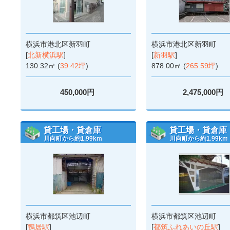
横浜市港北区新羽町
横浜市港北区新羽町
[
北新横浜駅
]
[
新羽駅
]
130.32㎡ (
39.42坪
)
878.00㎡ (
265.59坪
)
450,000円
2,475,000円
貸工場・貸倉庫
貸工場・貸倉庫
川向町から約1.99km
川向町から約1.99km
横浜市都筑区池辺町
横浜市都筑区池辺町
[
鴨居駅
]
[
都筑ふれあいの丘駅
]