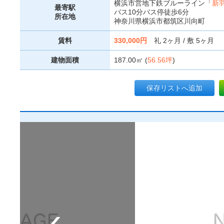
横浜市営地下鉄ブルーライン「
新
最寄駅
バス10分バス停徒歩6分
所在地
神奈川県横浜市都筑区川向町
賃料
330,000円
礼 2ヶ月 / 敷 5ヶ月
建物面積
187.00㎡ (
56.56坪
)
保存リストへ追加