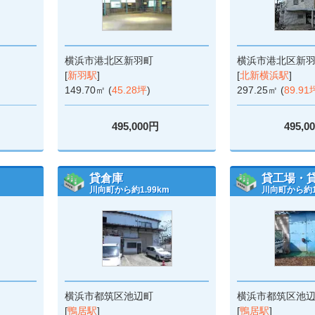
横浜市港北区新羽町
横浜市港北区新
[
新羽駅
]
[
北新横浜駅
]
149.70㎡ (
45.28坪
)
297.25㎡ (
89.91
495,000円
495,0
貸倉庫
貸工場・
川向町から約1.99km
川向町から約1.
横浜市都筑区池辺町
横浜市都筑区池
[
鴨居駅
]
[
鴨居駅
]