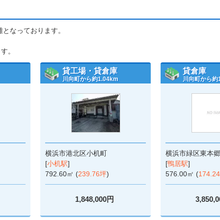
距離となっております。
ます。
貸工場・貸倉庫
貸倉庫
川向町から約1.04km
川向町から約1.
横浜市港北区小机町
横浜市緑区東本
[
小机駅
]
[
鴨居駅
]
792.60㎡ (
239.76坪
)
576.00㎡ (
174.2
1,848,000円
3,850,