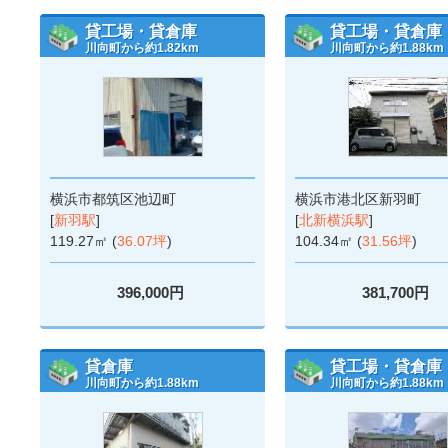
貸工場・貸倉庫
貸工場・貸倉庫
川向町から約1.82km
川向町から約1.88km
横浜市都筑区池辺町
横浜市港北区新羽町
[
新羽駅
]
[
北新横浜駅
]
119.27㎡ (
36.07坪
)
104.34㎡ (
31.56坪
)
396,000円
381,700円
貸倉庫
貸工場・貸倉庫
川向町から約1.88km
川向町から約1.88km