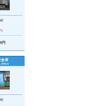
羽町
坪
)
00円
貸倉庫
99km
辺町