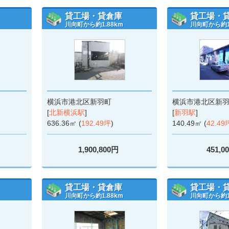
貸工場・貸倉庫
貸工場・
川向町から約1.88km
川向町から約1.
横浜市港北区新羽町
横浜市港北区新
[
北新横浜駅
]
[
新羽駅
]
636.36㎡ (
192.49坪
)
140.49㎡ (
42.49
1,900,800円
451,0
貸工場・貸倉庫
貸工場・
川向町から約1.88km
川向町から約1.