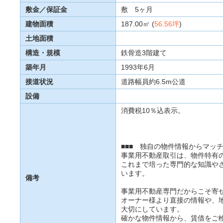
敷金／保証金
敷 5ヶ月
建物面積
187.00㎡ (
56.56坪
)
土地面積
構造・規模
鉄骨造3階建て
築年月
1993年6月
接道状況
道路幅員約6.5m公道
設備
消費税10％込表示。
■■■ 独自の物件情報からマッチ
事業用不動産取引は、物件特有
これまで培った専門的な知識や
います。
備考
事業用不動産専門だからこそ寄
オーナー様より直接の情報や、
大切にしています。
確かな物件情報から、賃借をご