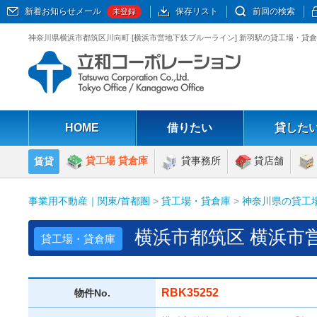
新着お知らせメール
保存リスト
前回の検索
未登録
神奈川県横浜市都筑区川向町 [横浜市営地下鉄ブルーライン] 新羽駅の貸工場・貸倉
HOME
借りたい
貸した
貸工場 貸倉庫
貸事務所
貸店舗
賃貸
事業用不動産｜関東/首都圏
>
貸工場・貸倉庫
>
神奈川県の貸工
横浜市都筑区 横浜市
貸工場・貸倉庫
RBK35252
物件No.