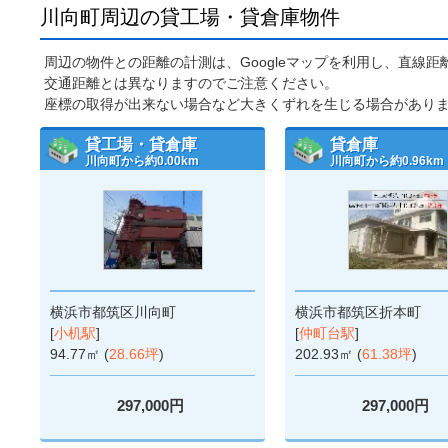
川向町周辺の貸工場・貸倉庫物件
周辺の物件との距離の計測は、Googleマップを利用し、直線
交通距離とは異なりますのでご注意ください。
座標の取得が出来ない場合など大きくずれを生じる場合があり
貸工場・貸倉庫
貸倉庫
川向町から約0.00km
川向町から約0.96km
横浜市都筑区川向町
横浜市都筑区折本町
[
小机駅
]
[
仲町台駅
]
94.77㎡ (
28.66坪
)
202.93㎡ (
61.38坪
)
297,000円
297,000円