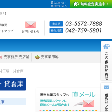
貸したい方・
無料査定実施中！
売りたい方へ
答！】
東京店
社概要
神奈川店
イトマップ
お問い合わせ
この物件のお問い合わせ
売事務所 売店舗
売事業用地
[貸工場・貸倉庫]
・貸倉庫
新着お知らせメール
倉庫