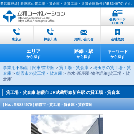
野線] 新座駅の貸工場・貸倉庫・賃貸工場・賃貸倉庫物件(RBS34970)です。【貸
会員ページ
LOGIN
東京店
神奈川店
お問い合わせ
会社概要
エリア
路線・駅
キーワード
から探す
から探す
から探す
事業用不動産｜関東/首都圏
>
貸工場・貸倉庫
>
埼玉県の貸工場・貸
倉庫
>
朝霞市の貸工場・貸倉庫
> 泉水-新座駅-物件詳細[貸工場・貸
倉庫]
貸工場・貸倉庫
朝霞市 JR武蔵野線新座駅 の貸工場・貸倉庫
[ No. : RBS34970 ] 朝霞市－貸工場・貸倉庫・貸作業所