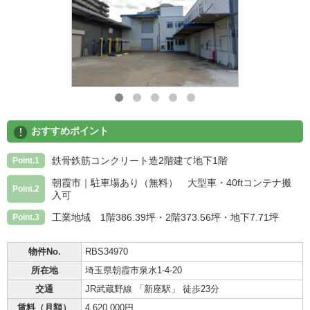
!
おすすめポイント
鉄骨鉄筋コンクリート造2階建て地下1階
Point.1
朝霞市｜駐車場あり（無料） 大型車・40ftコンテナ搬
Point.2
入可
工業地域 1階386.39坪・2階373.56坪・地下7.71坪
Point.3
物件No.
RBS34970
所在地
埼玉県朝霞市泉水1-4-20
交通
JR武蔵野線 「新座駅」 徒歩23分
賃料（月額）
4,620,000円