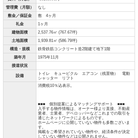
管理費（月額）
なし
敷金／保証金
敷 4ヶ月
礼金
1ヶ月
建物面積
2,537.76㎡ (
767.67坪
)
土地面積
1,939.81㎡ (
586.79坪
)
構造・規模
鉄骨鉄筋コンクリート造2階建て地下1階
築年月
1975年11月
接道状況
トイレ キュービクル エアコン（残置物） 電動
設備
シャッター リフト
消費税10％込表示。
■■■ 個別提案によるマッチングサポート ■■■
入手する物件情報は、オーナー様より直接、不動産
業者、士業者、デベロッパーなどこれまでの取引を
通じたネットワークによるものです。
ホームページに公開していない物件も多数ございま
す。
掲載をご希望されていない物件や、経済条件が決定
していない物件などは公開されません。