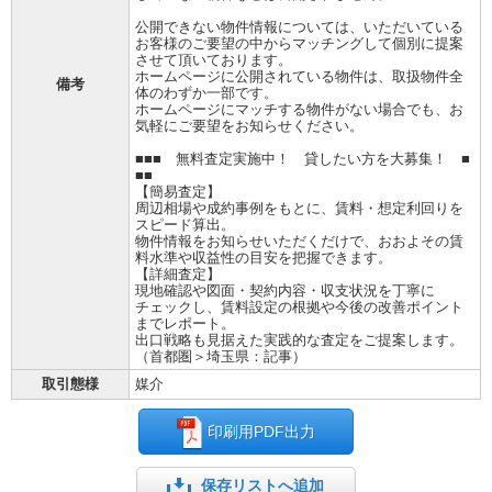
公開できない物件情報については、いただいている
お客様のご要望の中からマッチングして個別に提案
させて頂いております。
ホームページに公開されている物件は、取扱物件全
備考
体のわずか一部です。
ホームページにマッチする物件がない場合でも、お
気軽にご要望をお知らせください。
■■■ 無料査定実施中！ 貸したい方を大募集！ ■
■■
【簡易査定】
周辺相場や成約事例をもとに、賃料・想定利回りを
スピード算出。
物件情報をお知らせいただくだけで、おおよその賃
料水準や収益性の目安を把握できます。
【詳細査定】
現地確認や図面・契約内容・収支状況を丁寧に
チェックし、賃料設定の根拠や今後の改善ポイント
までレポート。
出口戦略も見据えた実践的な査定をご提案します。
（首都圏＞埼玉県：記事）
取引態様
媒介
印刷用PDF出力
保存リストへ追加