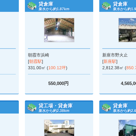
貸倉庫
貸倉庫
泉水から約1.87km
泉水から約1.9
朝霞市浜崎
新座市野火止
[
朝霞駅
]
[
新座駅
]
331.00㎡ (
100.12坪
)
2,812.38㎡ (
850
550,000円
4,565,
貸工場・貸倉庫
貸倉庫
泉水から約2.38km
泉水から約2.6