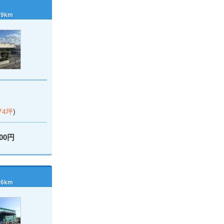
9km
.74坪
)
000円
6km