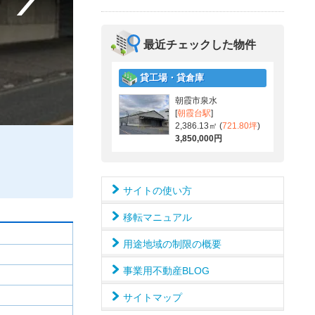
最近チェックした物件
貸工場・貸倉庫
朝霞市泉水
[
朝霞台駅
]
2,386.13㎡ (
721.80坪
)
3,850,000円
サイトの使い方
移転マニュアル
用途地域の制限の概要
事業用不動産BLOG
サイトマップ