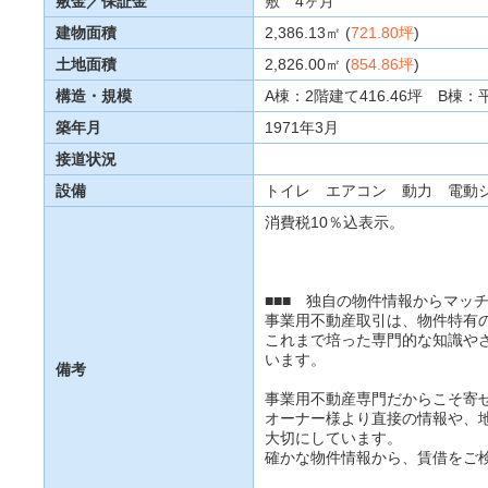
敷金／保証金
敷 4ヶ月
建物面積
2,386.13㎡ (
721.80坪
)
土地面積
2,826.00㎡ (
854.86坪
)
構造・規模
A棟：2階建て416.46坪 B棟：
築年月
1971年3月
接道状況
設備
トイレ エアコン 動力 電動
消費税10％込表示。
■■■ 独自の物件情報からマッチ
事業用不動産取引は、物件特有
これまで培った専門的な知識や
います。
備考
事業用不動産専門だからこそ寄
オーナー様より直接の情報や、
大切にしています。
確かな物件情報から、賃借をご