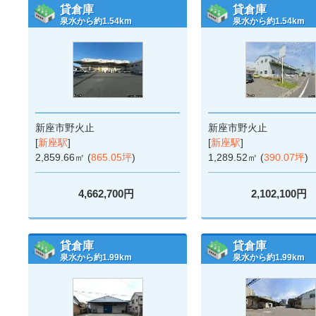
貸倉庫
貸倉庫
泉水から約1.54km
泉水から約1.54km
新座市野火止
新座市野火止
[
新座駅
]
[
新座駅
]
2,859.66㎡ (
865.05坪
)
1,289.52㎡ (
390.07坪
)
4,662,700円
2,102,100円
貸倉庫
貸倉庫
泉水から約1.99km
泉水から約1.99km