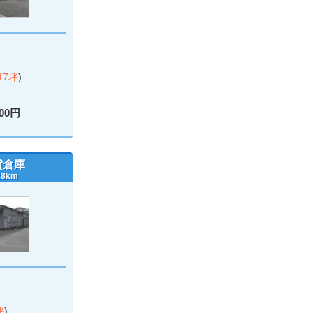
.17坪
)
000円
貸倉庫
8km
坪
)