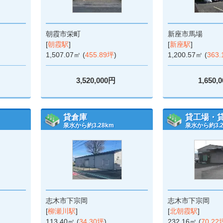
朝霞市栄町
新座市馬場
[
朝霞駅
]
[
新座駅
]
1,507.07㎡ (
455.89坪
)
1,200.57㎡ (
363
3,520,000円
1,650,
貸倉庫
貸工場・
泉水から約3.28km
泉水から約3.2
志木市下宗岡
志木市下宗岡
[
柳瀬川駅
]
[
北朝霞駅
]
113.40㎡ (
34.30坪
)
232.16㎡ (
70.22