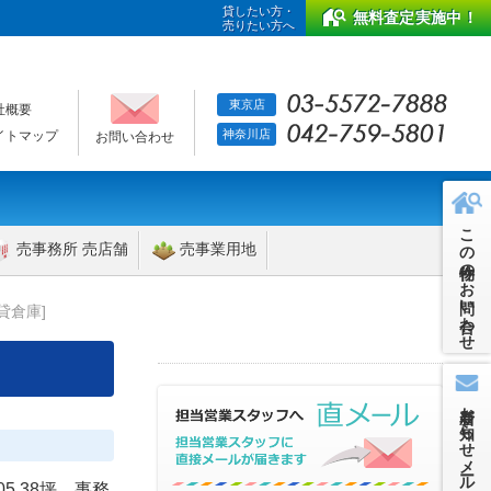
貸したい方・
無料査定実施中！
売りたい方へ
東京店
社概要
神奈川店
イトマップ
お問い合わせ
この物件のお問い合わせ
売事務所 売店舗
売事業用地
貸倉庫]
新着お知らせメール
5.38坪 事務