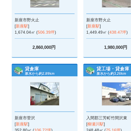
新座市野火止
新座市野火止
[
新座駅
]
[
新座駅
]
1,674.04㎡ (
506.39坪
)
1,449.49㎡ (
438.47坪
)
2,860,000円
1,980,000円
貸倉庫
貸工場・貸倉庫
泉水から約2.89km
泉水から約3.26km
新座市菅沢
入間郡三芳町竹間沢東
[
新座駅
]
[
柳瀬川駅
]
352.80㎡ (
106.72坪
)
248.48㎡ (
75.16坪
)