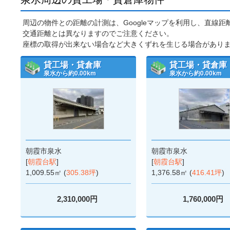
周辺の物件との距離の計測は、Googleマップを利用し、直線
交通距離とは異なりますのでご注意ください。
座標の取得が出来ない場合など大きくずれを生じる場合があり
貸工場・貸倉庫
貸工場・貸倉庫
泉水から約0.00km
泉水から約0.00km
朝霞市泉水
朝霞市泉水
[
朝霞台駅
]
[
朝霞台駅
]
1,009.55㎡ (
305.38坪
)
1,376.58㎡ (
416.41坪
)
2,310,000円
1,760,000円