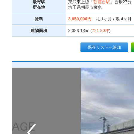
最寄駅
東武東上線「
朝霞台駅
」徒歩27分
所在地
埼玉県朝霞市泉水
賃料
3,850,000円
礼 1ヶ月 / 敷 4ヶ月
建物面積
2,386.13㎡ (
721.80坪
)
保存リストへ追加