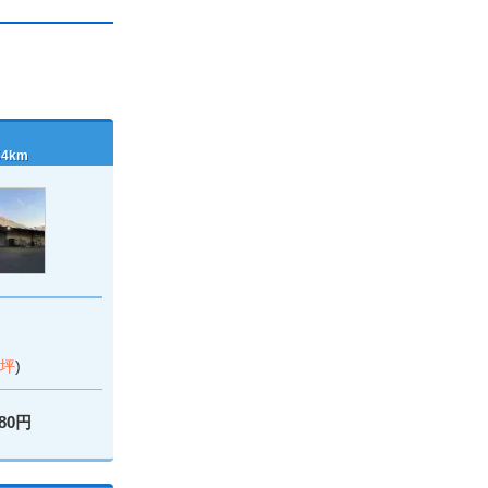
4km
0坪
)
680円