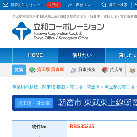
新着お知らせメール
保存リスト
前回の検索
未登録
埼玉県朝霞市泉水 [東武東上線] 朝霞台駅の貸工場・貸倉庫・賃貸工場・賃貸倉庫物件
HOME
借りたい
貸した
貸工場 貸倉庫
貸事務所
貸店舗
賃貸
事業用不動産｜関東/首都圏
>
貸工場・貸倉庫
>
埼玉県の貸工場
朝霞市 東武東上線朝
貸工場・貸倉庫
RBS35235
物件No.