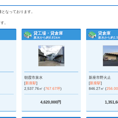
距離となっております。
ます。
貸工場・貸倉庫
貸倉庫
泉水から約0.81km
泉水から約1.5
朝霞市泉水
新座市野火止
[
新座駅
]
[
新座駅
]
2,537.76㎡ (
767.67坪
)
846.27㎡ (
256.0
4,620,000円
1,351,