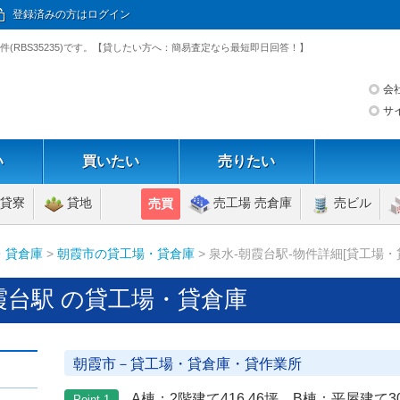
登録済みの方はログイン
(RBS35235)です。【貸したい方へ：簡易査定なら最短即日回答！】
会
サ
い
買いたい
売りたい
貸寮
貸地
売工場 売倉庫
売ビル
売買
・貸倉庫
>
朝霞市の貸工場・貸倉庫
> 泉水-朝霞台駅-物件詳細[貸工場・
霞台駅 の貸工場・貸倉庫
朝霞市－貸工場・貸倉庫・貸作業所
A棟：2階建て416.46坪 B棟：平屋建て30
Point 1