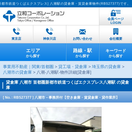
つくばエクスプレス] 八潮駅の貸倉庫・賃貸倉庫物件(RBS27377)です。【貸し
会員ページ
LOGIN
東京店
神奈川店
お問い合わせ
会社概要
エリア
路線・駅
キーワード
から探す
から探す
から探す
事業用不動産｜関東/首都圏
>
貸工場・貸倉庫
>
埼玉県の貸倉庫
>
八潮市の貸倉庫
> 八潮-八潮駅-物件詳細[貸倉庫]
貸倉庫
八潮市 首都圏新都市鉄道つくばエクスプレス八潮駅 の貸倉
庫
[ No. : RBS27377 ] 八潮市－事務所付【空き倉庫・賃貸倉庫・貸作業所】