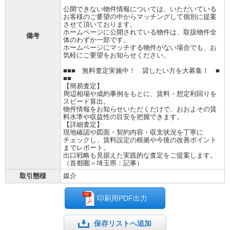
公開できない物件情報については、いただいている
お客様のご要望の中からマッチングして個別に提案
させて頂いております。
ホームページに公開されている物件は、取扱物件全
備考
体のわずか一部です。
ホームページにマッチする物件がない場合でも、お
気軽にご要望をお知らせください。
■■■ 無料査定実施中！ 貸したい方を大募集！ ■
■■
【簡易査定】
周辺相場や成約事例をもとに、賃料・想定利回りを
スピード算出。
物件情報をお知らせいただくだけで、おおよその賃
料水準や収益性の目安を把握できます。
【詳細査定】
現地確認や図面・契約内容・収支状況を丁寧に
チェックし、賃料設定の根拠や今後の改善ポイント
までレポート。
出口戦略も見据えた実践的な査定をご提案します。
（首都圏＞埼玉県：記事）
取引態様
媒介
印刷用PDF出力
保存リストへ追加