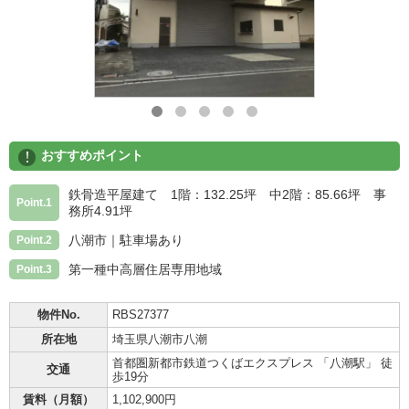
!
おすすめポイント
鉄骨造平屋建て 1階：132.25坪 中2階：85.66坪 事
Point.1
務所4.91坪
八潮市｜駐車場あり
Point.2
第一種中高層住居専用地域
Point.3
物件No.
RBS27377
所在地
埼玉県八潮市八潮
首都圏新都市鉄道つくばエクスプレス 「八潮駅」 徒
交通
歩19分
賃料（月額）
1,102,900円