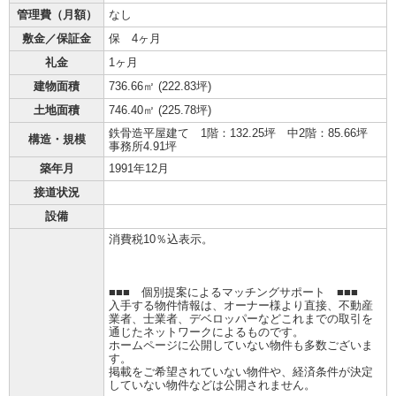
管理費（月額）
なし
敷金／保証金
保 4ヶ月
礼金
1ヶ月
建物面積
736.66㎡ (
222.83坪
)
土地面積
746.40㎡ (
225.78坪
)
鉄骨造平屋建て 1階：132.25坪 中2階：85.66坪
構造・規模
事務所4.91坪
築年月
1991年12月
接道状況
設備
消費税10％込表示。
■■■ 個別提案によるマッチングサポート ■■■
入手する物件情報は、オーナー様より直接、不動産
業者、士業者、デベロッパーなどこれまでの取引を
通じたネットワークによるものです。
ホームページに公開していない物件も多数ございま
す。
掲載をご希望されていない物件や、経済条件が決定
していない物件などは公開されません。