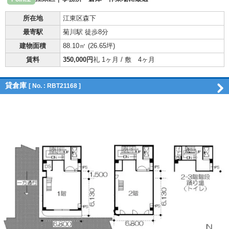
所在地
江東区森下
最寄駅
菊川駅 徒歩8分
建物面積
88.10㎡ (
26.65坪
)
賃料
350,000円
礼 1ヶ月 / 敷 4ヶ月
貸倉庫
[ No. : RBT21168 ]