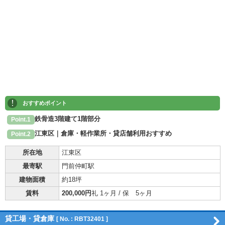
!
おすすめポイント
鉄骨造3階建て1階部分
Point.1
江東区｜倉庫・軽作業所・貸店舗利用おすすめ
Point.2
所在地
江東区
最寄駅
門前仲町駅
建物面積
約18坪
賃料
200,000円
礼 1ヶ月 / 保 5ヶ月
貸工場・貸倉庫
[ No. : RBT32401 ]