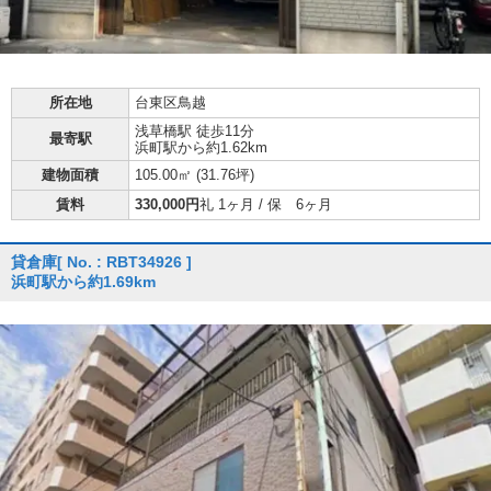
所在地
台東区鳥越
浅草橋駅 徒歩11分
最寄駅
浜町駅から約1.62km
建物面積
105.00㎡ (
31.76坪
)
賃料
330,000円
礼 1ヶ月 / 保 6ヶ月
貸倉庫
[ No. : RBT34926 ]
浜町駅から約1.69km