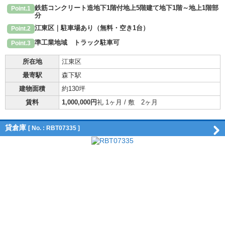
鉄筋コンクリート造地下1階付地上5階建て地下1階～地上1階部
Point.1
分
江東区｜駐車場あり（無料・空き1台）
Point.2
準工業地域 トラック駐車可
Point.3
所在地
江東区
最寄駅
森下駅
建物面積
約130坪
賃料
1,000,000円
礼 1ヶ月 / 敷 2ヶ月
貸倉庫
[ No. : RBT07335 ]