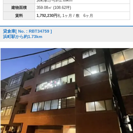
浜町駅から約1.69km
建物面積
359.08㎡ (
108.62坪
)
賃料
1,792,230円
礼 1ヶ月 / 敷 6ヶ月
貸倉庫
[ No. : RBT34759 ]
浜町駅から約1.73km