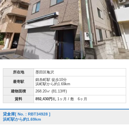
所在地
墨田区亀沢
錦糸町駅 徒歩10分
最寄駅
浜町駅から約1.69km
建物面積
268.20㎡ (
81.13坪
)
賃料
892,430円
礼 1ヶ月 / 敷 6ヶ月
貸倉庫
[ No. : RBT34928 ]
浜町駅から約1.69km