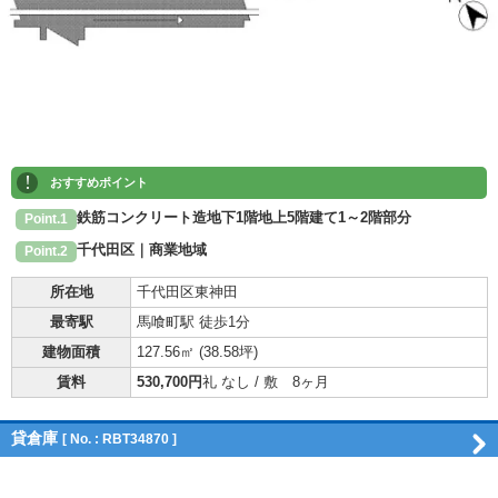
!
おすすめポイント
鉄筋コンクリート造地下1階地上5階建て1～2階部分
Point.1
千代田区｜商業地域
Point.2
所在地
千代田区東神田
最寄駅
馬喰町駅 徒歩1分
建物面積
127.56㎡ (
38.58坪
)
賃料
530,700円
礼 なし / 敷 8ヶ月
貸倉庫
[ No. : RBT34870 ]