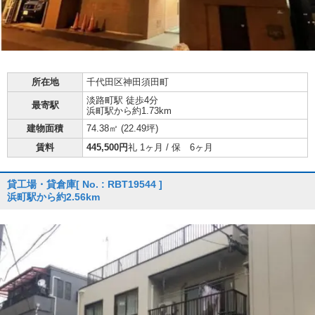
所在地
千代田区神田須田町
淡路町駅 徒歩4分
最寄駅
浜町駅から約1.73km
建物面積
74.38㎡ (
22.49坪
)
賃料
445,500円
礼 1ヶ月 / 保 6ヶ月
貸工場・貸倉庫
[ No. : RBT19544 ]
浜町駅から約2.56km