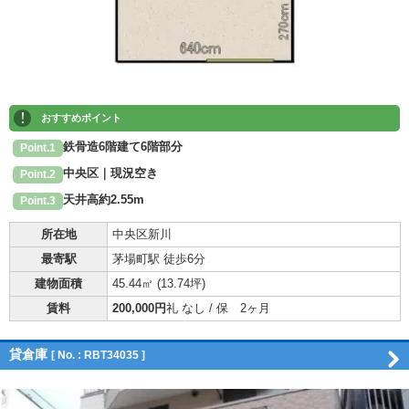
!
おすすめポイント
鉄骨造6階建て6階部分
Point.1
中央区｜現況空き
Point.2
天井高約2.55m
Point.3
所在地
中央区新川
最寄駅
茅場町駅 徒歩6分
建物面積
45.44㎡ (
13.74坪
)
賃料
200,000円
礼 なし / 保 2ヶ月
貸倉庫
[ No. : RBT34035 ]