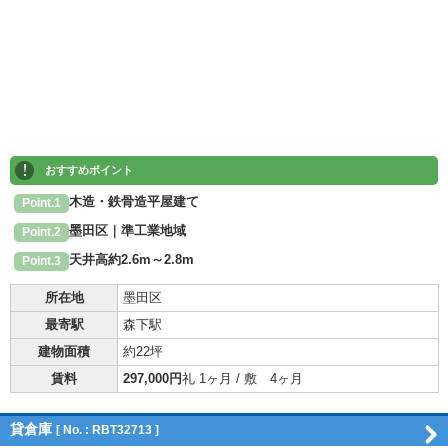
!
おすすめポイント
木造・鉄骨造平屋建て
Point.1
墨田区｜準工業地域
Point.2
天井高約2.6m～2.8m
Point.3
所在地
墨田区
最寄駅
森下駅
建物面積
約22坪
賃料
297,000円
礼 1ヶ月 / 敷 4ヶ月
貸倉庫
[ No. : RBT32713 ]