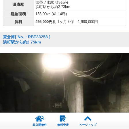
御茶ノ水駅 徒歩5分
最寄駅
浜町駅から約2.73km
建物面積
136.00㎡ (
41.14坪
)
賃料
495,000円
礼 1ヶ月 / 保 1,980,000円
貸倉庫
[ No. : RBT33258 ]
浜町駅から約2.75km
非公開物件
無料査定
ページトップ