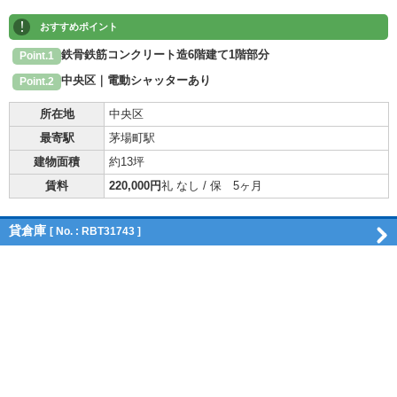
!
おすすめポイント
鉄骨鉄筋コンクリート造6階建て1階部分
Point.1
中央区｜電動シャッターあり
Point.2
所在地
中央区
最寄駅
茅場町駅
建物面積
約13坪
賃料
220,000円
礼 なし / 保 5ヶ月
貸倉庫
[ No. : RBT31743 ]