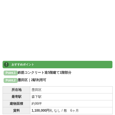
!
おすすめポイント
鉄筋コンクリート造5階建て1階部分
Point.1
墨田区｜2駅利用可
Point.2
所在地
墨田区
最寄駅
森下駅
建物面積
約99坪
賃料
1,100,000円
礼 なし / 敷 6ヶ月