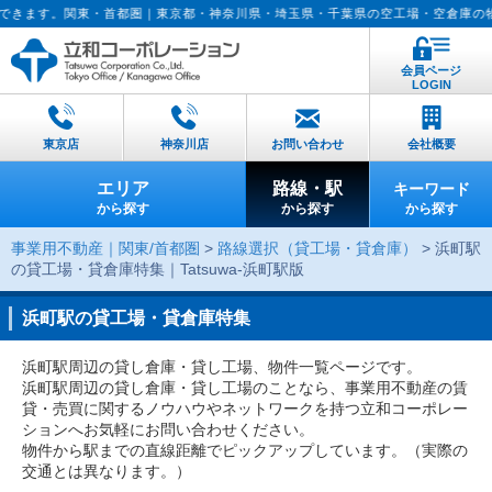
京都・神奈川県・埼玉県・千葉県の空工場・空倉庫の物件情報。賃貸査定も実施中
会員ページ
LOGIN
東京店
神奈川店
お問い合わせ
会社概要
エリア
路線・駅
キーワード
から探す
から探す
から探す
事業用不動産｜関東/首都圏
>
路線選択（貸工場・貸倉庫）
> 浜町駅
の貸工場・貸倉庫特集｜Tatsuwa-浜町駅版
浜町駅の貸工場・貸倉庫特集
浜町駅周辺の貸し倉庫・貸し工場、物件一覧ページです。
浜町駅周辺の貸し倉庫・貸し工場のことなら、事業用不動産の賃
貸・売買に関するノウハウやネットワークを持つ立和コーポレー
ションへお気軽にお問い合わせください。
物件から駅までの直線距離でピックアップしています。（実際の
交通とは異なります。）