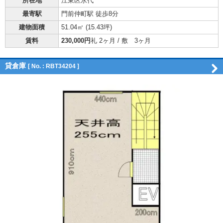
所在地
江東区永代
最寄駅
門前仲町駅 徒歩8分
建物面積
51.04㎡ (
15.43坪
)
賃料
230,000円
礼 2ヶ月 / 敷 3ヶ月
貸倉庫
[ No. : RBT34204 ]