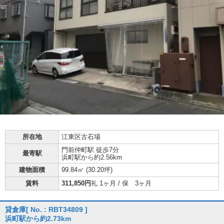
所在地
江東区古石場
門前仲町駅 徒歩7分
最寄駅
浜町駅から約2.56km
建物面積
99.84㎡ (
30.20坪
)
賃料
311,850円
礼 1ヶ月 / 保 3ヶ月
貸倉庫
[ No. : RBT34809 ]
浜町駅から約2.73km