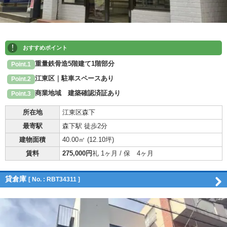
!
おすすめポイント
重量鉄骨造5階建て1階部分
Point.1
江東区｜駐車スペースあり
Point.2
商業地域 建築確認済証あり
Point.3
所在地
江東区森下
最寄駅
森下駅 徒歩2分
建物面積
40.00㎡ (
12.10坪
)
賃料
275,000円
礼 1ヶ月 / 保 4ヶ月
貸倉庫
[ No. : RBT34311 ]