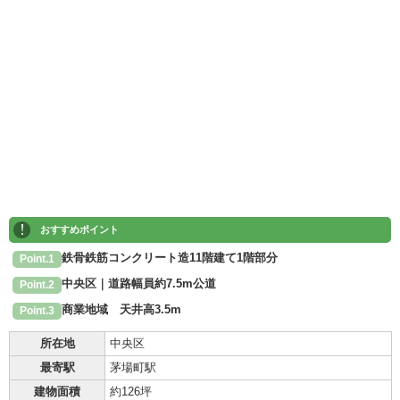
!
おすすめポイント
鉄骨鉄筋コンクリート造11階建て1階部分
Point.1
中央区｜道路幅員約7.5m公道
Point.2
商業地域 天井高3.5m
Point.3
所在地
中央区
最寄駅
茅場町駅
建物面積
約126坪