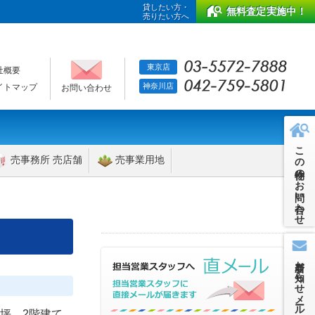
貸したい方・
無料査定実施中！
売りたい方へ
東京店
社概要
神奈川店
イトマップ
お問い合わせ
この物件のお問い合わせ
売事務所 売店舗
売事業用地
新着お知らせメール
】
06坪 2階建て