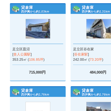
貸倉庫
貸倉庫
西伊興から約1.03km
西伊興から約1.31km
足立区皿沼
足立区谷在家
[
舎人公園駅
]
[
谷在家駅
]
353.25㎡ (
106.85坪
)
242.00㎡ (
73.20坪
)
715,000円
484,000円
貸倉庫
貸倉庫
西伊興から約1.76km
西伊興から約1.76km