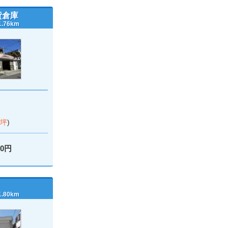
貸倉庫
76km
9坪
)
00円
80km