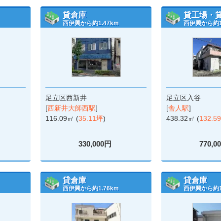
貸倉庫
貸工場・
西伊興から約1.47km
西伊興から約1.
足立区西新井
足立区入谷
[
西新井大師西駅
]
[
舎人駅
]
116.09㎡ (
35.11坪
)
438.32㎡ (
132.5
330,000円
770,0
貸倉庫
貸倉庫
西伊興から約1.76km
西伊興から約1.