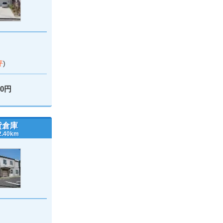
坪
)
00円
貸倉庫
40km