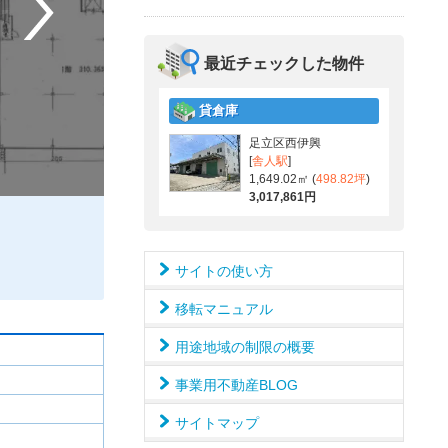
最近チェックした物件
貸倉庫
足立区西伊興
[
舎人駅
]
1,649.02㎡ (
498.82坪
)
3,017,861円
サイトの使い方
移転マニュアル
用途地域の制限の概要
事業用不動産BLOG
サイトマップ