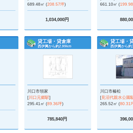
689.48㎡ (
208.57坪
)
661.10㎡ (
199.9
1,034,000円
880,0
貸工場・貸倉庫
貸工場・
西伊興から約2.99km
西伊興から約3.
川口市領家
川口市榛松
[
川口元郷駅
]
[
見沼代親水公園
295.41㎡ (
89.36坪
)
265.52㎡ (
80.31
785,840円
396,0