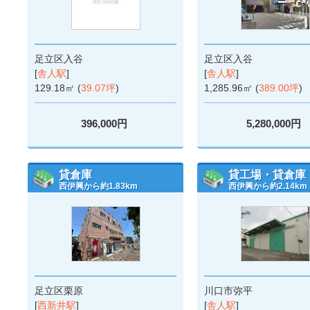
足立区入谷
足立区入谷
[
舎人駅
]
[
舎人駅
]
129.18㎡ (
39.07坪
)
1,285.96㎡ (
389.00坪
)
396,000円
5,280,000円
貸倉庫
貸工場・貸倉庫
西伊興から約1.83km
西伊興から約2.14km
足立区栗原
川口市弥平
[
西新井駅
]
[
舎人駅
]