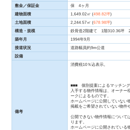
敷金／保証金
保 4ヶ月
建物面積
1,649.02㎡ (
498.82坪
)
土地面積
2,244.57㎡ (
678.98坪
)
構造・規模
鉄骨造2階建て 1階310.36坪 2
築年月
1994年9月
接道状況
道路幅員約9m公道
設備
消費税10％込表示。
■■■ 個別提案によるマッチング
入手する物件情報は、オーナー
ークによるものです。
ホームページに公開していない
掲載をご希望されていない物件
備考
公開できない物件情報について
ります。
ホームページに公開されている