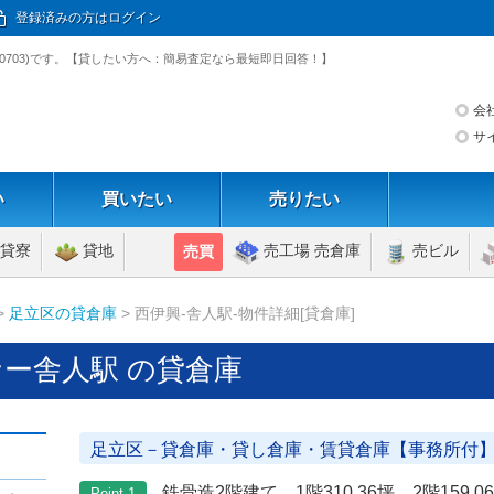
登録済みの方はログイン
30703)です。【貸したい方へ：簡易査定なら最短即日回答！】
会
サ
い
買いたい
売りたい
貸寮
貸地
売工場 売倉庫
売ビル
売買
>
足立区の貸倉庫
> 西伊興-舎人駅-物件詳細[貸倉庫]
ー舎人駅 の貸倉庫
足立区－貸倉庫・貸し倉庫・賃貸倉庫【事務所付
鉄骨造2階建て 1階310.36坪 2階159.
Point 1