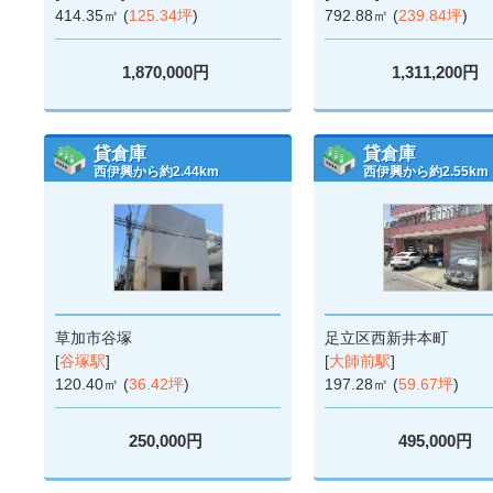
414.35㎡ (
125.34坪
)
792.88㎡ (
239.84坪
)
1,870,000円
1,311,200円
貸倉庫
貸倉庫
西伊興から約2.44km
西伊興から約2.55km
草加市谷塚
足立区西新井本町
[
谷塚駅
]
[
大師前駅
]
120.40㎡ (
36.42坪
)
197.28㎡ (
59.67坪
)
250,000円
495,000円