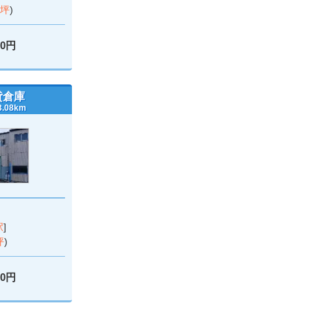
8坪
)
00円
貸倉庫
08km
駅
]
坪
)
00円