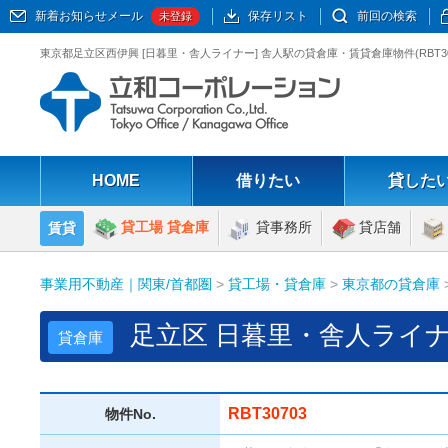
新着お知らせメール
保存リスト
前回の検索
未登録
東京都足立区西伊興 [日暮里・舎人ライナー] 舎人駅の貸倉庫・賃貸倉庫物件(RBT
HOME
借りたい
貸した
貸工場 貸倉庫
貸事務所
貸店舗
賃貸
事業用不動産｜関東/首都圏
>
貸工場・貸倉庫
>
東京都の貸倉庫
足立区 日暮里・舎人ライナ
貸倉庫
RBT30703
物件No.