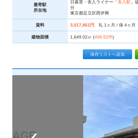
日暮里・舎人ライナー「
舎人駅
」徒
最寄駅
分
所在地
東京都足立区西伊興
賃料
3,017,861円
礼 1ヶ月 / 保 4ヶ月
建物面積
1,649.02㎡ (
498.82坪
)
保存リストへ追加