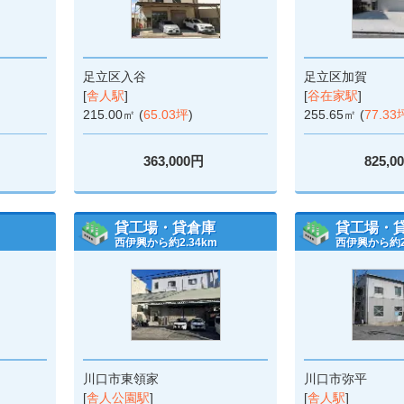
足立区入谷
足立区加賀
[
舎人駅
]
[
谷在家駅
]
215.00㎡ (
65.03坪
)
255.65㎡ (
77.33
363,000円
825,0
貸工場・貸倉庫
貸工場・
西伊興から約2.34km
西伊興から約2.
川口市東領家
川口市弥平
[
舎人公園駅
]
[
舎人駅
]