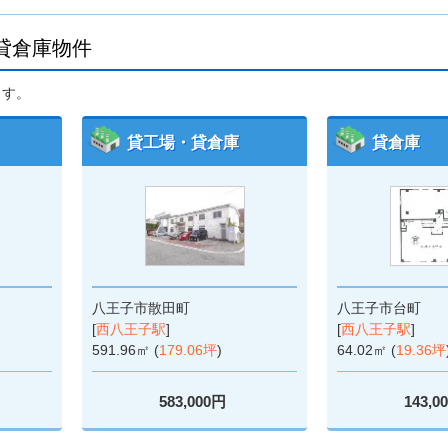
貸倉庫物件
ます。
貸工場・貸倉庫
貸倉庫
八王子市散田町
八王子市台町
[
西八王子駅
]
[
西八王子駅
]
591.96㎡ (
179.06坪
)
64.02㎡ (
19.36坪
583,000円
143,0