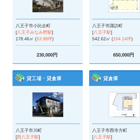
八王子市小比企町
八王子市諏訪町
[
八王子みなみ野駅
]
[
八王子駅
]
178.46㎡ (
53.98坪
)
542.62㎡ (
164.14坪
)
230,000円
650,000円
貸工場・貸倉庫
貸倉庫
八王子市川町
八王子市西寺方町
[
西八王子駅
]
[
八王子駅
]