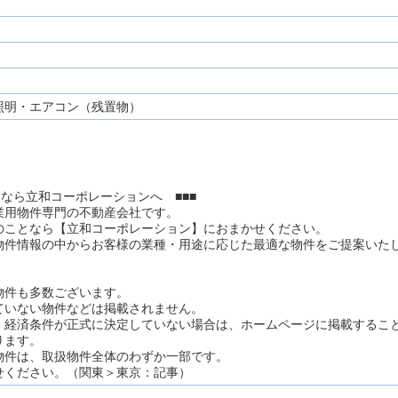
照明・エアコン（残置物）
となら立和コーポレーションへ ■■■
業用物件専門の不動産会社です。
のことなら【立和コーポレーション】におまかせください。
物件情報の中からお客様の業種・用途に応じた最適な物件をご提案いた
。
物件も多数ございます。
ていない物件などは掲載されません。
、経済条件が正式に決定していない場合は、ホームページに掲載するこ
ります。
物件は、取扱物件全体のわずか一部です。
せください。（関東＞東京：記事）