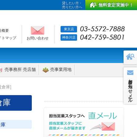
貸したい方・
無料査定実施中！
売りたい方へ
東京店
社概要
神奈川店
イトマップ
お問い合わせ
売事務所 売店舗
売事業用地
新着お知らせメール
貸倉庫]
倉庫
倉庫