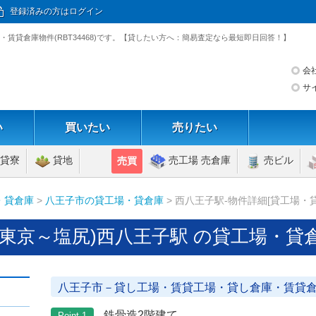
登録済みの方はログイン
場・賃貸倉庫物件(RBT34468)です。【貸したい方へ：簡易査定なら最短即日回答！】
会
サ
い
買いたい
売りたい
貸寮
貸地
売工場 売倉庫
売ビル
売買
・貸倉庫
>
八王子市の貸工場・貸倉庫
> 西八王子駅-物件詳細[貸工場・
(東京～塩尻)西八王子駅 の貸工場・貸
八王子市－貸し工場・賃貸工場・貸し倉庫・賃貸
鉄骨造2階建て
Point 1