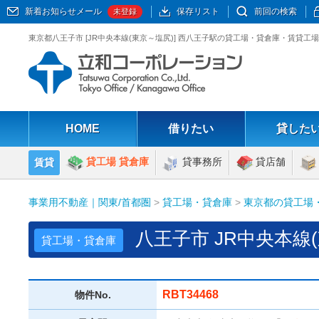
新着お知らせメール
保存リスト
前回の検索
未登録
東京都八王子市 [JR中央本線(東京～塩尻)] 西八王子駅の貸工場・貸倉庫・賃貸工
HOME
借りたい
貸した
貸工場 貸倉庫
貸事務所
貸店舗
賃貸
事業用不動産｜関東/首都圏
>
貸工場・貸倉庫
>
東京都の貸工場
八王子市 JR中央本線
貸工場・貸倉庫
RBT34468
物件No.