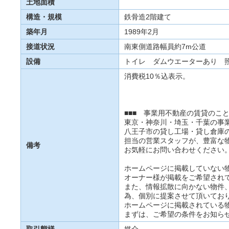
土地面積
構造・規模
鉄骨造2階建て
築年月
1989年2月
接道状況
南東側道路幅員約7m公道
設備
トイレ ダムウエーターあり 
消費税10％込表示。
■■■ 事業用不動産の賃貸のこ
東京・神奈川・埼玉・千葉の事
八王子市の貸し工場・貸し倉庫
担当の営業スタッフが、豊富な
備考
お気軽にお問い合わせください
ホームページに掲載していない
オーナー様が掲載をご希望され
また、情報拡散に向かない物件
為、個別に提案させて頂いてお
ホームページに掲載されている
まずは、ご希望の条件をお知ら
取引態様
媒介