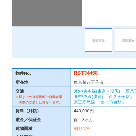
RBT34468
物件No.
所在地
東京都八王子市
交通
JR中央本線(東京～塩尻)
「西八
JR中央線(快速)
「西八王子駅」
※駅までの直線距離で自動表示
京王高尾線
「めじろ台駅」
実際の交通とは異なります。
賃料（月額）
440,000円
敷金／保証金
保 3ヶ月
建物面積
約111坪