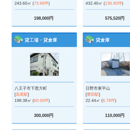
243.60㎡ (
73.68坪
)
432.40㎡ (
130.80坪
)
198,000円
575,520円
貸工場・貸倉庫
貸倉庫
八王子市下恩方町
日野市東平山
[
高尾駅
]
[
豊田駅
]
198.38㎡ (
60.00坪
)
22.44㎡ (
6.78坪
)
300,000円
110,000円