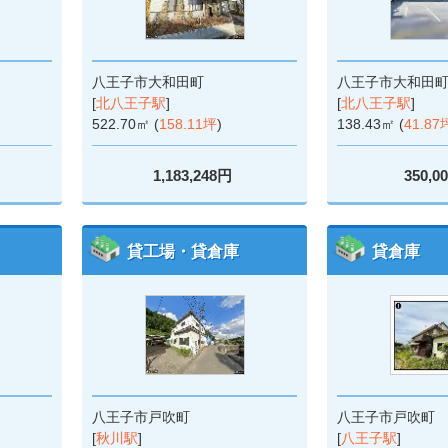
八王子市大和田町
八王子市大和田
[
北八王子駅
]
[
北八王子駅
]
522.70㎡ (
158.11坪
)
138.43㎡ (
41.87
1,183,248円
350,0
貸工場・貸倉庫
貸倉庫
八王子市戸吹町
八王子市戸吹町
[
秋川駅
]
[
八王子駅
]