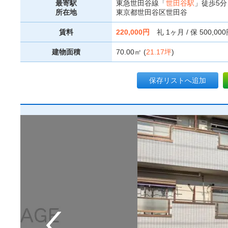
最寄駅
東急世田谷線「
世田谷駅
」徒歩5分
所在地
東京都世田谷区世田谷
賃料
220,000円
礼 1ヶ月 / 保 500,00
建物面積
70.00㎡ (
21.17坪
)
保存リストへ追加