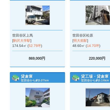
世田谷区上馬
世田谷区松原
[
駒沢大学駅
]
[
明大前駅
]
174.54㎡ (
52.79坪
)
48.60㎡ (
14.70坪
)
869,000円
220,000円
貸倉庫
貸工場・貸倉庫
世田谷から約5.07km
世田谷から約5.14km