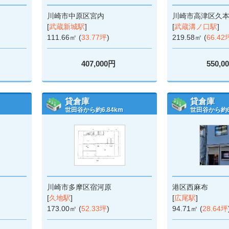
川崎市中原区宮内
川崎市高津区久
[
武蔵新城駅
]
[
武蔵溝ノ口駅
]
111.66㎡ (
33.77坪
)
219.58㎡ (
66.42
407,000円
550,0
貸倉庫
貸倉庫
世田谷から約6.84km
世田谷から約6.
川崎市多摩区宿河原
港区西麻布
[
久地駅
]
[
広尾駅
]
173.00㎡ (
52.33坪
)
94.71㎡ (
28.64坪