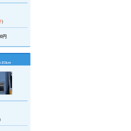
本
坪
)
00円
93km
)