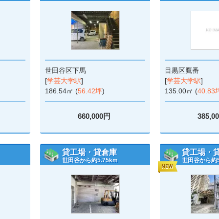
世田谷区下馬
目黒区鷹番
[
学芸大学駅
]
[
学芸大学駅
]
186.54㎡ (
56.42坪
)
135.00㎡ (
40.83
660,000円
385,0
貸工場・貸倉庫
貸工場・
世田谷から約5.75km
世田谷から約5.