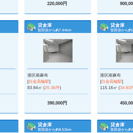
220,000円
900,0
貸倉庫
貸倉庫
世田谷から約7.44km
世田谷から約7.
港区南麻布
港区南麻布
[
白金高輪駅
]
[
白金高輪駅
]
83.84㎡ (
25.36坪
)
115.16㎡ (
34.83
390,000円
450,0
貸倉庫
貸倉庫
世田谷から約8.53km
世田谷から約8.