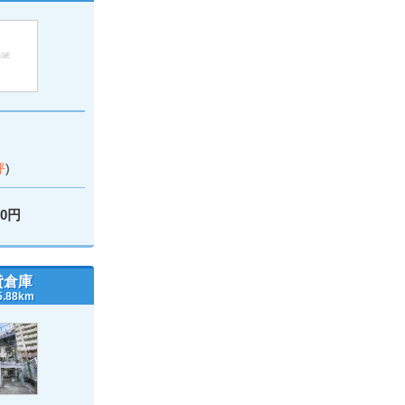
坪
)
00円
貸倉庫
88km