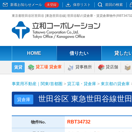
新着お知らせメール
保存リスト
前回の検索
未登録
東京都世田谷区世田谷 [東急世田谷線] 世田谷駅の貸倉庫・賃貸倉庫物件(RBT34
HOME
借りたい
貸した
貸工場 貸倉庫
貸事務所
貸店舗
賃貸
事業用不動産｜関東/首都圏
>
貸工場・貸倉庫
>
東京都の貸倉庫
世田谷区 東急世田谷線世田
貸倉庫
RBT34732
物件No.