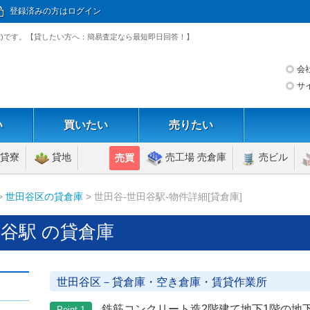
登録済みの方はログイン
732)です。【貸したい方へ：簡易査定なら最短即日回答！】
会
サ
い
買いたい
売りたい
貸寮
貸地
売工場 売倉庫
売ビル
売買
>
世田谷区の貸倉庫
> 世田谷-世田谷駅-物件詳細[貸倉庫]
谷駅 の貸倉庫
世田谷区－貸倉庫・空き倉庫・賃貸作業所
鉄筋コンクリート造2階建て地下1階の地
Point 1