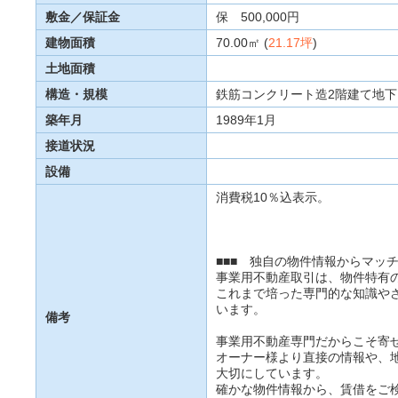
敷金／保証金
保 500,000円
建物面積
70.00㎡ (
21.17坪
)
土地面積
構造・規模
鉄筋コンクリート造2階建て地下
築年月
1989年1月
接道状況
設備
消費税10％込表示。
■■■ 独自の物件情報からマッチ
事業用不動産取引は、物件特有
これまで培った専門的な知識や
います。
備考
事業用不動産専門だからこそ寄
オーナー様より直接の情報や、
大切にしています。
確かな物件情報から、賃借をご