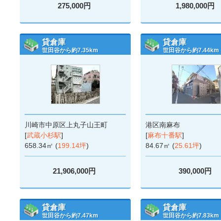
275,000円
1,980,000円
貸倉庫
貸倉庫
世田谷から約7.35km
世田谷から約7.44km
川崎市中原区上丸子山王町
港区南麻布
[
武蔵小杉駅
]
[
麻布十番駅
]
658.34㎡ (
199.14坪
)
84.67㎡ (
25.61坪
)
21,906,000円
390,000円
貸倉庫
貸倉庫
世田谷から約7.47km
世田谷から約7.83km