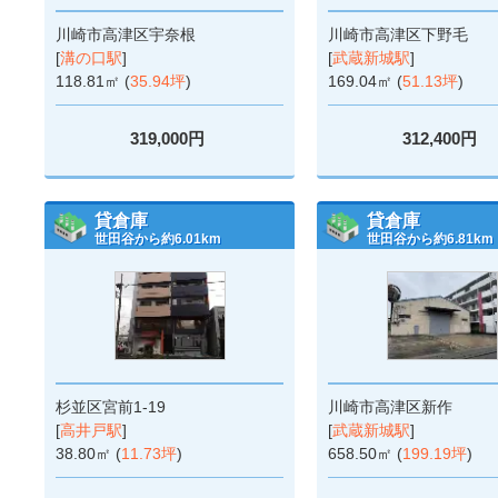
川崎市高津区宇奈根
川崎市高津区下野毛
[
溝の口駅
]
[
武蔵新城駅
]
118.81㎡ (
35.94坪
)
169.04㎡ (
51.13坪
)
319,000円
312,400円
貸倉庫
貸倉庫
世田谷から約6.01km
世田谷から約6.81km
杉並区宮前1-19
川崎市高津区新作
[
高井戸駅
]
[
武蔵新城駅
]
38.80㎡ (
11.73坪
)
658.50㎡ (
199.19坪
)