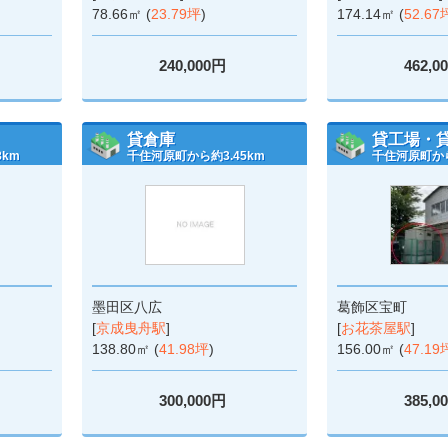
78.66㎡ (
23.79坪
)
174.14㎡ (
52.67
240,000円
462,0
貸倉庫
貸工場・
8km
千住河原町から約3.45km
千住河原町から
墨田区八広
葛飾区宝町
[
京成曳舟駅
]
[
お花茶屋駅
]
138.80㎡ (
41.98坪
)
156.00㎡ (
47.19
300,000円
385,0