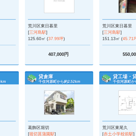
荒川区東日暮里
荒川区東日暮里
[
三河島駅
]
[
三河島駅
]
125.60㎡ (
37.99坪
)
151.13㎡ (
45.71
407,000円
550,0
貸倉庫
貸工場・
6km
千住河原町から約2.52km
千住河原町から
葛飾区堀切
荒川区東尾久
[
堀切菖蒲園駅
]
[
赤土小学校前駅
]