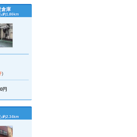
貸倉庫
約1.86km
坪
)
00円
約2.34km