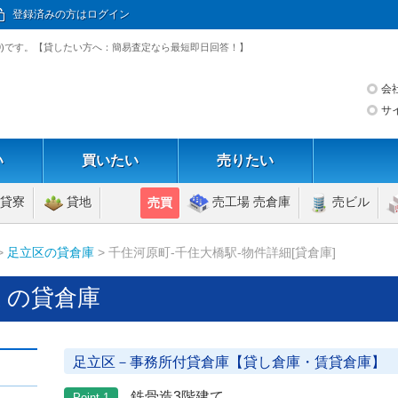
登録済みの方はログイン
319)です。【貸したい方へ：簡易査定なら最短即日回答！】
会
サ
い
買いたい
売りたい
貸寮
貸地
売工場 売倉庫
売ビル
売買
>
足立区の貸倉庫
> 千住河原町-千住大橋駅-物件詳細[貸倉庫]
 の貸倉庫
足立区－事務所付貸倉庫【貸し倉庫・賃貸倉庫】
鉄骨造3階建て
Point 1