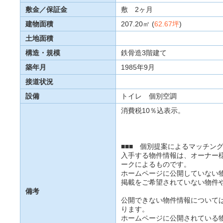
敷金／保証金
敷 2ヶ月
建物面積
207.20㎡ (
62.67坪
)
土地面積
構造・規模
鉄骨造3階建て
築年月
1985年9月
接道状況
設備
トイレ 個別空調
消費税10％込表示。
■■■ 個別提案によるマッチング
入手する物件情報は、オーナー
ークによるものです。
ホームページに公開していない
掲載をご希望されていない物件
備考
公開できない物件情報について
ります。
ホームページに公開されている