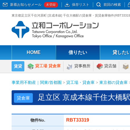
新着お知らせメール
保存リスト
前回の検索
未登録
東京都足立区千住河原町 [京成本線] 千住大橋駅の貸倉庫・賃貸倉庫物件(RBT33
HOME
借りたい
貸した
貸工場 貸倉庫
貸事務所
貸店舗
賃貸
事業用不動産｜関東/首都圏
>
貸工場・貸倉庫
>
東京都の貸倉庫
足立区 京成本線千住大橋駅
貸倉庫
RBT33319
物件No.