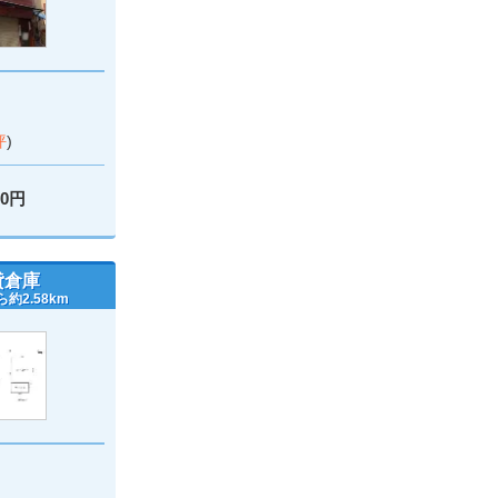
坪
)
00円
貸倉庫
約2.58km