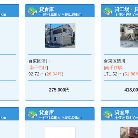
貸倉庫
貸工場・
3km
千住河原町から約1.86km
千住河原町から
台東区清川
台東区清川
[
南千住駅
]
[
南千住駅
]
92.72㎡ (
28.04坪
)
171.52㎡ (
51.88
275,000円
418,0
貸倉庫
貸倉庫
4km
千住河原町から約2.34km
千住河原町から