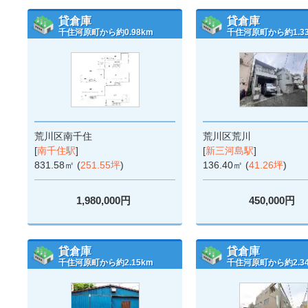
貸倉庫
貸倉庫
千住河原町から約0.98km
千住河原町から約1.3
荒川区南千住
荒川区荒川
[
南千住駅
]
[
新三河島駅
]
831.58㎡ (
251.55坪
)
136.40㎡ (
41.26坪
)
1,980,000円
450,000円
貸倉庫
貸倉庫
千住河原町から約2.15km
千住河原町から約2.3