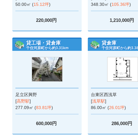
50.00㎡ (
15.12坪
)
348.30㎡ (
105.36坪
)
220,000円
1,210,000円
貸工場・貸倉庫
貸倉庫
千住河原町から約3.31km
千住河原町から約3.3
足立区興野
台東区西浅草
[
高野駅
]
[
浅草駅
]
277.09㎡ (
83.81坪
)
86.00㎡ (
26.01坪
)
600,000円
286,000円