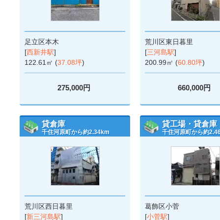
足立区本木
荒川区東日暮里
[
西新井駅
]
[
三河島駅
]
122.61㎡ (
37.08坪
)
200.99㎡ (
60.80坪
)
275,000円
660,000円
貸倉庫
貸工場・貸倉庫
千住河原町から約2.34km
千住河原町から約2.4
荒川区西日暮里
葛飾区小菅
[
新三河島駅
]
[
小菅駅
]