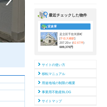
最近チェックした物件
貸倉庫
足立区千住河原町
[
千住大橋駅
]
207.20㎡ (
62.67坪
)
689,370円
サイトの使い方
移転マニュアル
用途地域の制限の概要
事業用不動産BLOG
サイトマップ