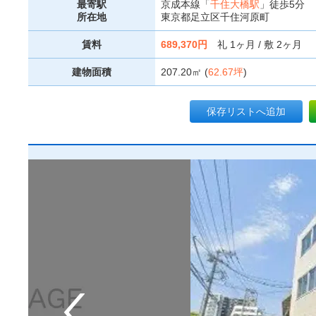
最寄駅
京成本線「
千住大橋駅
」徒歩5分
所在地
東京都足立区千住河原町
賃料
689,370円
礼 1ヶ月 / 敷 2ヶ月
建物面積
207.20㎡ (
62.67坪
)
保存リストへ追加