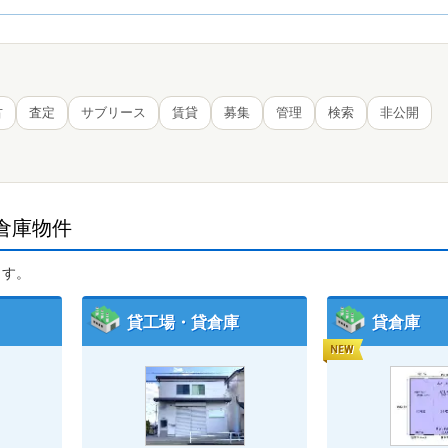
古
査定
サブリース
賃貸
募集
管理
検索
非公開
倉庫物件
ます。
貸工場・貸倉庫
貸倉庫