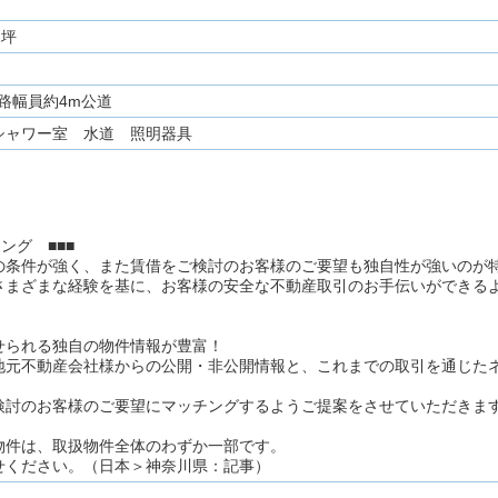
2坪
路幅員約4m公道
シャワー室 水道 照明器具
ング ■■■
の条件が強く、また賃借をご検討のお客様のご要望も独自性が強いのが
さまざまな経験を基に、お客様の安全な不動産取引のお手伝いができる
せられる独自の物件情報が豊富！
地元不動産会社様からの公開・非公開情報と、これまでの取引を通じた
検討のお客様のご要望にマッチングするようご提案をさせていただきま
物件は、取扱物件全体のわずか一部です。
せください。（日本＞神奈川県：記事）