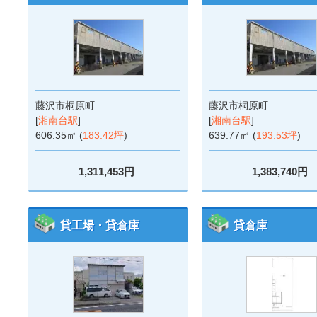
藤沢市桐原町
藤沢市桐原町
[
湘南台駅
]
[
湘南台駅
]
606.35㎡ (
183.42坪
)
639.77㎡ (
193.53坪
)
1,311,453円
1,383,740円
貸工場・貸倉庫
貸倉庫