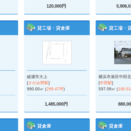
120,000円
5,906,
貸工場・貸倉庫
貸工場・
綾瀬市大上
横浜市泉区中田
[
さがみ野駅
]
[
中田駅
]
990.00㎡ (
299.47坪
)
597.09㎡ (
180.6
1,485,000円
880,0
貸倉庫
貸倉庫