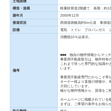
土地面積
構造・規模
軽量鉄骨造2階建て 各階：約1
築年月
2000年12月
接道状況
西側道路幅員約5m公道 東側道
設備
電気 トイレ プロパンガス 
消費税10％込表示。
■■■ 独自の物件情報からマッチ
事業用不動産取引は、物件特有
これまで培った専門的な知識や
います。
備考
事業用不動産専門だからこそ寄
オーナー様より直接の情報や、
大切にしています。
確かな物件情報から、賃借をご
ホームページに掲載されている
まずは、ご希望の条件をお知ら
取引態様
媒介