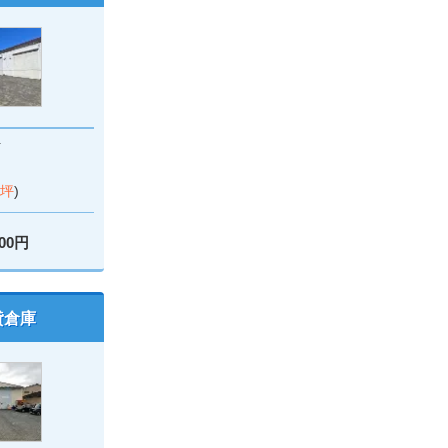
町
9坪
)
000円
貸倉庫