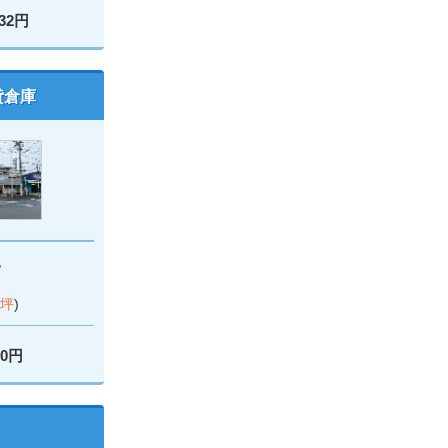
032円
貸倉庫
北
1坪
)
00円