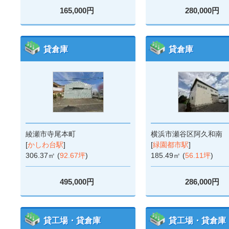
165,000円
280,000円
貸倉庫
貸倉庫
綾瀬市寺尾本町
横浜市瀬谷区阿久和南
[
かしわ台駅
]
[
緑園都市駅
]
306.37㎡ (
92.67坪
)
185.49㎡ (
56.11坪
)
495,000円
286,000円
貸工場・貸倉庫
貸工場・貸倉庫