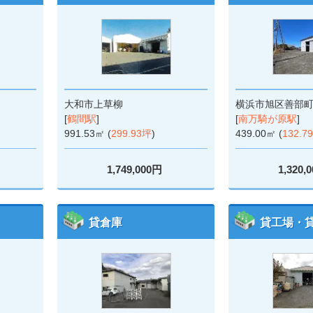
大和市上草柳
横浜市旭区善部
[
鶴間駅
]
[
南万騎が原駅
]
991.53㎡ (
299.93坪
)
439.00㎡ (
132.7
1,749,000円
1,320,
貸倉庫
貸工場・