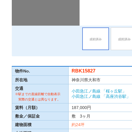
RBK15827
物件No.
所在地
神奈川県大和市
交通
小田急江ノ島線
「桜ヶ丘駅」
※駅までの直線距離で自動表示
小田急江ノ島線
「高座渋谷駅」
実際の交通とは異なります。
賃料（月額）
187,000円
敷金／保証金
敷 3ヶ月
建物面積
約24坪