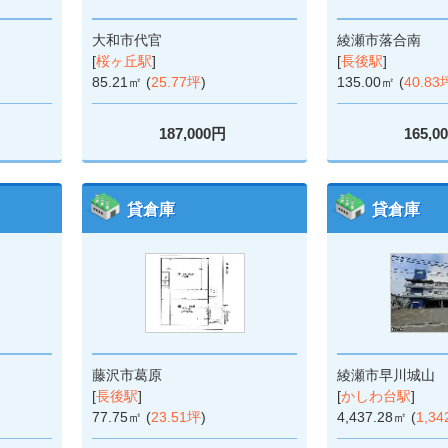
大和市代官
綾瀬市落合南
[
桜ヶ丘駅
]
[
長後駅
]
85.21㎡ (
25.77坪
)
135.00㎡ (
40.83
187,000円
165,0
貸倉庫
貸倉庫
藤沢市葛原
綾瀬市早川城山
[
長後駅
]
[
かしわ台駅
]
77.75㎡ (
23.51坪
)
4,437.28㎡ (
1,34