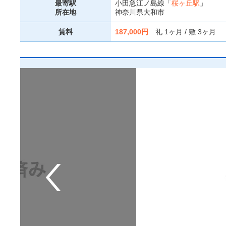
最寄駅
小田急江ノ島線「
桜ヶ丘駅
」
所在地
神奈川県大和市
賃料
187,000円
礼 1ヶ月 / 敷 3ヶ月