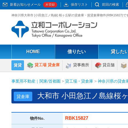
新着お知らせメール
保存リスト
前回の検索
未登録
神奈川県大和市 [小田急江ノ島線] 桜ヶ丘駅の貸倉庫・賃貸倉庫物件(RBK1582
HOME
借りたい
貸した
貸工場 貸倉庫
貸事務所
貸店舗
賃貸
事業用不動産｜関東/首都圏
>
貸工場・貸倉庫
>
神奈川県の貸倉
大和市 小田急江ノ島線桜ヶ
貸倉庫
RBK15827
物件No.