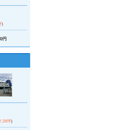
坪
)
00円
2.28坪
)