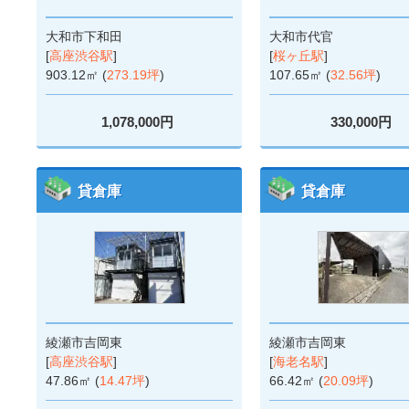
大和市下和田
大和市代官
[
高座渋谷駅
]
[
桜ヶ丘駅
]
903.12㎡ (
273.19坪
)
107.65㎡ (
32.56坪
)
1,078,000円
330,000円
貸倉庫
貸倉庫
綾瀬市吉岡東
綾瀬市吉岡東
[
高座渋谷駅
]
[
海老名駅
]
47.86㎡ (
14.47坪
)
66.42㎡ (
20.09坪
)