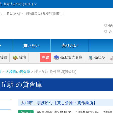
登録済みの方はログイン
7)です。【貸したい方へ：簡易査定なら最短即日回答！】
会
サ
い
買いたい
売りたい
貸寮
貸地
売工場 売倉庫
売ビル
売買
庫
>
大和市の貸倉庫
> 桜ヶ丘駅-物件詳細[貸倉庫]
丘駅 の貸倉庫
大和市－事務所付【貸し倉庫・貸作業所】
軽量鉄骨造2階建て 1階倉庫12坪 2階事
Point 1