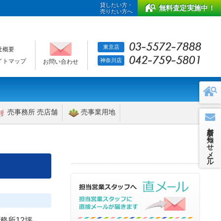
貸したい方・
無料査定実施中！
売りたい方へ
東京店
社概要
神奈川店
イトマップ
お問い合わせ
売事務所 売店舗
売事業用地
新着お知らせメール
務所12坪