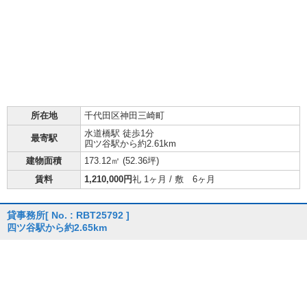
所在地
千代田区神田三崎町
水道橋駅 徒歩1分
最寄駅
四ツ谷駅から約2.61km
建物面積
173.12㎡ (
52.36坪
)
賃料
1,210,000円
礼 1ヶ月 / 敷 6ヶ月
貸事務所
[ No. : RBT25792 ]
四ツ谷駅から約2.65km