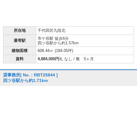
所在地
千代田区九段北
市ケ谷駅 徒歩6分
最寄駅
四ツ谷駅から約1.57km
建物面積
608.44㎡ (
184.05坪
)
賃料
4,884,000円
礼 なし / 敷 5ヶ月
貸事務所
[ No. : RBT25844 ]
四ツ谷駅から約1.71km