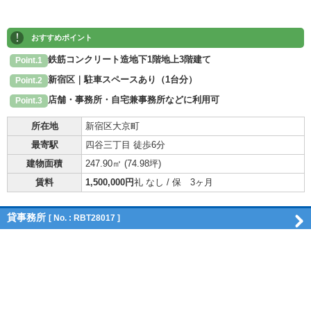
!
おすすめポイント
鉄筋コンクリート造地下1階地上3階建て
Point.1
新宿区｜駐車スペースあり（1台分）
Point.2
店舗・事務所・自宅兼事務所などに利用可
Point.3
所在地
新宿区大京町
最寄駅
四谷三丁目 徒歩6分
建物面積
247.90㎡ (
74.98坪
)
賃料
1,500,000円
礼 なし / 保 3ヶ月
貸事務所
[ No. : RBT28017 ]