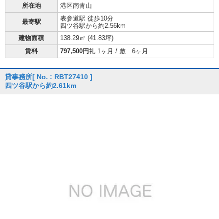
所在地
港区南青山
表参道駅 徒歩10分
最寄駅
四ツ谷駅から約2.56km
建物面積
138.29㎡ (
41.83坪
)
賃料
797,500円
礼 1ヶ月 / 敷 6ヶ月
貸事務所
[ No. : RBT27410 ]
四ツ谷駅から約2.61km