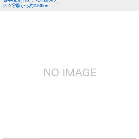
貸事務所
[ No. : RBT28005 ]
四ツ谷駅から約2.56km