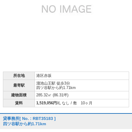
所在地
港区赤坂
溜池山王駅 徒歩3分
最寄駅
四ツ谷駅から約1.71km
建物面積
285.32㎡ (
86.31坪
)
賃料
1,519,056円
礼 なし / 敷 10ヶ月
貸事務所
[ No. : RBT35183 ]
四ツ谷駅から約1.71km