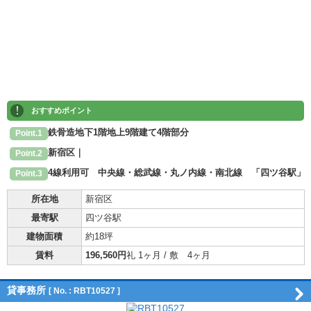
!
おすすめポイント
鉄骨造地下1階地上9階建て4階部分
Point.1
新宿区｜
Point.2
4線利用可 中央線・総武線・丸ノ内線・南北線 「四ツ谷駅」
Point.3
所在地
新宿区
最寄駅
四ツ谷駅
建物面積
約18坪
賃料
196,560円
礼 1ヶ月 / 敷 4ヶ月
貸事務所
[ No. : RBT10527 ]