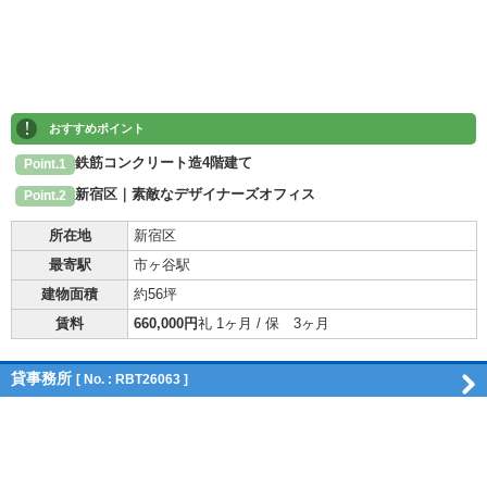
!
おすすめポイント
鉄筋コンクリート造4階建て
Point.1
新宿区｜素敵なデザイナーズオフィス
Point.2
所在地
新宿区
最寄駅
市ヶ谷駅
建物面積
約56坪
賃料
660,000円
礼 1ヶ月 / 保 3ヶ月
貸事務所
[ No. : RBT26063 ]