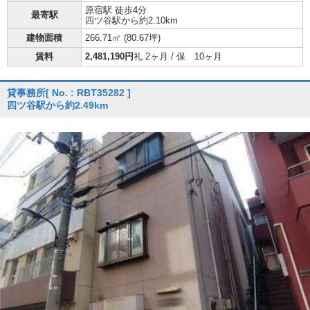
原宿駅 徒歩4分
最寄駅
四ツ谷駅から約2.10km
建物面積
266.71㎡ (
80.67坪
)
賃料
2,481,190円
礼 2ヶ月 / 保 10ヶ月
貸事務所
[ No. : RBT35282 ]
四ツ谷駅から約2.49km