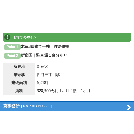
!
おすすめポイント
木造3階建て一棟｜住居併用
Point.1
新宿区｜駐車場１台分あり
Point.2
所在地
新宿区
最寄駅
四谷三丁目駅
建物面積
約23坪
賃料
328,900円
礼 1ヶ月 / 敷 1ヶ月
貸事務所
[ No. : RBT13220 ]