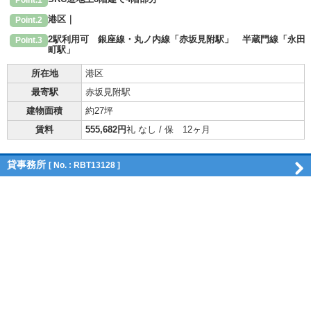
Point.1
港区｜
Point.2
2駅利用可 銀座線・丸ノ内線「赤坂見附駅」 半蔵門線「永田
Point.3
町駅」
所在地
港区
最寄駅
赤坂見附駅
建物面積
約27坪
賃料
555,682円
礼 なし / 保 12ヶ月
貸事務所
[ No. : RBT13128 ]