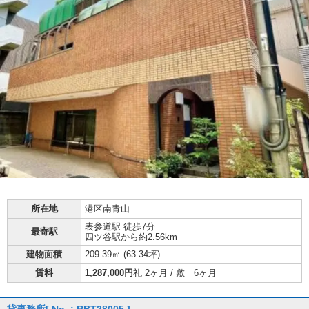
所在地
港区南青山
表参道駅 徒歩7分
最寄駅
四ツ谷駅から約2.56km
建物面積
209.39㎡ (
63.34坪
)
賃料
1,287,000円
礼 2ヶ月 / 敷 6ヶ月