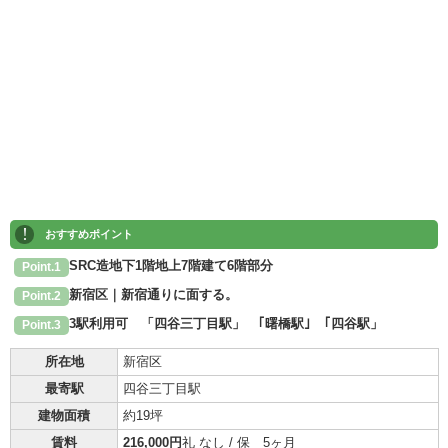
!
おすすめポイント
SRC造地下1階地上7階建て6階部分
Point.1
新宿区｜新宿通りに面する。
Point.2
3駅利用可 「四谷三丁目駅」 ｢曙橋駅｣ ｢四谷駅」
Point.3
所在地
新宿区
最寄駅
四谷三丁目駅
建物面積
約19坪
賃料
216,000円
礼 なし / 保 5ヶ月