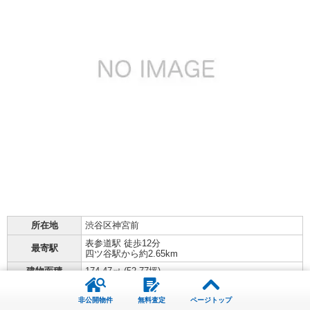
所在地
渋谷区神宮前
表参道駅 徒歩12分
最寄駅
四ツ谷駅から約2.65km
建物面積
174.47㎡ (
52.77坪
)
賃料
1,161,160円
礼 なし / 敷 8ヶ月
非公開物件
無料査定
ページトップ