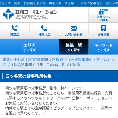
都圏｜東京都・神奈川県・埼玉県・千葉県の空事務所・空ビルの物件情報。賃貸査定
会員ページ
LOGIN
東京店
神奈川店
お問い合わせ
会社概要
エリア
路線・駅
キーワード
から探す
から探す
から探す
事業用不動産｜関東/首都圏
>
路線選択（一棟貸事務所・貸ビル）
>
四ツ谷駅の貸事務所特集｜Tatsuwa-四ツ谷駅版
四ツ谷駅の貸事務所特集
四ツ谷駅周辺の貸事務所、物件一覧ページです。
四ツ谷駅周辺の貸事務所のことなら、事業用不動産の賃貸・売買
に関するノウハウやネットワークを持つ立和コーポレーションへ
お気軽にお問い合わせください。
物件から駅までの直線距離でピックアップしています。（実際の
交通とは異なります。）