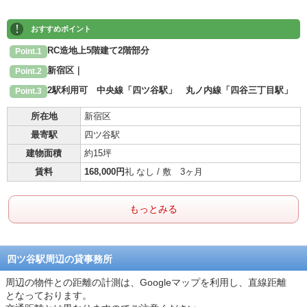
!
おすすめポイント
RC造地上5階建て2階部分
Point.1
新宿区｜
Point.2
2駅利用可 中央線「四ツ谷駅」 丸ノ内線「四谷三丁目駅」
Point.3
所在地
新宿区
最寄駅
四ツ谷駅
建物面積
約15坪
賃料
168,000円
礼 なし / 敷 3ヶ月
もっとみる
四ツ谷駅周辺の貸事務所
周辺の物件との距離の計測は、Googleマップを利用し、直線距離
となっております。