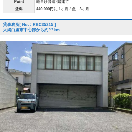
Point
軽量鉄骨造2階建て
賃料
440,000円
礼 1ヶ月 / 敷 3ヶ月
貸事務所
[ No. : RBC35215 ]
大網白里市中心部から約??km