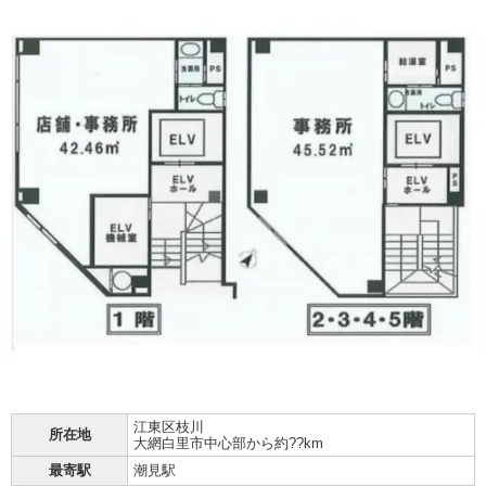
江東区
枝川
所在地
大網白里市中心部から約??km
最寄駅
潮見駅