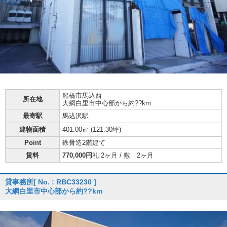
船橋市
馬込西
所在地
大網白里市中心部から約??km
最寄駅
馬込沢駅
建物面積
401.00㎡ (
121.30坪
)
Point
鉄骨造2階建て
賃料
770,000円
礼 2ヶ月 / 敷 2ヶ月
貸事務所
[ No. : RBC33230 ]
大網白里市中心部から約??km