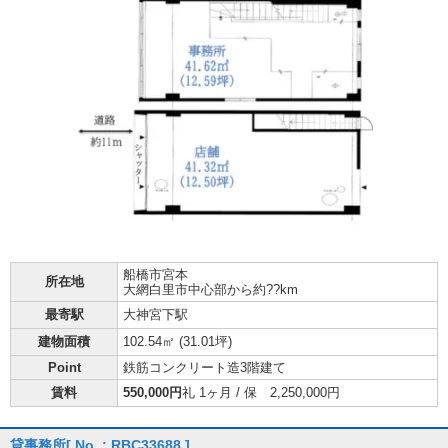
船橋市
宮本
所在地
大網白里市中心部から約??km
最寄駅
大神宮下駅
建物面積
102.54㎡ (
31.01坪
)
Point
鉄筋コンクリート造3階建て
賃料
550,000円
礼 1ヶ月 / 保 2,250,000円
貸事務所
[ No. : RBC33688 ]