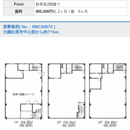
Point
鉄骨造2階建て
賃料
800,000円
礼 2ヶ月 / 敷 6ヶ月
貸事務所
[ No. : RBC30674 ]
大網白里市中心部から約??km