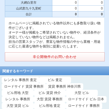
大網白里市
0
0
山武郡九十九里町
0
0
合計
0
0
ホームページに掲載されている物件以外にも多数取り扱い物
件がございます。
オーナー様が掲載をご希望されていない物件や、経済条件が
決定していない物件などは掲載されません。
担当の営業スタッフが、豊富な物件情報の中から業種・用途
に応じた最適な物件を個別に提案いたします。
非公開物件のお問い合わせ
関連するキーワード
レンタル 事務所 査定
ビル 査定
ロードサイド 賃貸 事務所
賃貸 事務所 神奈川県
ビル用地 大型
ビル 賃貸 仲介
大型 ビル
レンタル 事務所
大型 賃貸 事務所
ロードサイド ビル 日本
大型 賃貸 ビル
ビル用地 査定
ロードサイド 事務所