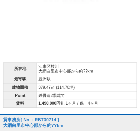
江東区
枝川
所在地
大網白里市中心部から約??km
最寄駅
豊洲駅
建物面積
379.47㎡ (
114.78坪
)
Point
鉄骨造2階建て
賃料
1,490,000円
礼 1ヶ月 / 保 4ヶ月
貸事務所
[ No. : RBT30714 ]
大網白里市中心部から約??km