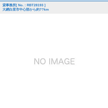
貸事務所
[ No. : RBT28193 ]
大網白里市中心部から約??km