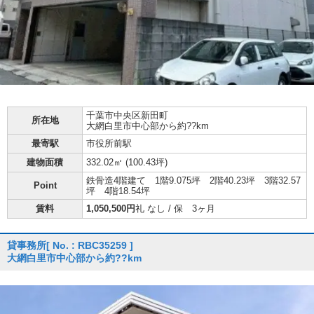
千葉市中央区
新田町
所在地
大網白里市中心部から約??km
最寄駅
市役所前駅
建物面積
332.02㎡ (
100.43坪
)
鉄骨造4階建て 1階9.075坪 2階40.23坪 3階32.57
Point
坪 4階18.54坪
賃料
1,050,500円
礼 なし / 保 3ヶ月
貸事務所
[ No. : RBC35259 ]
大網白里市中心部から約??km