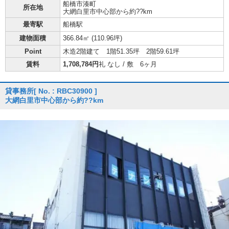
船橋市
湊町
所在地
大網白里市中心部から約??km
最寄駅
船橋駅
建物面積
366.84㎡ (
110.96坪
)
Point
木造2階建て 1階51.35坪 2階59.61坪
賃料
1,708,784円
礼 なし / 敷 6ヶ月
貸事務所
[ No. : RBC30900 ]
大網白里市中心部から約??km