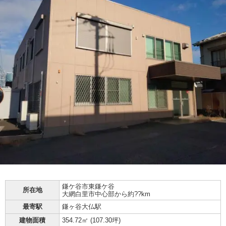
鎌ケ谷市
東鎌ケ谷
所在地
大網白里市中心部から約??km
最寄駅
鎌ヶ谷大仏駅
建物面積
354.72㎡ (
107.30坪
)