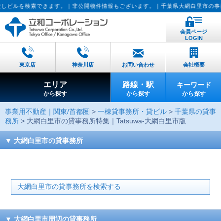
｜非公開物件情報もございます。｜千葉県大網白里市の事務所・ビルの賃貸査定実
会員ページ
LOGIN
東京店
神奈川店
お問い合わせ
会社概要
エリア
路線・駅
キーワード
から探す
から探す
から探す
事業用不動産｜関東/首都圏
>
一棟貸事務所・貸ビル
>
千葉県の貸事
務所
> 大網白里市の貸事務所特集｜Tatsuwa-大網白里市版
大網白里市の貸事務所
大網白里市の貸事務所を検索する
大網白里市周辺の貸事務所