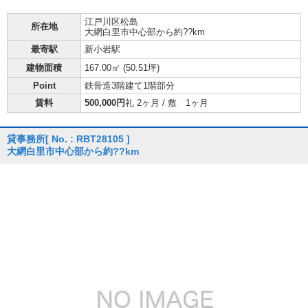
江戸川区
松島
所在地
大網白里市中心部から約??km
最寄駅
新小岩駅
建物面積
167.00㎡ (
50.51坪
)
Point
鉄骨造3階建て1階部分
賃料
500,000円
礼 2ヶ月 / 敷 1ヶ月
貸事務所
[ No. : RBT28105 ]
大網白里市中心部から約??km