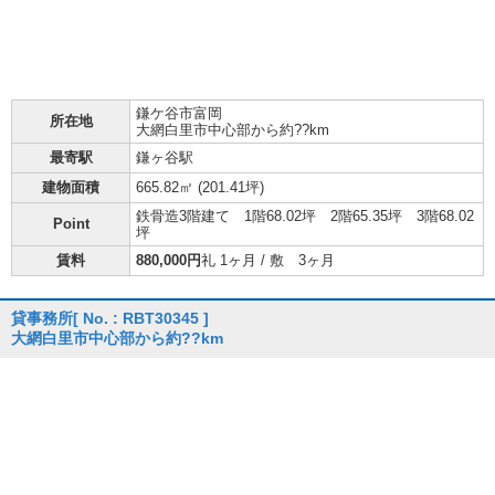
鎌ケ谷市
富岡
所在地
大網白里市中心部から約??km
最寄駅
鎌ヶ谷駅
建物面積
665.82㎡ (
201.41坪
)
鉄骨造3階建て 1階68.02坪 2階65.35坪 3階68.02
Point
坪
賃料
880,000円
礼 1ヶ月 / 敷 3ヶ月
貸事務所
[ No. : RBT30345 ]
大網白里市中心部から約??km