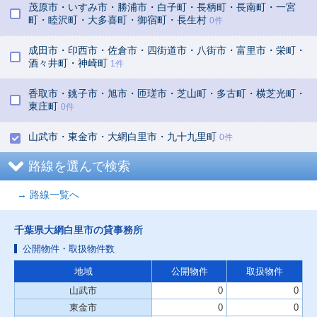
茂原市・いすみ市・勝浦市・白子町・長柄町・長南町・一宮
町・睦沢町・大多喜町・御宿町・長生村
0件
成田市・印西市・佐倉市・四街道市・八街市・富里市・栄町・
酒々井町・神崎町
1件
香取市・銚子市・旭市・匝瑳市・芝山町・多古町・横芝光町・
東庄町
0件
山武市・東金市・大網白里市・九十九里町
0件
路線を選んで検索
→ 路線一覧へ
千葉県大網白里市の貸事務所
公開物件・取扱物件数
地域
公開物件
取扱物件
山武市
0
0
東金市
0
0