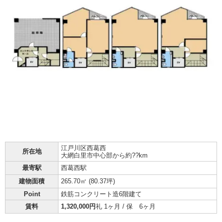
江戸川区
西葛西
所在地
大網白里市中心部から約??km
最寄駅
西葛西駅
建物面積
265.70㎡ (
80.37坪
)
Point
鉄筋コンクリート造6階建て
賃料
1,320,000円
礼 1ヶ月 / 保 6ヶ月