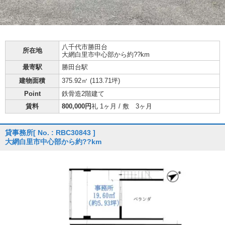
八千代市
勝田台
所在地
大網白里市中心部から約??km
最寄駅
勝田台駅
建物面積
375.92㎡ (
113.71坪
)
Point
鉄骨造2階建て
賃料
800,000円
礼 1ヶ月 / 敷 3ヶ月
貸事務所
[ No. : RBC30843 ]
大網白里市中心部から約??km