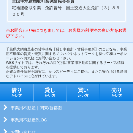
全国宅地建物取引業保証協会会員
宅地建物取引業 免許番号 国土交通大臣免許（３）８６
００号
※お問合わせ先につきましては、お客様の利便性の良い方をお選
び下さい。
千葉県大網白里市の貸事務所【貸し事務所・賃貸事務所】のことなら、事業
用不動産の賃貸・売買に関するノウハウやネットワークを持つ立和コーポレ
ーションへお気軽にお問い合わせ下さい。
WEBサイトでは、それぞれの目的別に事業用不動産に関するサービス情報
を提供しております。
正確な物件情報を誠実に、かつスピーディにご提供、またご安心頂ける適切
なアドバイスに心がけています。
借り
貸し
買い
売り
たい方
たい方
たい方
たい方
事業用不動産｜関東/首都圏
事業用不動産BLOG
お問い合わせ