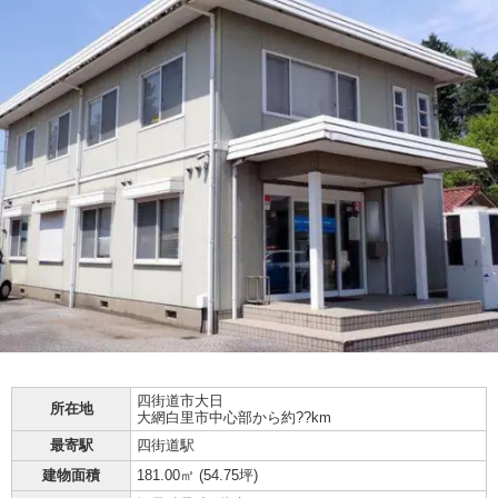
四街道市
大日
所在地
大網白里市中心部から約??km
最寄駅
四街道駅
建物面積
181.00㎡ (
54.75坪
)