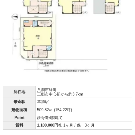
八潮市
緑町
所在地
三郷市中心部から約3.7km
最寄駅
草加駅
建物面積
509.82㎡ (
154.22坪
)
Point
鉄骨造4階建て
賃料
1,100,000円
礼 1ヶ月 / 保 3ヶ月