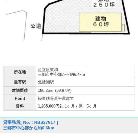
足立区
東和
所在地
三郷市中心部から約6.4km
最寄駅
北綾瀬駅
建物面積
198.25㎡ (
59.97坪
)
Point
軽量鉄骨造平屋建て
賃料
1,265,000円
礼 1ヶ月 / 保 5ヶ月
貸事務所
[ No. : RBS27617 ]
三郷市中心部から約6.6km