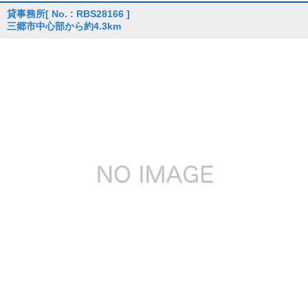
貸事務所
[ No. : RBS28166 ]
三郷市中心部から約4.3km