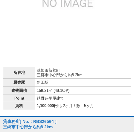
草加市
新善町
所在地
三郷市中心部から約8.2km
最寄駅
新田駅
建物面積
159.21㎡ (
48.16坪
)
Point
鉄骨造平屋建て
賃料
1,100,000円
礼 2ヶ月 / 敷 5ヶ月
貸事務所
[ No. : RBS26564 ]
三郷市中心部から約8.2km