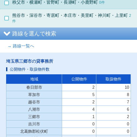
秩父市・横瀬町・皆野町・長瀞町・小鹿野町
0件
熊谷市・深谷市・寄居町・本庄市・美里町・神川町・上里町
2
件
路線を選んで検索
→ 路線一覧へ
埼玉県三郷市の貸事務所
公開物件・取扱物件数
地域
公開物件
取扱物件
春日部市
2
10
草加市
5
8
越谷市
2
7
八潮市
4
6
三郷市
1
2
吉川市
0
0
北葛飾郡松伏町
0
0