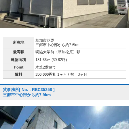
草加市
花栗
所在地
三郷市中心部から約7.6km
最寄駅
獨協大学前〈草加松原〉駅
建物面積
131.66㎡ (
39.82坪
)
Point
木造2階建て
賃料
350,000円
礼 1ヶ月 / 敷 3ヶ月
貸事務所
[ No. : RBC35258 ]
三郷市中心部から約7.9km