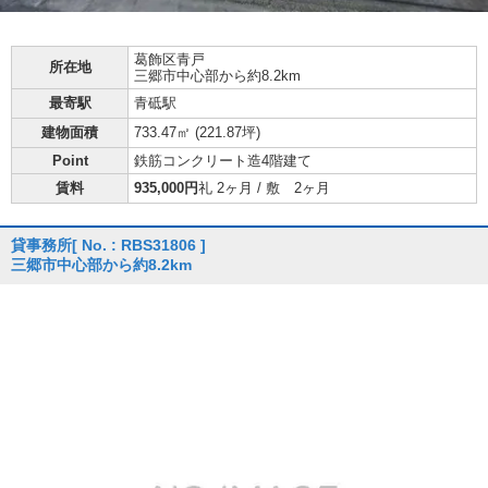
葛飾区
青戸
所在地
三郷市中心部から約8.2km
最寄駅
青砥駅
建物面積
733.47㎡ (
221.87坪
)
Point
鉄筋コンクリート造4階建て
賃料
935,000円
礼 2ヶ月 / 敷 2ヶ月
貸事務所
[ No. : RBS31806 ]
三郷市中心部から約8.2km