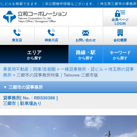
｜非公開物件情報もございます。｜埼玉県三郷市の事務所・ビルの賃貸査定実施中
会員ページ
LOGIN
東京店
神奈川店
お問い合わせ
会社概要
エリア
路線・駅
キーワード
から探す
から探す
から探す
事業用不動産｜関東/首都圏
>
一棟貸事務所・貸ビル
>
埼玉県の貸事
務所
> 三郷市の貸事務所特集｜Tatsuwa-三郷市版
三郷市の貸事務所
貸事務所
[ No. : RBS30388 ]
三郷市｜駐車場あり