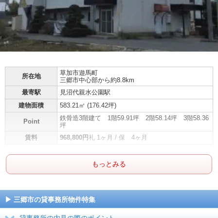
草加市
遊馬町
所在地
三郷市中心部から約8.8km
最寄駅
見沼代親水公園駅
建物面積
583.21㎡ (
176.42坪
)
鉄骨造3階建て 1階59.91坪 2階58.14坪 3階58.36
Point
坪
賃料
968,800円
礼 1ヶ月 / 保 4ヶ月
もっとみる
三郷市の貸事務所物件特集