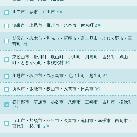
川口市・蕨市・戸田市
7件
鴻巣市・上尾市・桶川市・北本市・伊奈町
2件
朝霞市・志木市・和光市・新座市・富士見市・ふじみ野市・三
芳町
1件
東松山市・滑川町・嵐山町・小川町・川島町・吉見町・鳩山
町・ときがわ町・東秩父村
0件
川越市・坂戸市・鶴ヶ島市・毛呂山町・越生町
5件
所沢市・飯能市・狭山市・入間市・日高市
3件
春日部市・草加市・越谷市・八潮市・三郷市・吉川市・松伏町
14件
行田市・加須市・羽生市・久喜市・蓮田市・幸手市・白岡市・
宮代町・杉戸町
2件