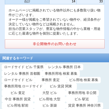
合計
14
33
ホームページに掲載されている物件以外にも多数取り扱い物
件がございます。
オーナー様が掲載をご希望されていない物件や、経済条件が
決定していない物件などは掲載されません。
担当の営業スタッフが、豊富な物件情報の中から業種・用途
に応じた最適な物件を個別に提案いたします。
非公開物件のお問い合わせ
関連するキーワード
ロードサイド ビル 千葉県
レンタル 事務所 日本
レンタル 事務所 首都圏
事務所用地 検索 募集
ロードサイド ビル
事務所 査定
ビル用地 検索 募集
事務所用地 ロードサイド
ビル 賃貸 関東
ビル 査定
大型 ビル
事務所用地 非公開
中古 事務所 賃貸
ビル用地 大型
ビル 駅近
ビル用地 駅前
ビル 新築
賃貸 事務所 神奈川県