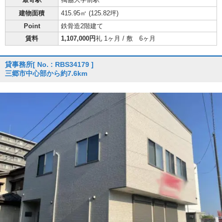
建物面積
415.95㎡ (
125.82坪
)
Point
鉄骨造2階建て
賃料
1,107,000円
礼 1ヶ月 / 敷 6ヶ月
貸事務所
[ No. : RBS34179 ]
三郷市中心部から約7.6km