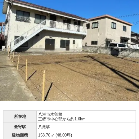
八潮市
木曽根
所在地
三郷市中心部から約1.6km
最寄駅
八潮駅
建物面積
158.70㎡ (
48.00坪
)