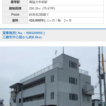
最寄駅
獨協大学前駅
建物面積
250.16㎡ (
75.67坪
)
Point
鉄骨造2階建て
賃料
418,000円
礼 1ヶ月 / 敷 2ヶ月
貸事務所
[ No. : RBS29955 ]
三郷市中心部から約8.8km