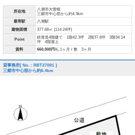
八潮市
大曽根
所在地
三郷市中心部から約4.3km
最寄駅
八潮駅
建物面積
377.68㎡ (
114.24坪
)
鉄骨造4階建て 1階42.3坪 2階37.8坪 3階34.14
Point
坪 4階屋上
賃料
660,000円
礼 1ヶ月 / 敷 3ヶ月
貸事務所
[ No. : RBT27091 ]
三郷市中心部から約6.4km