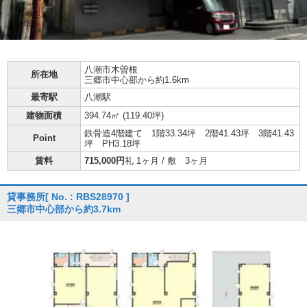
八潮市
木曽根
所在地
三郷市中心部から約1.6km
最寄駅
八潮駅
建物面積
394.74㎡ (
119.40坪
)
鉄骨造4階建て 1階33.34坪 2階41.43坪 3階41.43
Point
坪 PH3.18坪
賃料
715,000円
礼 1ヶ月 / 敷 3ヶ月
貸事務所
[ No. : RBS28970 ]
三郷市中心部から約3.7km