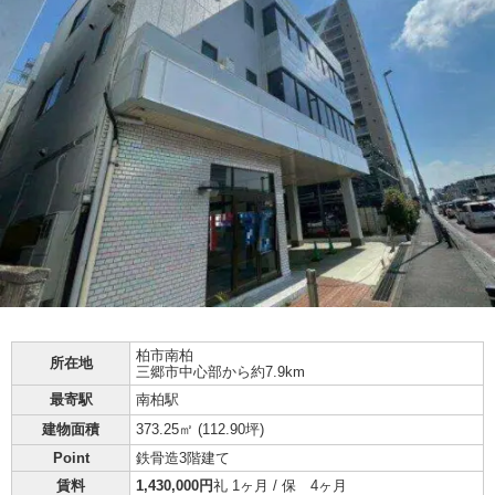
柏市
南柏
所在地
三郷市中心部から約7.9km
最寄駅
南柏駅
建物面積
373.25㎡ (
112.90坪
)
Point
鉄骨造3階建て
賃料
1,430,000円
礼 1ヶ月 / 保 4ヶ月